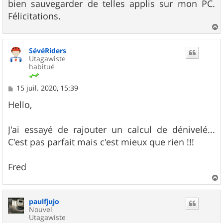
bien sauvegarder de telles applis sur mon PC.
Félicitations.
a
u
SévéRiders
t
Utagawiste
habitué
M
15 juil. 2020, 15:39
e
s
Hello,
s
a
g
J'ai essayé de rajouter un calcul de dénivelé...
e
C'est pas parfait mais c'est mieux que rien !!!
Fred
a
u
paulfjujo
t
Nouvel
Utagawiste