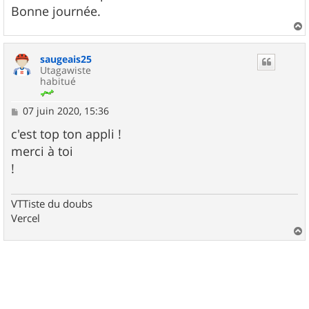
e
Bonne journée.
a
u
saugeais25
t
Utagawiste
habitué
M
07 juin 2020, 15:36
e
s
c'est top ton appli !
s
merci à toi
a
g
!
e
VTTiste du doubs
Vercel
a
u
t