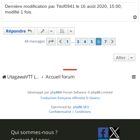
Dernière modification par
Titof0941
le 16 août 2020, 15:00,
modifié 1 fois.
a
u
Répondre
t
Page
6
sur
7
68 messages
1
3
4
5
6
7
Précédent
Suivant
…
Aller
UtagawaVTT (Randos VTT et VTTAE avec traces GPS)
Accueil forum
Développé par
phpBB
® Forum Software © phpBB Limited
Traduction française officielle
©
Qiaeru
Optimized by:
phpBB SEO
Confidentialité
|
Conditions
Qui sommes-nous ?