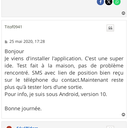
a
u
Titof0941
t
M
25 mai 2020, 17:28
e
s
Bonjour
s
Je viens d'installer l'application. C'est une super
a
g
ide. Test fait à la maison, pas de problème
e
rencontré. SMS avec lien de position bien reçu
sur le téléphone du contact.Maintenant reste
plus qu'à tester lors d'une sortie.
Pour info, je suis sous Android, version 10.
Bonne journée.
a
u
t