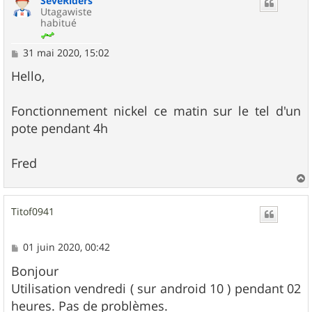
SévéRiders
Utagawiste
habitué
M
31 mai 2020, 15:02
e
s
Hello,
s
a
g
Fonctionnement nickel ce matin sur le tel d'un
e
pote pendant 4h
Fred
a
u
Titof0941
t
M
01 juin 2020, 00:42
e
s
Bonjour
s
Utilisation vendredi ( sur android 10 ) pendant 02
a
g
heures. Pas de problèmes.