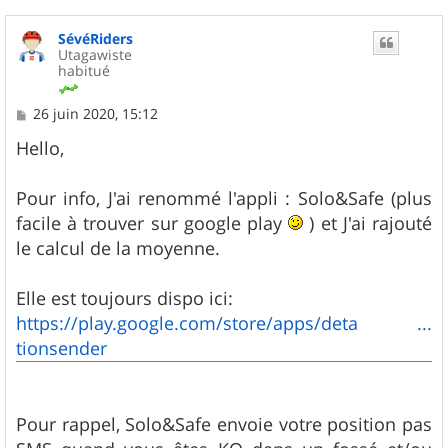
SévéRiders
Utagawiste
habitué
M
26 juin 2020, 15:12
e
s
Hello,
s
a
g
Pour info, J'ai renommé l'appli : Solo&Safe (plus
e
facile à trouver sur google play
) et J'ai rajouté
le calcul de la moyenne.
Elle est toujours dispo ici:
https://play.google.com/store/apps/deta ...
tionsender
Pour rappel, Solo&Safe envoie votre position pas