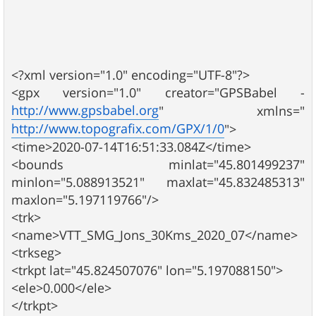
<?xml version="1.0" encoding="UTF-8"?>
<gpx version="1.0" creator="GPSBabel -
http://www.gpsbabel.org
" xmlns="
http://www.topografix.com/GPX/1/0
">
<time>2020-07-14T16:51:33.084Z</time>
<bounds minlat="45.801499237"
minlon="5.088913521" maxlat="45.832485313"
maxlon="5.197119766"/>
<trk>
<name>VTT_SMG_Jons_30Kms_2020_07</name>
<trkseg>
<trkpt lat="45.824507076" lon="5.197088150">
<ele>0.000</ele>
</trkpt>