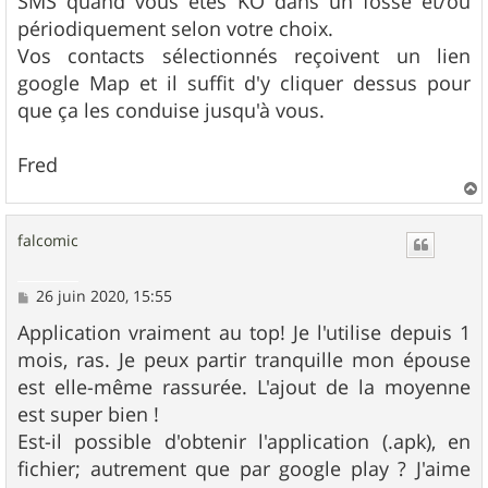
SMS quand vous êtes KO dans un fossé et/ou
périodiquement selon votre choix.
Vos contacts sélectionnés reçoivent un lien
google Map et il suffit d'y cliquer dessus pour
que ça les conduise jusqu'à vous.
Fred
a
u
falcomic
t
M
26 juin 2020, 15:55
e
s
Application vraiment au top! Je l'utilise depuis 1
s
mois, ras. Je peux partir tranquille mon épouse
a
g
est elle-même rassurée. L'ajout de la moyenne
e
est super bien !
Est-il possible d'obtenir l'application (.apk), en
fichier; autrement que par google play ? J'aime