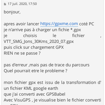
M
17 juil. 2020, 17:50
e
s
bonjour,
s
a
g
https://gpxme.com
apres avoir lancer
coté PC
e
je n'arrive pas à charger un fichie *.gpx
je choisis le fichier ,
VTT_SMG_Jons_30Kms_2020_07.gpx
puis click sur chargement GPX
RIEN ne se passe ?
pas d'erreur ,mais pas de trace du parcours
Quel pourrait etre le probleme ?
mon fichier gpx est issu de la transformation d'
un fichier KML google earth
que j'ai converti avec GPSBabel
Avec VisuGPS , je visualise bien le fichier converti