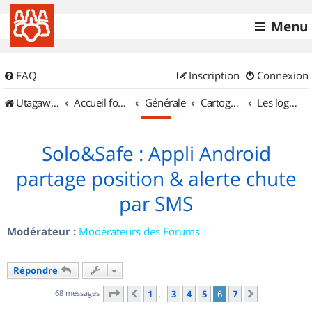
Menu
FAQ
Inscription
Connexion
UtagawaVTT (Randos VTT et VTTAE avec traces GPS)
Accueil forum
Générale
Cartographie et GPS
Les logiciels
Solo&Safe : Appli Android
partage position & alerte chute
par SMS
Modérateur :
Modérateurs des Forums
Répondre
Page
6
sur
7
68 messages
1
3
4
5
6
7
Précédent
Suivant
…