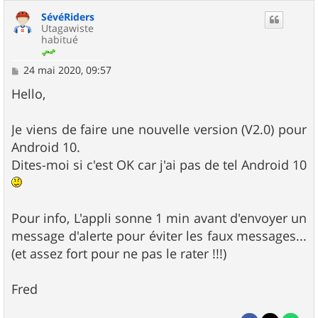
SévéRiders
Utagawiste
habitué
M
24 mai 2020, 09:57
e
s
Hello,
s
a
g
Je viens de faire une nouvelle version (V2.0) pour
e
Android 10.
Dites-moi si c'est OK car j'ai pas de tel Android 10
Pour info, L'appli sonne 1 min avant d'envoyer un
message d'alerte pour éviter les faux messages...
(et assez fort pour ne pas le rater !!!)
Fred