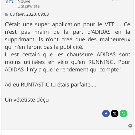
Nouvel
Utagawiste
M
08 févr. 2020, 09:03
e
s
C'était une super application pour le VTT ... Ce
s
n'est pas malin de la part d'ADIDAS en la
a
g
supprimant ils n'ont créé que des malheureux
e
qui n'en feront pas la publicité.
Il est certain que les chaussure ADIDAS sont
moins utilisées en vélo qu'en RUNNING. Pour
ADIDAS il n'y a que le rendement qui compte !
Adieu RUNTASTIC tu étais parfaite....
Un vététiste déçu
a