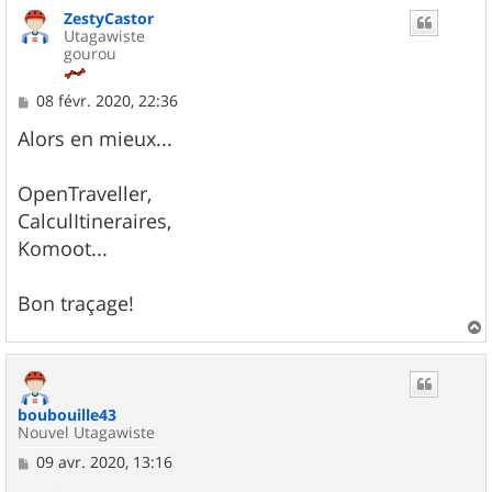
u
ZestyCastor
t
Utagawiste
gourou
M
08 févr. 2020, 22:36
e
s
Alors en mieux...
s
a
g
OpenTraveller,
e
CalculItineraires,
Komoot...
Bon traçage!
a
u
t
boubouille43
Nouvel Utagawiste
M
09 avr. 2020, 13:16
e