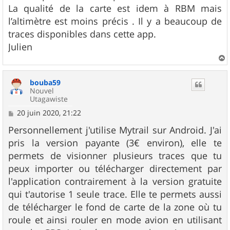
e
La qualité de la carte est idem à RBM mais
l’altimètre est moins précis . Il y a beaucoup de
traces disponibles dans cette app.
Julien
a
u
bouba59
t
Nouvel
Utagawiste
M
20 juin 2020, 21:22
e
s
Personnellement j'utilise Mytrail sur Android. J'ai
s
pris la version payante (3€ environ), elle te
a
g
permets de visionner plusieurs traces que tu
e
peux importer ou télécharger directement par
l'application contrairement à la version gratuite
qui t'autorise 1 seule trace. Elle te permets aussi
de télécharger le fond de carte de la zone où tu
roule et ainsi rouler en mode avion en utilisant