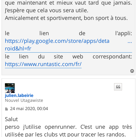
que maintenant et mieux vaut tard que jamais.
J’espère que cela vous sera utile.
Amicalement et sportivement, bon sport à tous.
le lien de l'appli:
https://play.google.com/store/apps/deta ...
roid&hl=fr
le lien du site web correspondant:
https://www.runtastic.com/fr/
a
u
t
julien.labeirie
Nouvel Utagawiste
M
24 mai 2020, 00:04
e
s
Salut
s
perso j’utilise openrunner. C’est une app très
a
g
utilisée par les clubs vtt pour tracer les randos.