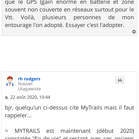
que le GPS (gain énorme en batterie et zone
souvent non couverte en réseaux surtout pour le
Vtt. Voilà, plusieurs personnes de mon
entourage l'on adopté. Essayer c'est l'adopter.
a
u
t
rh rodgers
Nouvel
Utagawiste
M
22 août 2020, 10:44
e
s
bjr, quelqu'un ci-dessus cite MyTrails mais il faut
s
rappeler...
a
g
e
> MYTRAILS est maintenant (début 2020)
constatée "fin de vie" et restant avec ses anciens