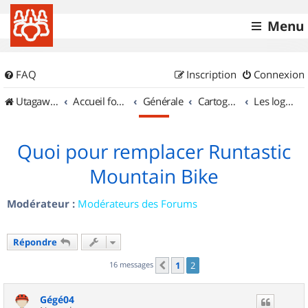
Menu
FAQ
Inscription
Connexion
UtagawaVTT (Randos VTT et VTTAE avec traces GPS)
Accueil forum
Générale
Cartographie et GPS
Les logiciels
Quoi pour remplacer Runtastic
Mountain Bike
Modérateur :
Modérateurs des Forums
Répondre
16 messages
1
2
Précédent
Gégé04