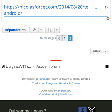
https://nicolasforcet.com/2014/08/20/te ... r-
android/
a
u
Répondre
t
16 messages
1
2
Précédent
Aller
UtagawaVTT (Randos VTT et VTTAE avec traces GPS)
Accueil forum
Développé par
phpBB
® Forum Software © phpBB Limited
Traduction française officielle
©
Qiaeru
Optimized by:
phpBB SEO
Confidentialité
|
Conditions
Qui sommes-nous ?