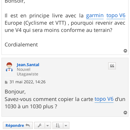
Bonsoir,
s
a
g
garmin
topo V6
Il est en principe livre avec la
e
Europe (Cyclisme et VTT) , pourquoi revenir avec
une V4 qui sera moins conforme au terrain?
Cordialement
a
u
Jean.Santal
t
Nouvel
Utagawiste
M
31 mai 2022, 14:26
e
s
Bonjour,
s
topo V6
Savez-vous comment copier la carte
d'un
a
g
1030 à un 1030 plus ?
e
a
u
Répondre
t