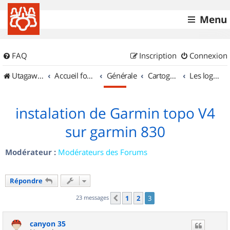
Menu
FAQ
Inscription
Connexion
UtagawaVTT (Randos VTT et VTTAE avec traces GPS)
Accueil forum
Générale
Cartographie et GPS
Les logiciels
instalation de Garmin topo V4
sur garmin 830
Modérateur :
Modérateurs des Forums
Répondre
23 messages
1
2
3
Précédent
canyon 35