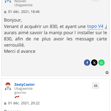
Nouvel
Utagawiste
M
01 déc. 2021, 18:46
e
s
Bonjour,
s
topo V4
Venant d acquérir un 830, et ayant une
,j
a
g
aurais aimé savoir la manip pour l installer sur le
e
830, afin de ne plus avoir les message carte
verrouillé.
Merci d avance
a
u
ZestyCastor
t
Utagawiste
gourou
M
01 déc. 2021, 20:22
e
s