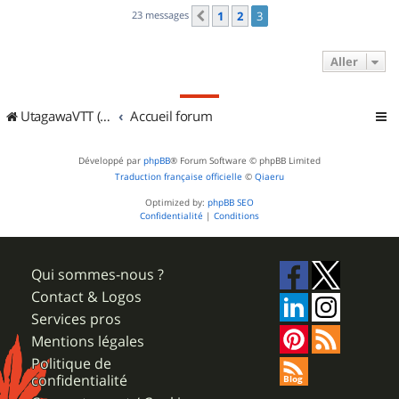
23 messages
1
2
3
Précédent
Aller
UtagawaVTT (Randos VTT et VTTAE avec traces GPS)
Accueil forum
Développé par
phpBB
® Forum Software © phpBB Limited
Traduction française officielle
©
Qiaeru
Optimized by:
phpBB SEO
Confidentialité
|
Conditions
Qui sommes-nous ?
Contact & Logos
Services pros
Mentions légales
Politique de
confidentialité