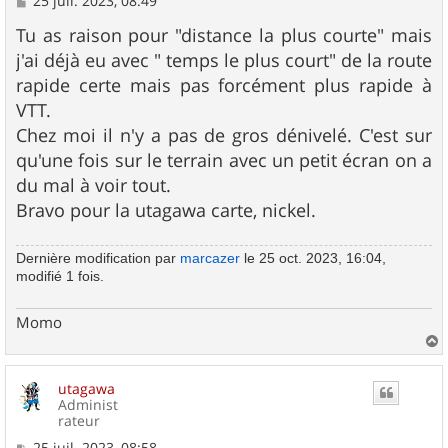
25 juil. 2023, 08:49
e
s
Tu as raison pour "distance la plus courte" mais
s
j'ai déjà eu avec " temps le plus court" de la route
a
g
rapide certe mais pas forcément plus rapide à
e
VTT.
Chez moi il n'y a pas de gros dénivelé. C'est sur
qu'une fois sur le terrain avec un petit écran on a
du mal à voir tout.
Bravo pour la utagawa carte, nickel.
Dernière modification par
marcazer
le 25 oct. 2023, 16:04,
modifié 1 fois.
Momo
a
u
utagawa
t
Administ
rateur
M
25 juil. 2023, 08:58