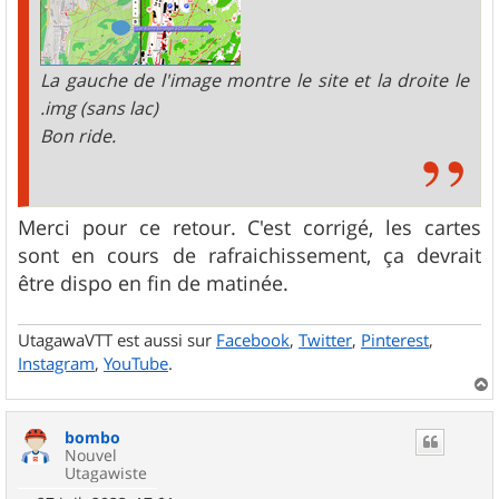
La gauche de l'image montre le site et la droite le
.img (sans lac)
Bon ride.
Merci pour ce retour. C'est corrigé, les cartes
sont en cours de rafraichissement, ça devrait
être dispo en fin de matinée.
UtagawaVTT est aussi sur
Facebook
,
Twitter
,
Pinterest
,
Instagram
,
YouTube
.
a
u
bombo
t
Nouvel
Utagawiste