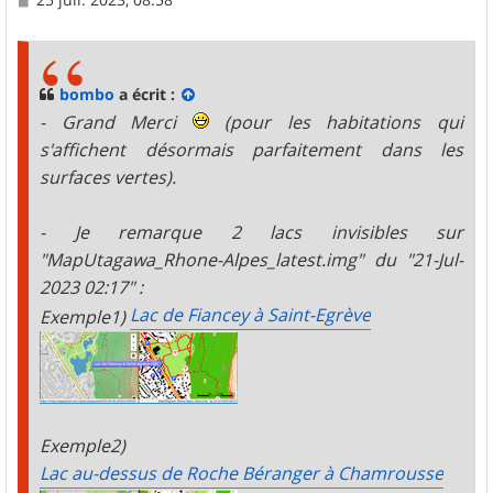
e
s
s
a
g
bombo
a écrit :
e
- Grand Merci
(
pour les habitations qui
s'affichent désormais parfaitement dans les
surfaces vertes
).
- Je remarque 2 lacs invisibles sur
"MapUtagawa_Rhone-Alpes_latest.img" du "21-Jul-
2023 02:17" :
Lac de Fiancey à Saint-Egrève
Exemple1)
Exemple2)
Lac au-dessus de Roche Béranger à Chamrousse