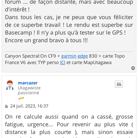
forum ... de façon distante, mais avec beaucoup
d'intérêt !
Dans tous les cas, je ne peux que vous féliciter
de ce superbe travail ! Le rendu est superbe sur
Basecamp ! Il n'y a plus qu'à tester sur le GPS !
Encore un grand bravo à tous !!!
Canyon Spectral:On CF9 +
garmin
edge
830 + carte Topo
France V6 avec TYP perso
ICI
et carte MapUtagawa
a
u
marcazer
t
Utagawiste
passionné
M
24 juil. 2023, 16:37
e
s
On re calcule aussi quand on a cassé, grosse
s
fatigue, urgence... Pour revenir au plus vite (
a
g
distance la plus courte ), mais sinon essaie
e