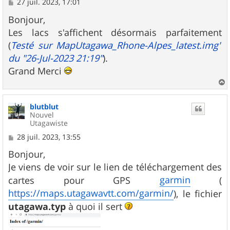
M
27 juil. 2023, 17:01
e
s
Bonjour,
s
Les lacs s'affichent désormais parfaitement
a
g
(
Testé sur MapUtagawa_Rhone-Alpes_latest.img"
e
du "26-Jul-2023 21:19"
).
Grand Merci
a
u
blutblut
t
Nouvel
Utagawiste
M
28 juil. 2023, 13:55
e
s
Bonjour,
s
Je viens de voir sur le lien de téléchargement des
a
g
garmin
cartes pour GPS
(
e
https://maps.utagawavtt.com/garmin/
), le fichier
utagawa.typ
à quoi il sert