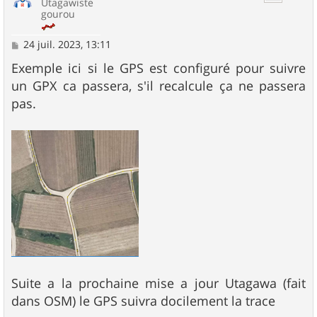
Utagawiste
gourou
M
24 juil. 2023, 13:11
e
s
Exemple ici si le GPS est configuré pour suivre
s
un GPX ca passera, s'il recalcule ça ne passera
a
g
pas.
e
Suite a la prochaine mise a jour Utagawa (fait
dans OSM) le GPS suivra docilement la trace