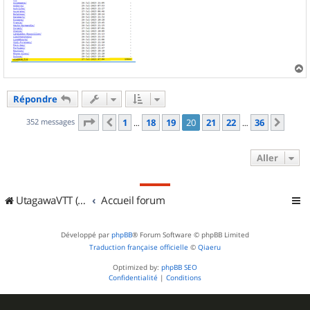
a
u
Répondre
t
Page
20
sur
36
352 messages
1
18
19
20
21
22
36
Précédent
Suiv
…
…
Aller
UtagawaVTT (Randos VTT et VTTAE avec traces GPS)
Accueil forum
Développé par
phpBB
® Forum Software © phpBB Limited
Traduction française officielle
©
Qiaeru
Optimized by:
phpBB SEO
Confidentialité
|
Conditions