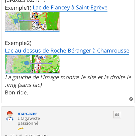
Lac de Fiancey à Saint-Egrève
Exemple1)
Exemple2)
Lac au-dessus de Roche Béranger à Chamrousse
La gauche de l'image montre le site et la droite le
.img (sans lac)
Bon ride.
a
u
marcazer
t
Utagawiste
passionné
M