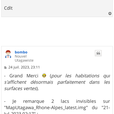
Cdlt
a
u
t
bombo
Nouvel
Utagawiste
M
24 juil. 2023, 23:11
e
s
- Grand Merci
(
pour les habitations qui
s
s'affichent désormais parfaitement dans les
a
g
surfaces vertes
).
e
- Je remarque 2 lacs invisibles sur
"MapUtagawa_Rhone-Alpes_latest.img" du "21-
Jul-2023 02:17" :