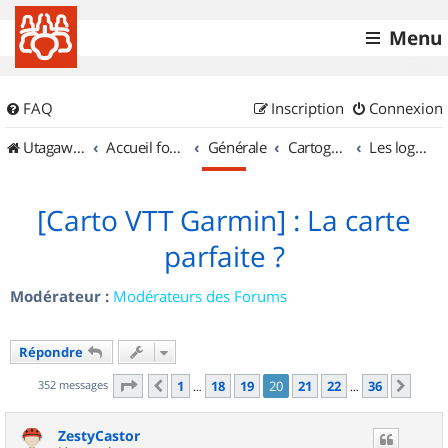
Menu
FAQ
Inscription
Connexion
UtagawaVTT (Randos VTT et VTTAE avec traces GPS)
Accueil forum
Générale
Cartographie et GPS
Les logiciels
[Carto VTT Garmin] : La carte
parfaite ?
Modérateur :
Modérateurs des Forums
Répondre
Page
20
sur
36
352 messages
1
18
19
20
21
22
36
Précédent
Suiv
…
…
ZestyCastor