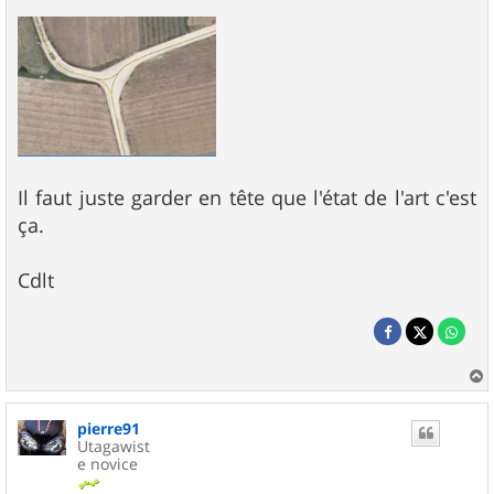
Il faut juste garder en tête que l'état de l'art c'est
ça.
Cdlt
a
u
pierre91
t
Utagawist
e novice