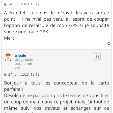
M
24 juil. 2023, 13:12
e
s
A en effet ! tu viens de m'ouvrir les yeux sur ce
s
point , il ne m'ai pas venu à l'esprit de couper
a
g
l'option de recalcule de mon GPS si je souhaite
e
suivre une trace GPX .
Merci
a
u
tripale
t
Utagawiste
passionné
M
24 juil. 2023, 13:16
e
s
Bonjour à tous les concepteur de la carte
s
parfaite !
a
g
Désolé de ne pas avoir pris le temps de vous filer
e
un coup de main dans ce projet, mais j'ai tout de
même suivi vos travaux et échanges sur ce