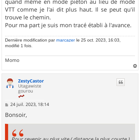
quand même en mode piéton au lieu de mode
VTT comme je l'ai dit plus haut. Il se peut qu'il
trouve le chemin.
Pour ma part je suis mon tracé établi à l'avance.
Dernière modification par
marcazer
le 25 oct. 2023, 16:03,
modifié 1 fois.
Momo
a
u
ZestyCastor
t
Utagawiste
gourou
M
24 juil. 2023, 18:14
e
s
Bonsoir,
s
a
g
e
Pour revenir au plus vite ( distance la plus courte ),