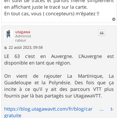
en suivi de traces et parfois même simplement
en affichant juste le tracé sur la carte.
En tout cas, vous ( concepteurs) m'épatez !!
a
u
utagawa
t
Administ
rateur
M
22 août 2023, 09:58
e
s
LE 63 c'est en Auvergne. L’Auvergne est
s
disponible en tant que région.
a
g
e
On vient de rajouter La Martinique, La
Guadeloupe et la Polynésie. Des fois que ça
incite à ce qu'il y ait des parcours VTT plus
fournis par là bas partagés sur UtagawaVTT.
https://blog.utagawavtt.com/fr/blog/car ... t-
gratuite