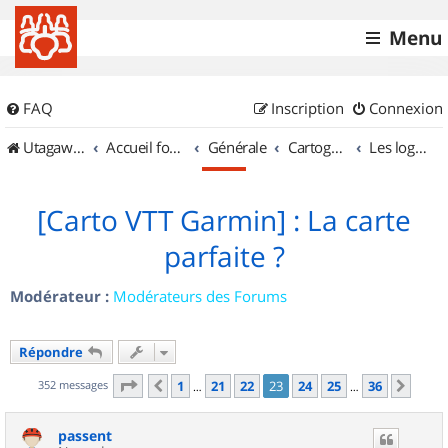
Menu
FAQ
Inscription
Connexion
UtagawaVTT (Randos VTT et VTTAE avec traces GPS)
Accueil forum
Générale
Cartographie et GPS
Les logiciels
[Carto VTT Garmin] : La carte
parfaite ?
Modérateur :
Modérateurs des Forums
Répondre
Page
23
sur
36
352 messages
1
21
22
23
24
25
36
Précédent
Suiv
…
…
passent