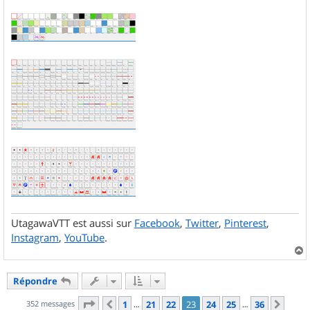
UtagawaVTT est aussi sur
Facebook
,
Twitter
,
Pinterest
,
Instagram
,
YouTube
.
a
u
Répondre
t
Page
23
sur
36
352 messages
1
21
22
23
24
25
36
Précédent
Suiv
…
…