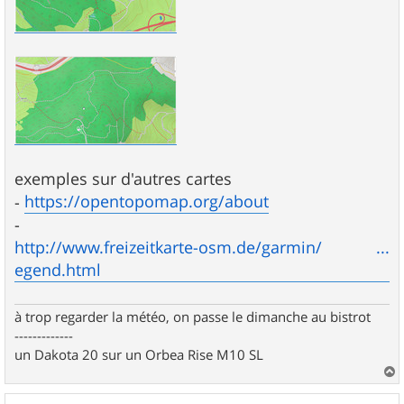
exemples sur d'autres cartes
https://opentopomap.org/about
-
-
http://www.freizeitkarte-osm.de/garmin/ ...
egend.html
à trop regarder la météo, on passe le dimanche au bistrot
-------------
un Dakota 20 sur un Orbea Rise M10 SL
a
u