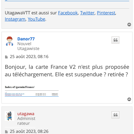
UtagawaVTT est aussi sur
Facebook
,
Twitter
,
Pinterest
,
Instagram
,
YouTube
.
a
u
Danor77
t
Nouvel
Utagawiste
M
25 août 2023, 08:16
e
s
Bonjour, la carte France V2 n'est plus proposée
s
au téléchargement. Elle est suspendue ? retirée ?
a
g
e
a
u
utagawa
t
Administ
rateur
M
25 août 2023, 08:26