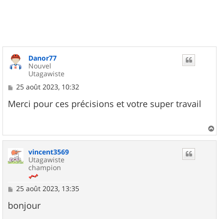
t
Danor77
Nouvel
Utagawiste
M
25 août 2023, 10:32
e
s
Merci pour ces précisions et votre super travail
s
a
g
e
a
u
vincent3569
t
Utagawiste
champion
M
25 août 2023, 13:35
e
s
bonjour
s