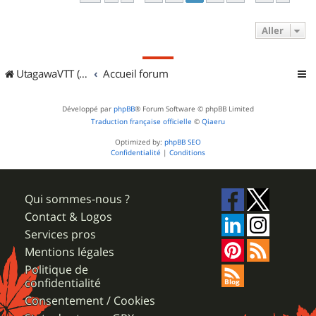
Aller
UtagawaVTT (Randos VTT et VTTAE avec traces GPS)
Accueil forum
Développé par
phpBB
® Forum Software © phpBB Limited
Traduction française officielle
©
Qiaeru
Optimized by:
phpBB SEO
Confidentialité
|
Conditions
Qui sommes-nous ?
Contact & Logos
Services pros
Mentions légales
Politique de
confidentialité
Consentement / Cookies