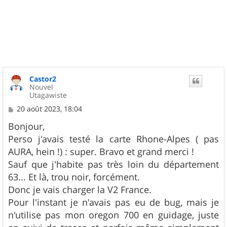
Castor2
Nouvel
Utagawiste
M
20 août 2023, 18:04
e
s
Bonjour,
s
Perso j'avais testé la carte Rhone-Alpes ( pas
a
g
AURA, hein !) : super. Bravo et grand merci !
e
Sauf que j'habite pas très loin du département
63... Et là, trou noir, forcément.
Donc je vais charger la V2 France.
Pour l'instant je n'avais pas eu de bug, mais je
n'utilise pas mon oregon 700 en guidage, juste