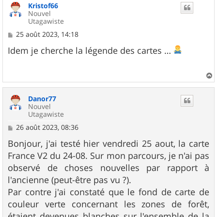
Kristof66
t
Nouvel
Utagawiste
M
25 août 2023, 14:18
e
s
Idem je cherche la légende des cartes …
s
a
g
e
a
u
Danor77
t
Nouvel
Utagawiste
M
26 août 2023, 08:36
e
s
Bonjour, j'ai testé hier vendredi 25 aout, la carte
s
France V2 du 24-08. Sur mon parcours, je n'ai pas
a
g
observé de choses nouvelles par rapport à
e
l'ancienne (peut-être pas vu ?).
Par contre j'ai constaté que le fond de carte de
couleur verte concernant les zones de forêt,
étaient devenues blanches sur l'ensemble de la