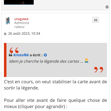
a
u
utagawa
t
Administ
rateur
M
26 août 2023, 10:34
e
s
s
a
g
Kristof66
a écrit :
e
Idem je cherche la légende des cartes …
C'est en cours, on veut stabiliser la carte avant de
sortir la légende.
Pour aller vite avant de faire quelque chose de
mieux (cliquer pour agrandir) :