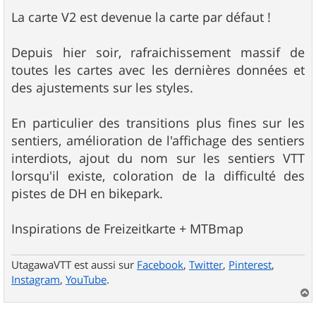
e
s
La carte V2 est devenue la carte par défaut !
s
a
g
Depuis hier soir, rafraichissement massif de
e
toutes les cartes avec les dernières données et
des ajustements sur les styles.
En particulier des transitions plus fines sur les
sentiers, amélioration de l'affichage des sentiers
interdiots, ajout du nom sur les sentiers VTT
lorsqu'il existe, coloration de la difficulté des
pistes de DH en bikepark.
Inspirations de Freizeitkarte + MTBmap
UtagawaVTT est aussi sur
Facebook
,
Twitter
,
Pinterest
,
Instagram
,
YouTube
.
a
u