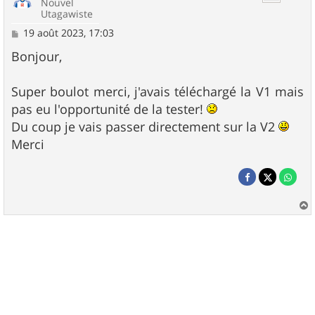
Nouvel
Utagawiste
M
19 août 2023, 17:03
e
s
Bonjour,
s
a
g
Super boulot merci, j'avais téléchargé la V1 mais
e
pas eu l'opportunité de la tester!
Du coup je vais passer directement sur la V2
Merci
a
u
t