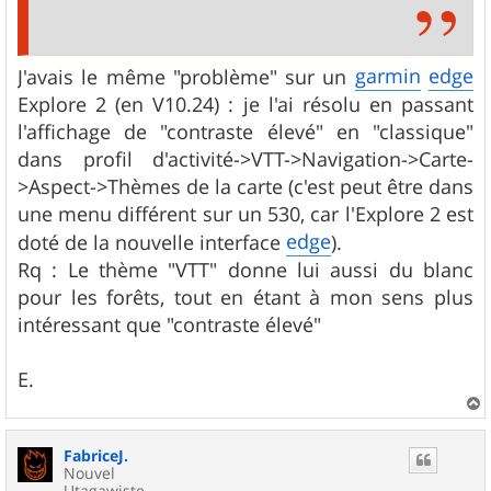
garmin
edge
J'avais le même "problème" sur un
Explore 2 (en V10.24) : je l'ai résolu en passant
l'affichage de "contraste élevé" en "classique"
dans profil d'activité->VTT->Navigation->Carte-
>Aspect->Thèmes de la carte (c'est peut être dans
une menu différent sur un 530, car l'Explore 2 est
edge
doté de la nouvelle interface
).
Rq : Le thème "VTT" donne lui aussi du blanc
pour les forêts, tout en étant à mon sens plus
intéressant que "contraste élevé"
E.
a
u
FabriceJ.
t
Nouvel
Utagawiste