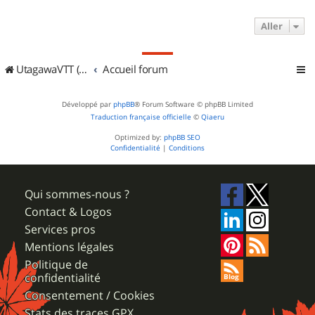
Aller
UtagawaVTT (Randos VTT et VTTAE avec traces GPS)
Accueil forum
Développé par
phpBB
® Forum Software © phpBB Limited
Traduction française officielle
©
Qiaeru
Optimized by:
phpBB SEO
Confidentialité
|
Conditions
Qui sommes-nous ?
Contact & Logos
Services pros
Mentions légales
Politique de
confidentialité
Consentement / Cookies
Stats des traces GPX