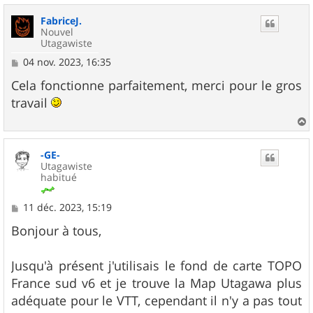
u
FabriceJ.
t
Nouvel
Utagawiste
M
04 nov. 2023, 16:35
e
s
Cela fonctionne parfaitement, merci pour le gros
s
travail
a
g
e
a
u
-GE-
t
Utagawiste
habitué
M
11 déc. 2023, 15:19
e
s
Bonjour à tous,
s
a
g
Jusqu'à présent j'utilisais le fond de carte TOPO
e
France sud v6 et je trouve la Map Utagawa plus
adéquate pour le VTT, cependant il n'y a pas tout