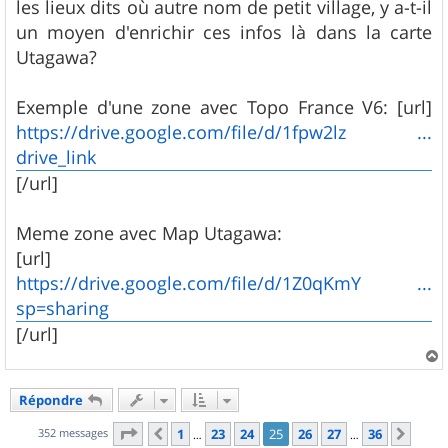
les lieux dits où autre nom de petit village, y a-t-il
un moyen d'enrichir ces infos là dans la carte
Utagawa?
Exemple d'une zone avec Topo France V6: [url]
https://drive.google.com/file/d/1fpw2lz ...
drive_link
[/url]
Meme zone avec Map Utagawa:
[url]
https://drive.google.com/file/d/1Z0qKmY ...
sp=sharing
[/url]
a
u
Répondre
t
Page
25
sur
36
352 messages
1
23
24
25
26
27
36
Précédent
Suiv
…
…