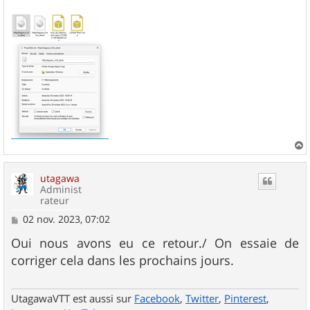
a
u
utagawa
t
Administ
rateur
M
02 nov. 2023, 07:02
e
s
Oui nous avons eu ce retour./ On essaie de
s
corriger cela dans les prochains jours.
a
g
e
UtagawaVTT est aussi sur
Facebook
,
Twitter
,
Pinterest
,