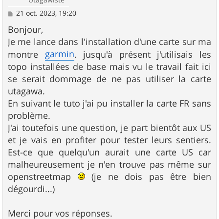
M
21 oct. 2023, 19:20
e
s
Bonjour,
s
Je me lance dans l'installation d'une carte sur ma
a
g
garmin
montre
. jusqu'à présent j'utilisais les
e
topo installées de base mais vu le travail fait ici
se serait dommage de ne pas utiliser la carte
utagawa.
En suivant le tuto j'ai pu installer la carte FR sans
problème.
J'ai toutefois une question, je part bientôt aux US
et je vais en profiter pour tester leurs sentiers.
Est-ce que quelqu'un aurait une carte US car
malheureusement je n'en trouve pas même sur
openstreetmap
(je ne dois pas être bien
dégourdi...)
Merci pour vos réponses.