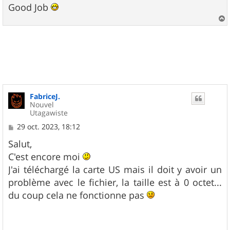
g
Good Job
e
a
u
t
FabriceJ.
Nouvel
Utagawiste
M
29 oct. 2023, 18:12
e
s
Salut,
s
C'est encore moi
a
g
J'ai téléchargé la carte US mais il doit y avoir un
e
problème avec le fichier, la taille est à 0 octet...
du coup cela ne fonctionne pas