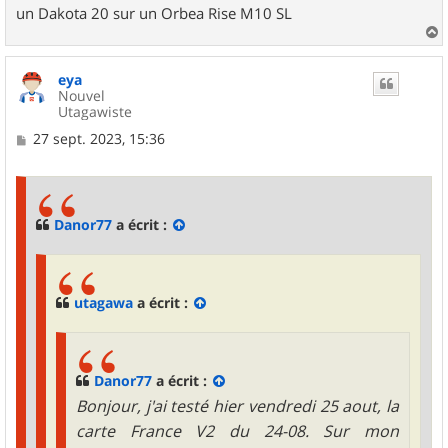
un Dakota 20 sur un Orbea Rise M10 SL
a
u
eya
t
Nouvel
Utagawiste
M
27 sept. 2023, 15:36
e
s
s
a
g
Danor77
a écrit :
e
utagawa
a écrit :
Danor77
a écrit :
Bonjour, j'ai testé hier vendredi 25 aout, la
carte France V2 du 24-08. Sur mon