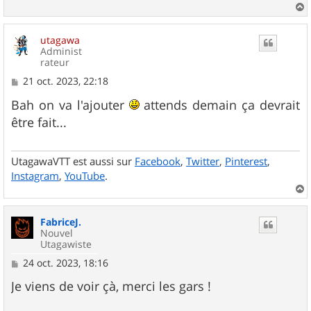
a
u
utagawa
t
Administ
rateur
M
21 oct. 2023, 22:18
e
s
Bah on va l'ajouter
attends demain ça devrait
s
être fait...
a
g
e
UtagawaVTT est aussi sur
Facebook
,
Twitter
,
Pinterest
,
Instagram
,
YouTube
.
a
u
FabriceJ.
t
Nouvel
Utagawiste
M
24 oct. 2023, 18:16
e
s
Je viens de voir çà, merci les gars !
s
a