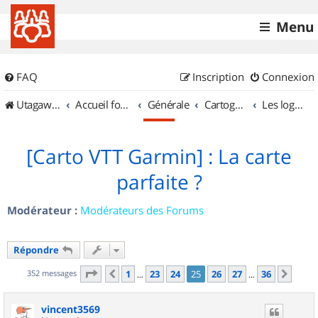
Menu
FAQ
Inscription
Connexion
UtagawaVTT (Randos VTT et VTTAE avec traces GPS)
Accueil forum
Générale
Cartographie et GPS
Les logiciels
[Carto VTT Garmin] : La carte
parfaite ?
Modérateur :
Modérateurs des Forums
Répondre
Page
25
sur
36
352 messages
1
23
24
25
26
27
36
Précédent
Suiv
…
…
vincent3569