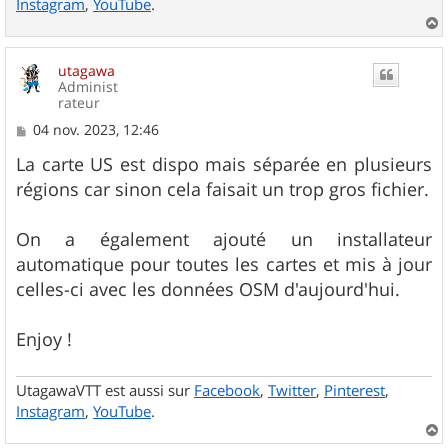
Instagram
,
YouTube
.
a
u
utagawa
t
Administ
rateur
M
04 nov. 2023, 12:46
e
s
La carte US est dispo mais séparée en plusieurs
s
régions car sinon cela faisait un trop gros fichier.
a
g
e
On a également ajouté un installateur
automatique pour toutes les cartes et mis à jour
celles-ci avec les données OSM d'aujourd'hui.
Enjoy !
UtagawaVTT est aussi sur
Facebook
,
Twitter
,
Pinterest
,
Instagram
,
YouTube
.
a