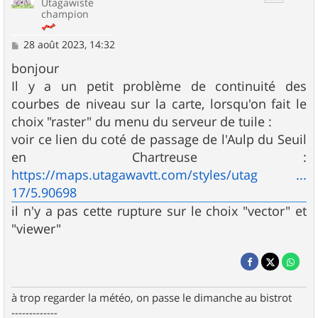
Utagawiste
champion
M
28 août 2023, 14:32
e
s
bonjour
s
Il y a un petit problème de continuité des
a
g
courbes de niveau sur la carte, lorsqu'on fait le
e
choix "raster" du menu du serveur de tuile :
voir ce lien du coté de passage de l'Aulp du Seuil
en Chartreuse :
https://maps.utagawavtt.com/styles/utag ...
17/5.90698
il n'y a pas cette rupture sur le choix "vector" et
"viewer"
à trop regarder la météo, on passe le dimanche au bistrot
-------------