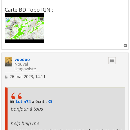
Carte BD Topo IGN :
a
u
voodoo
t
Nouvel
Utagawiste
M
26 mai 2023, 14:11
e
s
s
a
g
Lutin74
a écrit :
e
bonjour à tous
help help me