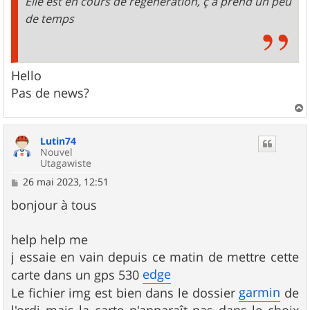
Elle est en cours de regeneration, ç a prend un peu
de temps
Hello
Pas de news?
a
u
Lutin74
t
Nouvel
Utagawiste
M
26 mai 2023, 12:51
e
s
bonjour à tous
s
a
g
help help me
e
j essaie en vain depuis ce matin de mettre cette
edge
carte dans un gps 530
garmin
Le fichier img est bien dans le dossier
de