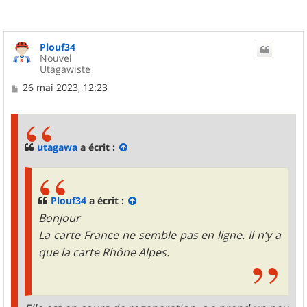
Plouf34
Nouvel
Utagawiste
M
26 mai 2023, 12:23
e
s
s
a
g
utagawa
a écrit :
e
Plouf34
a écrit :
Bonjour
La carte France ne semble pas en ligne. Il n’y a
que la carte Rhône Alpes.