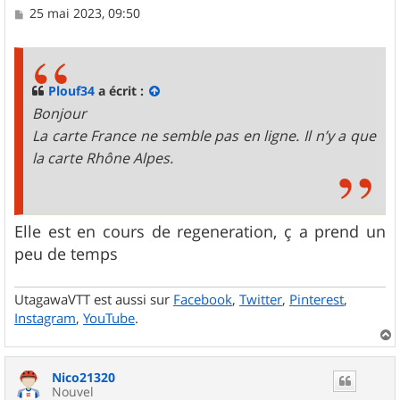
M
25 mai 2023, 09:50
e
s
s
a
g
Plouf34
a écrit :
e
Bonjour
La carte France ne semble pas en ligne. Il n’y a que
la carte Rhône Alpes.
Elle est en cours de regeneration, ç a prend un
peu de temps
UtagawaVTT est aussi sur
Facebook
,
Twitter
,
Pinterest
,
Instagram
,
YouTube
.
a
u
Nico21320
t
Nouvel