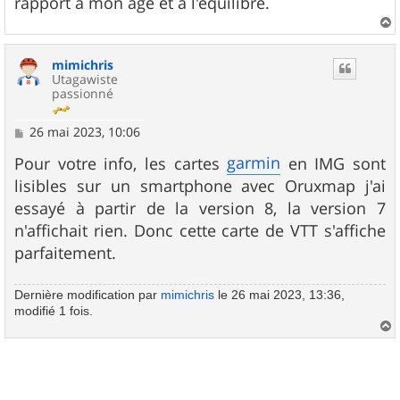
rapport à mon âge et à l'équilibre.
a
u
mimichris
t
Utagawiste
passionné
M
26 mai 2023, 10:06
e
s
garmin
Pour votre info, les cartes
en IMG sont
s
lisibles sur un smartphone avec Oruxmap j'ai
a
g
essayé à partir de la version 8, la version 7
e
n'affichait rien. Donc cette carte de VTT s'affiche
parfaitement.
Dernière modification par
mimichris
le 26 mai 2023, 13:36,
modifié 1 fois.
a
u
t