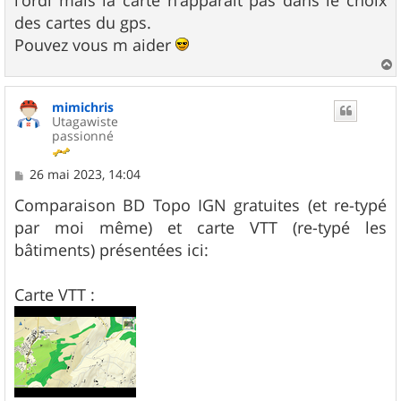
l'ordi mais la carte n'apparaît pas dans le choix
des cartes du gps.
Pouvez vous m aider
a
u
mimichris
t
Utagawiste
passionné
M
26 mai 2023, 14:04
e
s
Comparaison BD Topo IGN gratuites (et re-typé
s
par moi même) et carte VTT (re-typé les
a
g
bâtiments) présentées ici:
e
Carte VTT :