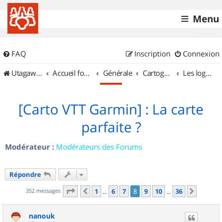
Menu
FAQ
Inscription
Connexion
UtagawaVTT (Randos VTT et VTTAE avec traces GPS)
Accueil forum
Générale
Cartographie et GPS
Les logiciels
[Carto VTT Garmin] : La carte
parfaite ?
Modérateur :
Modérateurs des Forums
Répondre
Page
8
sur
36
352 messages
1
6
7
8
9
10
36
Précédent
Suivan
…
…
nanouk