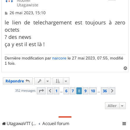
Nouvel
Utagawiste
M
26 mai 2023, 15:10
e
s
le lien de telechargement est toujours à zero
s
octets
a
g
? des news
e
ça y est il est là !
Dernière modification par
narcore
le 27 mai 2023, 07:55, modifié
1 fois.
a
u
Répondre
t
Page
8
sur
36
352 messages
1
6
7
8
9
10
36
Précédent
Suivan
…
…
Aller
UtagawaVTT (Randos VTT et VTTAE avec traces GPS)
Accueil forum