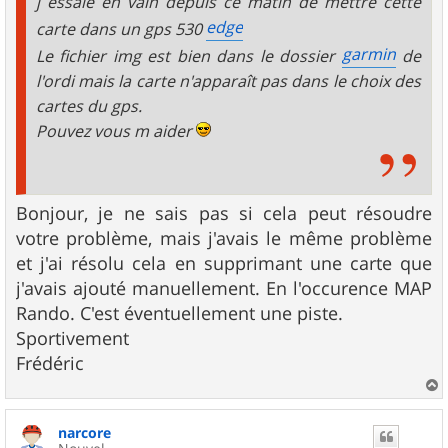
j essaie en vain depuis ce matin de mettre cette
edge
carte dans un gps 530
garmin
Le fichier img est bien dans le dossier
de
l'ordi mais la carte n'apparaît pas dans le choix des
cartes du gps.
Pouvez vous m aider
Bonjour, je ne sais pas si cela peut résoudre
votre problème, mais j'avais le même problème
et j'ai résolu cela en supprimant une carte que
j'avais ajouté manuellement. En l'occurence MAP
Rando. C'est éventuellement une piste.
Sportivement
Frédéric
a
u
narcore
t