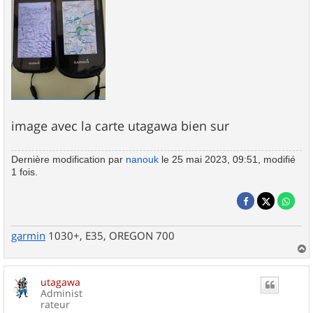
image avec la carte utagawa bien sur
Dernière modification par
nanouk
le 25 mai 2023, 09:51, modifié
1 fois.
garmin
1030+, E35, OREGON 700
a
u
utagawa
t
Administ
rateur