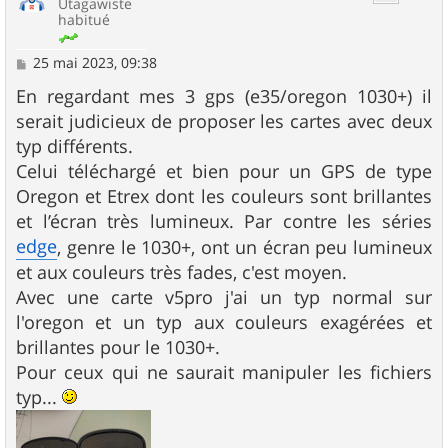
Utagawiste
habitué
M
25 mai 2023, 09:38
e
s
En regardant mes 3 gps (e35/oregon 1030+) il
s
serait judicieux de proposer les cartes avec deux
a
g
typ différents.
e
Celui téléchargé et bien pour un GPS de type
Oregon et Etrex dont les couleurs sont brillantes
et l’écran très lumineux. Par contre les séries
edge
, genre le 1030+, ont un écran peu lumineux
et aux couleurs très fades, c'est moyen.
Avec une carte v5pro j'ai un typ normal sur
l'oregon et un typ aux couleurs exagérées et
brillantes pour le 1030+.
Pour ceux qui ne saurait manipuler les fichiers
typ...