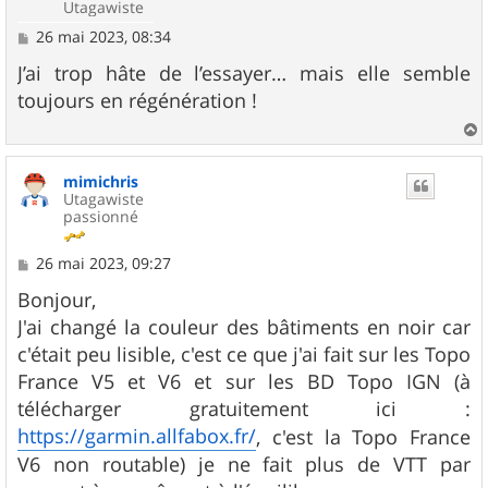
Utagawiste
M
26 mai 2023, 08:34
e
s
J’ai trop hâte de l’essayer… mais elle semble
s
toujours en régénération !
a
g
e
a
u
mimichris
t
Utagawiste
passionné
M
26 mai 2023, 09:27
e
s
Bonjour,
s
J'ai changé la couleur des bâtiments en noir car
a
g
c'était peu lisible, c'est ce que j'ai fait sur les Topo
e
France V5 et V6 et sur les BD Topo IGN (à
télécharger gratuitement ici :
https://garmin.allfabox.fr/
, c'est la Topo France
V6 non routable) je ne fait plus de VTT par