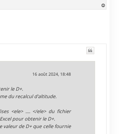
H
a
u
t
16 août 2024, 18:48
enir le D+.
me du recalcul d'altitude.
ses <ele> .... </ele> du fichier
Excel pour obtenir le D+.
e valeur de D+ que celle fournie