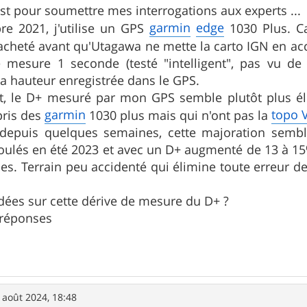
ost pour soumettre mes interrogations aux experts ...
garmin
edge
e 2021, j'utilise un GPS
1030 Plus. C
 acheté avant qu'Utagawa ne mette la carto IGN en acc
e mesure 1 seconde (testé "intelligent", pas vu de 
 hauteur enregistrée dans le GPS.
t, le D+ mesuré par mon GPS semble plutôt plus é
garmin
topo 
pris des
1030 plus mais qui n'ont pas la
 depuis quelques semaines, cette majoration semble 
oulés en été 2023 et avec un D+ augmenté de 13 à 15%
s. Terrain peu accidenté qui élimine toute erreur de 
dées sur cette dérive de mesure du D+ ?
 réponses
 août 2024, 18:48