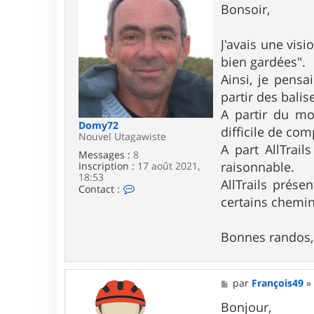
s
Bonsoir,
s
a
g
J'avais une vis
e
bien gardées".
Ainsi, je pensa
partir des balis
A partir du mo
Domy72
difficile de com
Nouvel Utagawiste
A part AllTrail
Messages :
8
raisonnable.
Inscription :
17 août 2021,
18:53
AllTrails prése
C
Contact :
o
certains chemin
n
t
a
Bonnes randos, 
c
t
e
r
M
par
François49
D
e
o
s
Bonjour,
m