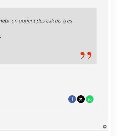
iels
, on obtient des calculs très
:
H
a
u