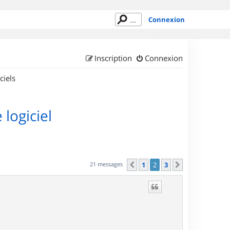
Connexion
Inscription
Connexion
ciels
logiciel
21 messages
1
2
3
Précédent
Suivant