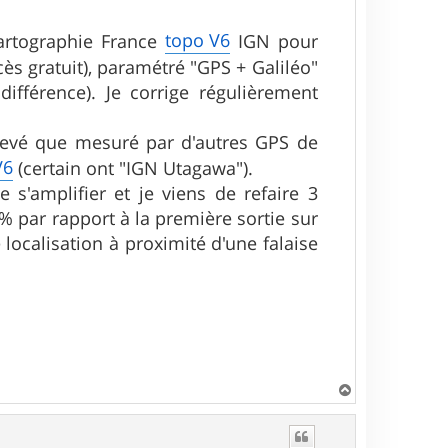
topo V6
artographie France
IGN pour
ès gratuit), paramétré "GPS + Galiléo"
différence). Je corrige régulièrement
levé que mesuré par d'autres GPS de
V6
(certain ont "IGN Utagawa").
s'amplifier et je viens de refaire 3
 par rapport à la première sortie sur
localisation à proximité d'une falaise
H
a
u
t