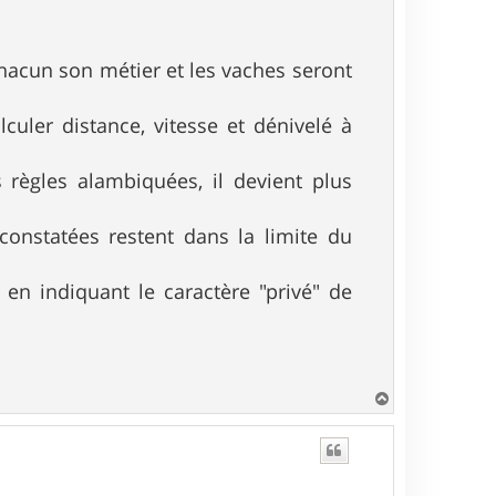
chacun son métier et les vaches seront
lculer distance, vitesse et dénivelé à
 règles alambiquées, il devient plus
 constatées restent dans la limite du
s en indiquant le caractère "privé" de
H
a
u
t