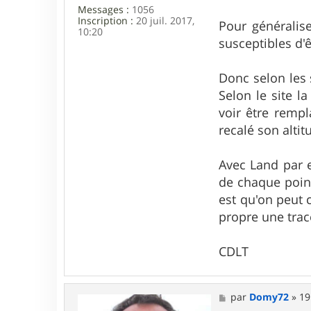
Messages :
1056
Inscription :
20 juil. 2017,
Pour généralise
10:20
susceptibles d'
Donc selon les 
Selon le site l
voir être rempl
recalé son altit
Avec Land par e
de chaque poin
est qu'on peut 
propre une trac
CDLT
M
par
Domy72
»
19
e