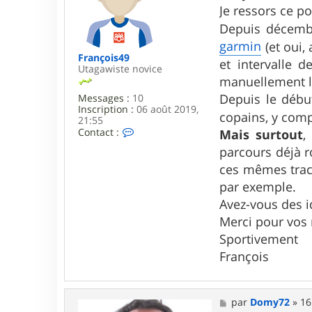
s
y
Je ressors ce p
a
7
g
Depuis décembr
2
e
garmin
(et oui,
François49
et intervalle d
Utagawiste novice
manuellement la
Depuis le débu
Messages :
10
Inscription :
06 août 2019,
copains, y com
21:55
C
Contact :
Mais surtout
,
o
parcours déjà r
n
t
ces mêmes trace
a
par exemple.
c
t
Avez-vous des i
e
Merci pour vos
r
F
Sportivement
r
a
François
n
ç
o
i
M
par
Domy72
»
16
s