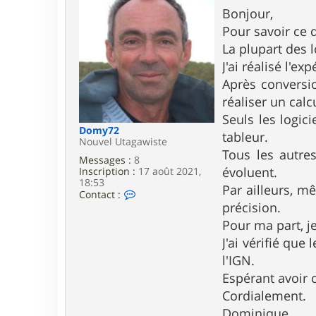
e
4
s
Bonjour,
9
s
Pour savoir ce q
a
g
La plupart des l
e
J'ai réalisé l'ex
Après conversion
réaliser un cal
Seuls les logic
Domy72
tableur.
Nouvel Utagawiste
Tous les autres
Messages :
8
évoluent.
Inscription :
17 août 2021,
18:53
Par ailleurs, m
C
Contact :
o
précision.
n
Pour ma part, je
t
a
J'ai vérifié que
c
l'IGN.
t
e
Espérant avoir c
r
Cordialement.
D
o
Dominique