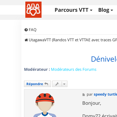
Parcours VTT
Blog
FAQ
UtagawaVTT (Randos VTT et VTTAE avec traces GP
Dénivel
Modérateur :
Modérateurs des Forums
Répondre
M
par
speedy turtl
e
s
Bonjour,
s
a
g
Domy72 écrivait