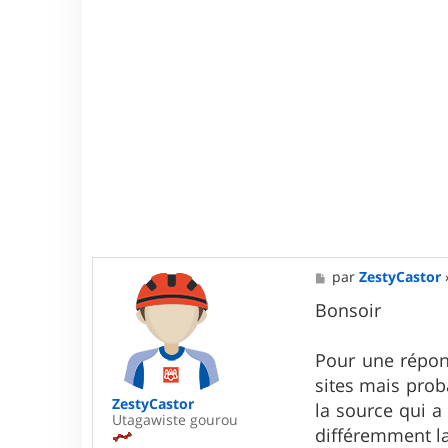
l
e
M
par
ZestyCastor
e
s
Bonsoir
s
a
g
Pour une répons
e
sites mais prob
ZestyCastor
la source qui a
Utagawiste gourou
différemment la