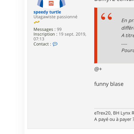
e
speedy turtle
Utagawiste passionné
En pr
différ
Messages :
99
Inscription :
19 sept. 2019,
A tit
07:13
.....
C
Contact :
o
Pourqu
n
t
a
c
@+
t
e
r
funny blase
s
p
e
e
d
y
eTrex20, BH Lynx 
t
A payé ou à payer ? 
u
r
t