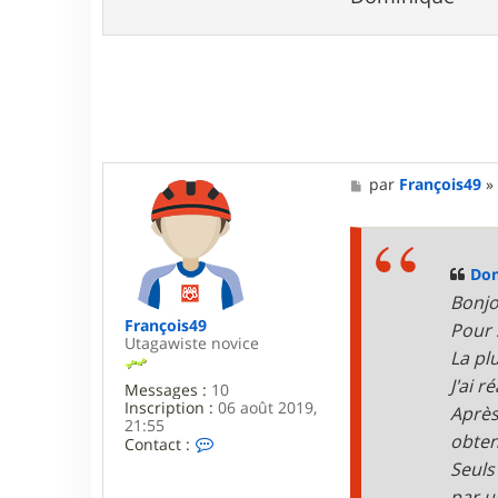
m
y
7
2
M
par
François49
e
s
s
a
g
Do
e
Bonjo
François49
Pour s
Utagawiste novice
La pl
J'ai r
Messages :
10
Inscription :
06 août 2019,
Après
21:55
obten
C
Contact :
o
Seuls
n
par u
t