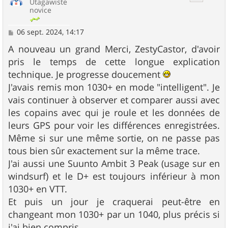
Utagawiste
novice
M
06 sept. 2024, 14:17
e
s
A nouveau un grand Merci, ZestyCastor, d'avoir
s
pris le temps de cette longue explication
a
g
technique. Je progresse doucement
e
J'avais remis mon 1030+ en mode "intelligent". Je
vais continuer à observer et comparer aussi avec
les copains avec qui je roule et les données de
leurs GPS pour voir les différences enregistrées.
Même si sur une même sortie, on ne passe pas
tous bien sûr exactement sur la même trace.
J'ai aussi une Suunto Ambit 3 Peak (usage sur en
windsurf) et le D+ est toujours inférieur à mon
1030+ en VTT.
Et puis un jour je craquerai peut-être en
changeant mon 1030+ par un 1040, plus précis si
j'ai bien compris.