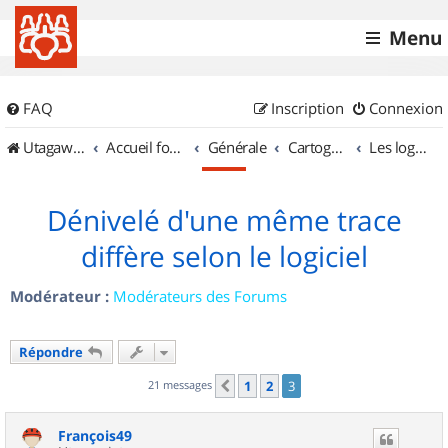
Menu
FAQ
Inscription
Connexion
UtagawaVTT (Randos VTT et VTTAE avec traces GPS)
Accueil forum
Générale
Cartographie et GPS
Les logiciels
Dénivelé d'une même trace
diffère selon le logiciel
Modérateur :
Modérateurs des Forums
Répondre
21 messages
1
2
3
Précédent
François49