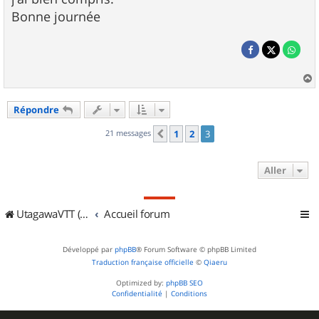
Bonne journée
a
u
Répondre
t
21 messages
1
2
3
Précédent
Aller
UtagawaVTT (Randos VTT et VTTAE avec traces GPS)
Accueil forum
Développé par
phpBB
® Forum Software © phpBB Limited
Traduction française officielle
©
Qiaeru
Optimized by:
phpBB SEO
Confidentialité
|
Conditions