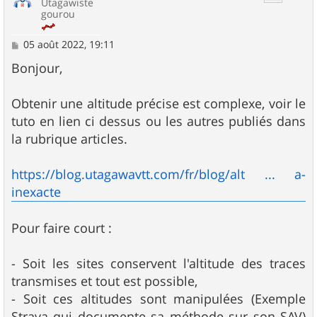
Utagawiste
gourou
M
05 août 2022, 19:11
e
s
Bonjour,
s
a
g
Obtenir une altitude précise est complexe, voir le
e
tuto en lien ci dessus ou les autres publiés dans
la rubrique articles.
https://blog.utagawavtt.com/fr/blog/alt ... a-
inexacte
Pour faire court :
- Soit les sites conservent l'altitude des traces
transmises et tout est possible,
- Soit ces altitudes sont manipulées (Exemple
Strava qui documente sa méthode sur son SAV)