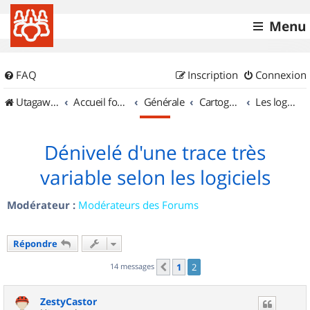
Menu
FAQ
Inscription
Connexion
UtagawaVTT (Randos VTT et VTTAE avec traces GPS)
Accueil forum
Générale
Cartographie et GPS
Les logiciels
Dénivelé d'une trace très
variable selon les logiciels
Modérateur :
Modérateurs des Forums
Répondre
14 messages
1
2
Précédent
ZestyCastor