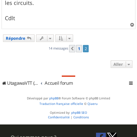
les circuits.
Cdlt
a
u
Répondre
t
14 messages
1
2
Précédent
Aller
UtagawaVTT (Randos VTT et VTTAE avec traces GPS)
Accueil forum
Développé par
phpBB
® Forum Software © phpBB Limited
Traduction française officielle
©
Qiaeru
Optimized by:
phpBB SEO
Confidentialité
|
Conditions