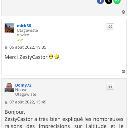
a
u
mick38
t
Utagawiste
novice
M
06 août 2022, 19:35
e
s
Merci ZestyCastor
s
a
g
e
a
u
Domy72
t
Nouvel
Utagawiste
M
07 août 2022, 15:49
e
s
Bonjour,
s
ZestyCastor a très bien expliqué les nombreuses
a
g
raisons des imprécisions sur l'altitude et le