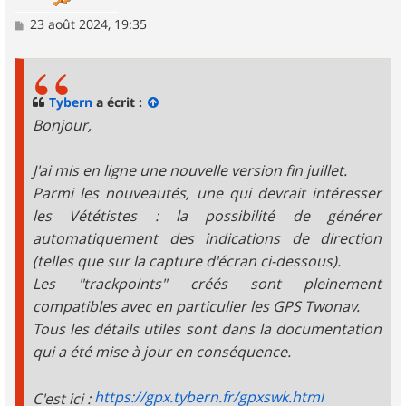
M
23 août 2024, 19:35
e
s
s
a
g
Tybern
a écrit :
e
Bonjour,
J'ai mis en ligne une nouvelle version fin juillet.
Parmi les nouveautés, une qui devrait intéresser
les Vététistes : la possibilité de générer
automatiquement des indications de direction
(telles que sur la capture d'écran ci-dessous).
Les "trackpoints" créés sont pleinement
compatibles avec en particulier les GPS Twonav.
Tous les détails utiles sont dans la documentation
qui a été mise à jour en conséquence.
https://gpx.tybern.fr/gpxswk.html
C'est ici :