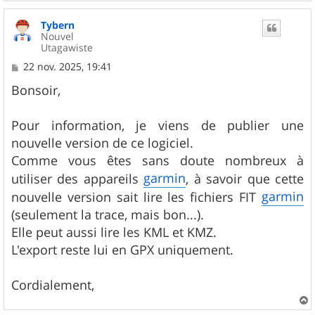
a
u
Tybern
t
Nouvel
Utagawiste
M
22 nov. 2025, 19:41
e
s
Bonsoir,
s
a
g
Pour information, je viens de publier une
e
nouvelle version de ce logiciel.
Comme vous êtes sans doute nombreux à
garmin
utiliser des appareils
, à savoir que cette
garmin
nouvelle version sait lire les fichiers FIT
(seulement la trace, mais bon...).
Elle peut aussi lire les KML et KMZ.
L'export reste lui en GPX uniquement.
Cordialement,
a