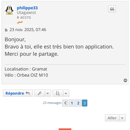
u
philippe33
t
Utagawist
e accro
M
23 nov. 2025, 07:46
e
s
Bonjour,
s
Bravo à toi, elle est très bien ton application.
a
g
Merci pour le partage.
e
Localisation : Gramat
Vélo : Orbea OIZ M10
a
u
Répondre
t
23 messages
1
2
3
Précédent
Aller