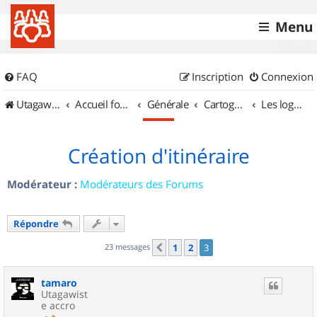
Menu
FAQ
Inscription
Connexion
UtagawaVTT (Randos VTT et VTTAE avec traces GPS)
Accueil forum
Générale
Cartographie et GPS
Les logiciels
Création d'itinéraire
Modérateur :
Modérateurs des Forums
Répondre
23 messages
1
2
3
Précédent
tamaro
Utagawist
e accro