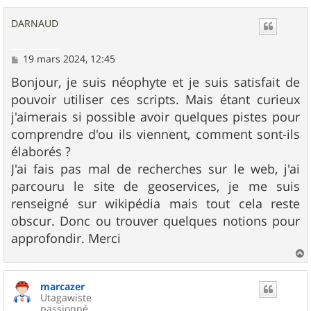
a
u
DARNAUD
t
M
19 mars 2024, 12:45
e
s
Bonjour, je suis néophyte et je suis satisfait de
s
pouvoir utiliser ces scripts. Mais étant curieux
a
g
j'aimerais si possible avoir quelques pistes pour
e
comprendre d'ou ils viennent, comment sont-ils
élaborés ?
J'ai fais pas mal de recherches sur le web, j'ai
parcouru le site de geoservices, je me suis
renseigné sur wikipédia mais tout cela reste
obscur. Donc ou trouver quelques notions pour
approfondir. Merci
a
u
marcazer
t
Utagawiste
passionné