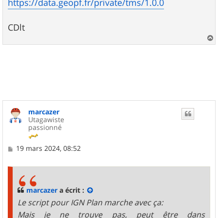
https://data.geopf.fr/private/tms/1.0.0
CDlt
a
u
t
marcazer
Utagawiste
passionné
M
19 mars 2024, 08:52
e
s
s
a
g
marcazer
a écrit :
e
Le script pour IGN Plan marche avec ça:
Mais je ne trouve pas, peut être dans