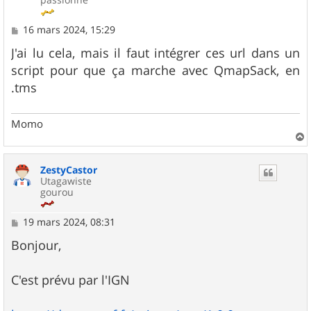
M
16 mars 2024, 15:29
e
s
J'ai lu cela, mais il faut intégrer ces url dans un
s
script pour que ça marche avec QmapSack, en
a
g
.tms
e
Momo
a
u
ZestyCastor
t
Utagawiste
gourou
M
19 mars 2024, 08:31
e
s
Bonjour,
s
a
g
C'est prévu par l'IGN
e