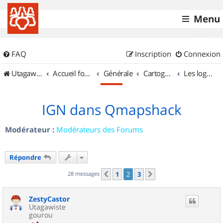
Menu
FAQ
Inscription
Connexion
UtagawaVTT (Randos VTT et VTTAE avec traces GPS)
Accueil forum
Générale
Cartographie et GPS
Les logiciels
IGN dans Qmapshack
Modérateur :
Modérateurs des Forums
Répondre
28 messages
1
2
3
Précédent
Suivant
ZestyCastor
Utagawiste
gourou