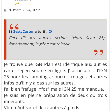
M
20 mars 2024, 10:15
e
s
s
a
g
ZestyCastor
a écrit :
e
Cela dit les autres scripts (Hors Scan 25)
fonctionnent, la gêne est relative
Je trouve que IGN Plan est identique aux autres
cartes Open Source en ligne. J' ai besoins d'IGN
25 pour les campings, sources, refuges et autres
infos qu'il n'y a pas sur les autres.
J'ai bien "refuge infos" mais IGN 25 me manque.
Je suis en pleine préparation de deux ou trois
itinérants.
Vtt en Aubrac et deux autres à pieds.