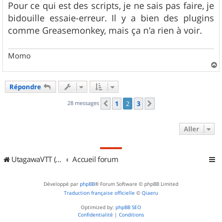
Pour ce qui est des scripts, je ne sais pas faire, je
bidouille essaie-erreur. Il y a bien des plugins
comme Greasemonkey, mais ça n'a rien à voir.
Momo
a
u
Répondre
t
28 messages
1
2
3
Précédent
Suivant
Aller
UtagawaVTT (Randos VTT et VTTAE avec traces GPS)
Accueil forum
Développé par
phpBB
® Forum Software © phpBB Limited
Traduction française officielle
©
Qiaeru
Optimized by:
phpBB SEO
Confidentialité
|
Conditions