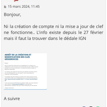
M
15 mars 2024, 11:45
e
s
Bonjour,
s
a
g
Ni la création de compte ni la mise a jour de clef
e
ne fonctionne.. L'info existe depuis le 27 février
mais il faut la trouver dans le dédale IGN
A suivre