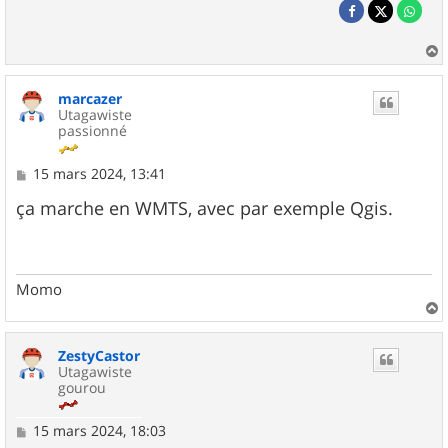
a
u
marcazer
t
Utagawiste
passionné
M
15 mars 2024, 13:41
e
s
ça marche en WMTS, avec par exemple Qgis.
s
a
g
e
Momo
a
u
ZestyCastor
t
Utagawiste
gourou
M
15 mars 2024, 18:03
e