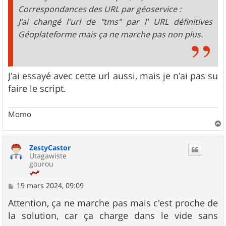
Correspondances des URL par géoservice :
J'ai changé l'url de "tms" par l' URL définitives
Géoplateforme mais ça ne marche pas non plus.
J'ai essayé avec cette url aussi, mais je n'ai pas su
faire le script.
Momo
a
u
ZestyCastor
t
Utagawiste
gourou
M
19 mars 2024, 09:09
e
s
Attention, ça ne marche pas mais c'est proche de
s
la solution, car ça charge dans le vide sans
a
g