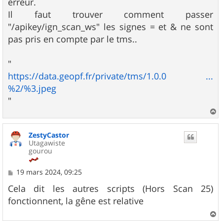
erreur.
e
Il faut trouver comment passer
"/apikey/ign_scan_ws" les signes = et & ne sont
pas pris en compte par le tms..
"
https://data.geopf.fr/private/tms/1.0.0 ...
%2/%3.jpeg
"
a
u
ZestyCastor
t
Utagawiste
gourou
M
19 mars 2024, 09:25
e
s
Cela dit les autres scripts (Hors Scan 25)
s
fonctionnent, la gêne est relative
a
g
e