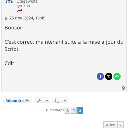
Utagawiste
gourou
M
25 nov. 2024, 16:49
e
s
Bonsoir,
s
a
g
C'est correct maintenant suite a la mise a jour du
e
Script.
Cdlt
a
u
Répondre
t
11 messages
1
2
Précédent
Aller