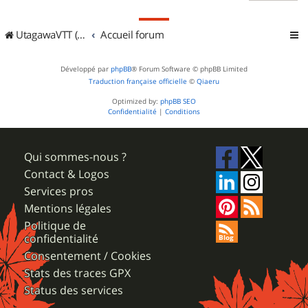
UtagawaVTT (Randos VTT et VTTAE avec traces GPS)
Accueil forum
Développé par
phpBB
® Forum Software © phpBB Limited
Traduction française officielle
©
Qiaeru
Optimized by:
phpBB SEO
Confidentialité
|
Conditions
Qui sommes-nous ?
Contact & Logos
Services pros
Mentions légales
Politique de
confidentialité
Consentement / Cookies
Stats des traces GPX
Status des services