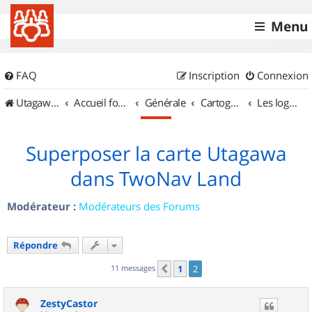
Menu
FAQ
Inscription
Connexion
UtagawaVTT (Randos VTT et VTTAE avec traces GPS)
Accueil forum
Générale
Cartographie et GPS
Les logiciels
Superposer la carte Utagawa
dans TwoNav Land
Modérateur :
Modérateurs des Forums
Répondre
11 messages
1
2
Précédent
ZestyCastor