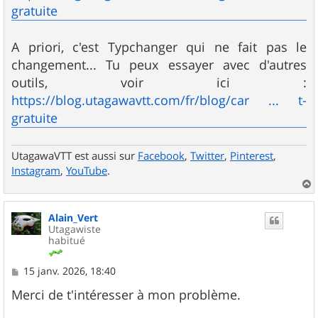
gratuite
A priori, c'est Typchanger qui ne fait pas le
changement... Tu peux essayer avec d'autres
outils, voir ici :
https://blog.utagawavtt.com/fr/blog/car ... t-
gratuite
UtagawaVTT est aussi sur
Facebook
,
Twitter
,
Pinterest
,
Instagram
,
YouTube
.
a
u
Alain_Vert
t
Utagawiste
habitué
M
15 janv. 2026, 18:40
e
s
Merci de t'intéresser à mon problème.
s
a