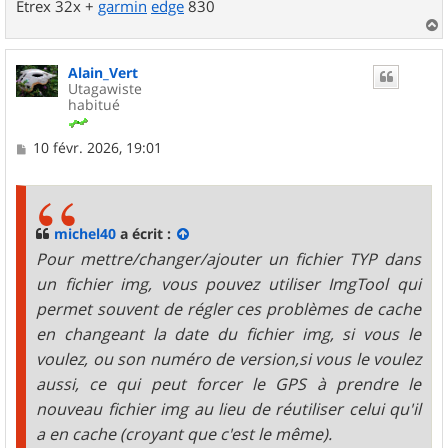
Etrex 32x +
garmin
edge
830
a
u
Alain_Vert
t
Utagawiste
habitué
M
10 févr. 2026, 19:01
e
s
s
a
g
michel40
a écrit :
e
Pour mettre/changer/ajouter un fichier TYP dans
un fichier img, vous pouvez utiliser ImgTool qui
permet souvent de régler ces problèmes de cache
en changeant la date du fichier img, si vous le
voulez, ou son numéro de version,si vous le voulez
aussi, ce qui peut forcer le GPS à prendre le
nouveau fichier img au lieu de réutiliser celui qu'il
a en cache (croyant que c'est le même).