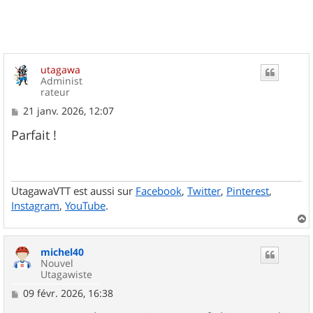
utagawa
Administ
rateur
M
21 janv. 2026, 12:07
e
s
Parfait !
s
a
g
e
UtagawaVTT est aussi sur
Facebook
,
Twitter
,
Pinterest
,
Instagram
,
YouTube
.
a
u
michel40
t
Nouvel
Utagawiste
M
09 févr. 2026, 16:38
e