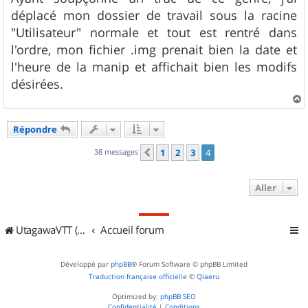
déplacé mon dossier de travail sous la racine
"Utilisateur" normale et tout est rentré dans
l'ordre, mon fichier .img prenait bien la date et
l'heure de la manip et affichait bien les modifs
désirées.
a
u
Répondre
t
38 messages
1
2
3
4
Précédent
Aller
UtagawaVTT (Randos VTT et VTTAE avec traces GPS)
Accueil forum
Développé par
phpBB
® Forum Software © phpBB Limited
Traduction française officielle
©
Qiaeru
Optimized by:
phpBB SEO
Confidentialité
|
Conditions