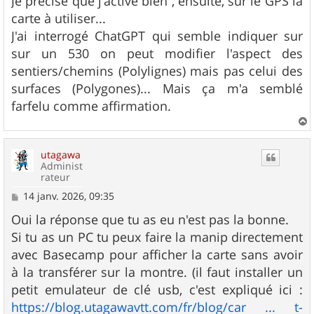
Je précise que j'active bien , ensuite, sur le GPS la
carte à utiliser...
J'ai interrogé ChatGPT qui semble indiquer sur
sur un 530 on peut modifier l'aspect des
sentiers/chemins (Polylignes) mais pas celui des
surfaces (Polygones)... Mais ça m'a semblé
farfelu comme affirmation.
a
u
utagawa
t
Administ
rateur
M
14 janv. 2026, 09:35
e
s
Oui la réponse que tu as eu n'est pas la bonne.
s
Si tu as un PC tu peux faire la manip directement
a
g
avec Basecamp pour afficher la carte sans avoir
e
à la transférer sur la montre. (il faut installer un
petit emulateur de clé usb, c'est expliqué ici :
https://blog.utagawavtt.com/fr/blog/car ... t-