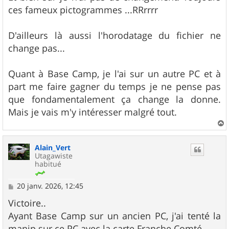
ces fameux pictogrammes ...RRrrrr
D'ailleurs là aussi l'horodatage du fichier ne
change pas...
Quant à Base Camp, je l'ai sur un autre PC et à
part me faire gagner du temps je ne pense pas
que fondamentalement ça change la donne.
Mais je vais m'y intéresser malgré tout.
a
u
Alain_Vert
t
Utagawiste
habitué
M
20 janv. 2026, 12:45
e
s
Victoire..
s
Ayant Base Camp sur un ancien PC, j'ai tenté la
a
g
manip sur ce PC avec la carte Franche Comté.