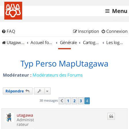
Menu
FAQ
Inscription
Connexion
UtagawaVTT (Randos VTT et VTTAE avec traces GPS)
Accueil forum
Générale
Cartographie et GPS
Les logiciels
Typ Perso MapUtagawa
Modérateur :
Modérateurs des Forums
Répondre
38 messages
1
2
3
4
Précédent
utagawa
Administ
rateur