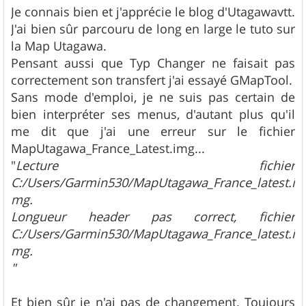
g
Je connais bien et j'apprécie le blog d'Utagawavtt.
e
J'ai bien sûr parcouru de long en large le tuto sur
la Map Utagawa.
Pensant aussi que Typ Changer ne faisait pas
correctement son transfert j'ai essayé GMapTool.
Sans mode d'emploi, je ne suis pas certain de
bien interpréter ses menus, d'autant plus qu'il
me dit que j'ai une erreur sur le fichier
MapUtagawa_France_Latest.img...
"
Lecture fichier
C:/Users/Garmin530/MapUtagawa_France_latest.i
mg.
Longueur header pas correct, fichier
C:/Users/Garmin530/MapUtagawa_France_latest.i
mg.
"
Et bien sûr je n'ai pas de changement. Toujours