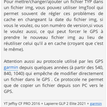
s
Pour mettre/changer/ajouter un fichier TYP dans
s
un fichier img, vous pouvez utiliser ImgTool qui
a
g
permet souvent de régler ces problèmes de
e
cache en changeant la date du fichier img, si
vous le voulez, ou son numéro de version,si vous
le voulez aussi, ce qui peut forcer le GPS à
prendre le nouveau fichier img au lieu de
réutiliser celui qu'il a en cache (croyant que c'est
le même).
Attention aussi au protocole utilisé par les GPS
garmin
depuis quelques années (à partir des 540,
840, 1040) qui empêche de modifier directement
un fichier dans le GPS . Ce protocole ne permet
que de copier un fichier depuis son PC vers le
GPS.
YT Jeffsy CF PRO 2016 + Lapierre GLP 2 Elite 2021 +
garmin