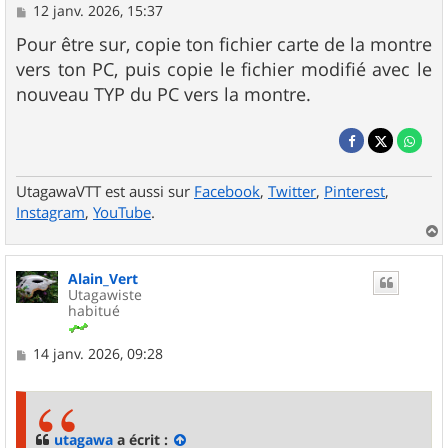
M
12 janv. 2026, 15:37
e
s
Pour être sur, copie ton fichier carte de la montre
s
vers ton PC, puis copie le fichier modifié avec le
a
g
nouveau TYP du PC vers la montre.
e
UtagawaVTT est aussi sur
Facebook
,
Twitter
,
Pinterest
,
Instagram
,
YouTube
.
a
u
Alain_Vert
t
Utagawiste
habitué
M
14 janv. 2026, 09:28
e
s
s
a
g
utagawa
a écrit :