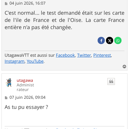
M
04 juin 2026, 16:07
e
s
C'est normal... le test demandé était sur les carte
s
de l'ile de France et de l'Oise. La carte France
a
g
entière n'a pas été changée.
e
UtagawaVTT est aussi sur
Facebook
,
Twitter
,
Pinterest
,
Instagram
,
YouTube
.
a
u
utagawa
t
Administ
rateur
M
07 juin 2026, 09:04
e
s
As tu pu essayer ?
s
a
g
e