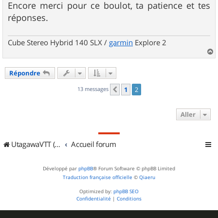
Encore merci pour ce boulot, ta patience et tes
réponses.
Cube Stereo Hybrid 140 SLX /
garmin
Explore 2
a
u
Répondre
t
13 messages
1
2
Précédent
Aller
UtagawaVTT (Randos VTT et VTTAE avec traces GPS)
Accueil forum
Développé par
phpBB
® Forum Software © phpBB Limited
Traduction française officielle
©
Qiaeru
Optimized by:
phpBB SEO
Confidentialité
|
Conditions