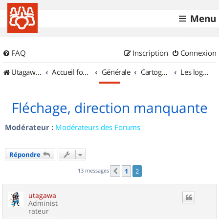
Menu
FAQ
Inscription
Connexion
UtagawaVTT (Randos VTT et VTTAE avec traces GPS)
Accueil forum
Générale
Cartographie et GPS
Les logiciels
Fléchage, direction manquante
Modérateur :
Modérateurs des Forums
Répondre
13 messages
1
2
Précédent
utagawa
Administ
rateur