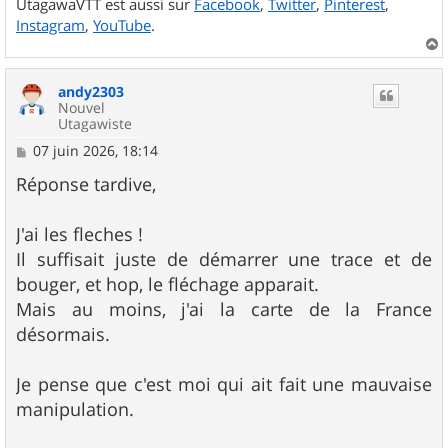
UtagawaVTT est aussi sur
Facebook
,
Twitter
,
Pinterest
,
Instagram
,
YouTube
.
a
u
andy2303
t
Nouvel
Utagawiste
M
07 juin 2026, 18:14
e
s
Réponse tardive,
s
a
g
J'ai les fleches !
e
Il suffisait juste de démarrer une trace et de
bouger, et hop, le fléchage apparait.
Mais au moins, j'ai la carte de la France
désormais.
Je pense que c'est moi qui ait fait une mauvaise
manipulation.