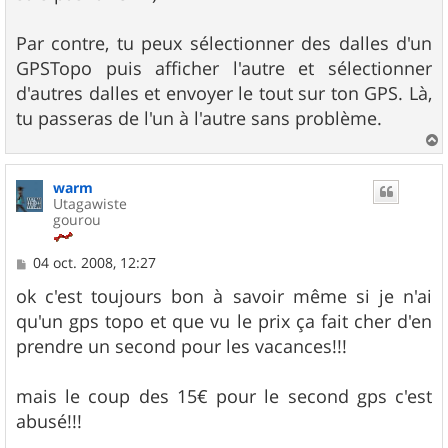
Par contre, tu peux sélectionner des dalles d'un
GPSTopo puis afficher l'autre et sélectionner
d'autres dalles et envoyer le tout sur ton GPS. Là,
tu passeras de l'un à l'autre sans problème.
a
u
warm
t
Utagawiste
gourou
M
04 oct. 2008, 12:27
e
s
ok c'est toujours bon à savoir même si je n'ai
s
qu'un gps topo et que vu le prix ça fait cher d'en
a
g
prendre un second pour les vacances!!!
e
mais le coup des 15€ pour le second gps c'est
abusé!!!