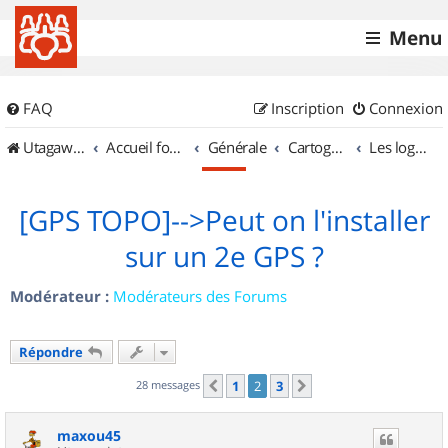
Menu
FAQ
Inscription
Connexion
UtagawaVTT (Randos VTT et VTTAE avec traces GPS)
Accueil forum
Générale
Cartographie et GPS
Les logiciels
[GPS TOPO]-->Peut on l'installer
sur un 2e GPS ?
Modérateur :
Modérateurs des Forums
Répondre
28 messages
1
2
3
Précédent
Suivant
maxou45