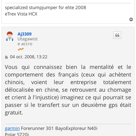
specialized stumpjumper fsr elite 2008
eTrex Vista HCX
a
u
Aj3309
t
Utagawist
e accro
M
04 oct. 2008, 13:22
e
s
Vous qui connaissez bien la mentalité et le
s
comportement des français (ceux qui achètent
a
g
chinois, voient leur entreprise totalement
e
délocalisée en chine, se retrouvent au chomage
et crient à l'injustice) imaginez ce qui pourrait se
passer si le transfert sur un deuxième gps était
gratuit.
garmin
Forerunner 301 BayoExploreur N40i
Polar S720i