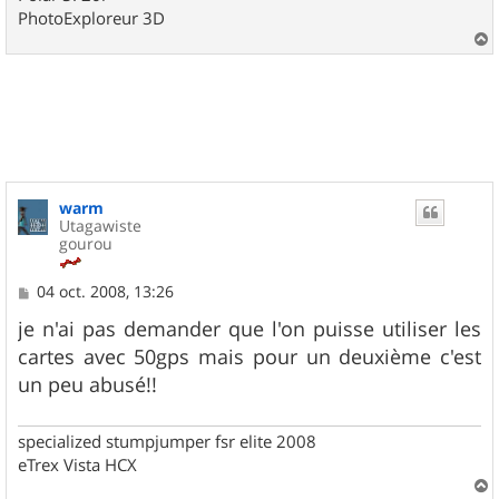
PhotoExploreur 3D
a
u
t
warm
Utagawiste
gourou
M
04 oct. 2008, 13:26
e
s
je n'ai pas demander que l'on puisse utiliser les
s
cartes avec 50gps mais pour un deuxième c'est
a
g
un peu abusé!!
e
specialized stumpjumper fsr elite 2008
eTrex Vista HCX