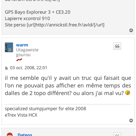
GPS Bayo Exploreur 3 + CE3.20
Lapierre xcontrol 910
Site perso [url]http://annickstl.free.fr/avld/[/url]
a
u
warm
t
Utagawiste
gourou
M
03 oct. 2008, 22:01
e
s
il me semble qu'il y avait un truc qui faisait que
s
l'on ne pouvait pas afficher en même temps des
a
g
dalles de 2 topo différent? ou alors j'ai mal vu?
e
specialized stumpjumper fsr elite 2008
eTrex Vista HCX
a
u
Dateos
t