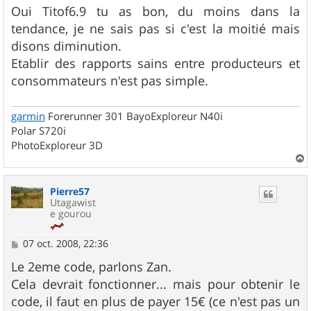
s
Oui Titof6.9 tu as bon, du moins dans la
s
tendance, je ne sais pas si c'est la moitié mais
a
g
disons diminution.
e
Etablir des rapports sains entre producteurs et
consommateurs n'est pas simple.
garmin
Forerunner 301 BayoExploreur N40i
Polar S720i
PhotoExploreur 3D
a
u
Pierre57
t
Utagawist
e gourou
M
07 oct. 2008, 22:36
e
s
Le 2eme code, parlons Zan.
s
Cela devrait fonctionner... mais pour obtenir le
a
g
code, il faut en plus de payer 15€ (ce n'est pas un
e