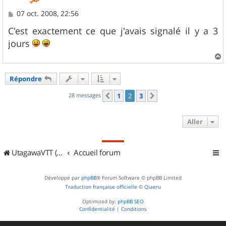
M
07 oct. 2008, 22:56
e
s
C'est exactement ce que j'avais signalé il y a 3
s
jours
a
g
e
a
u
Répondre
t
28 messages
1
2
3
Précédent
Suivant
Aller
UtagawaVTT (Randos VTT et VTTAE avec traces GPS)
Accueil forum
Développé par
phpBB
® Forum Software © phpBB Limited
Traduction française officielle
©
Qiaeru
Optimized by:
phpBB SEO
Confidentialité
|
Conditions