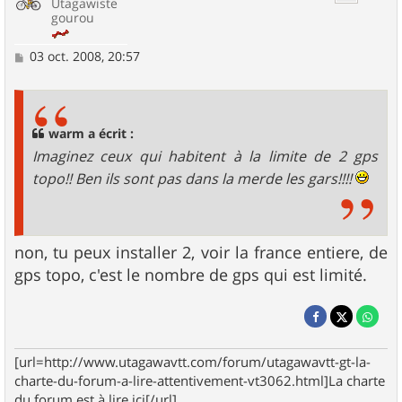
Utagawiste
gourou
M
03 oct. 2008, 20:57
e
s
s
a
g
warm a écrit :
e
Imaginez ceux qui habitent à la limite de 2 gps
topo!! Ben ils sont pas dans la merde les gars!!!!
non, tu peux installer 2, voir la france entiere, de
gps topo, c'est le nombre de gps qui est limité.
[url=http://www.utagawavtt.com/forum/utagawavtt-gt-la-
charte-du-forum-a-lire-attentivement-vt3062.html]La charte
du forum est à lire ici[/url]