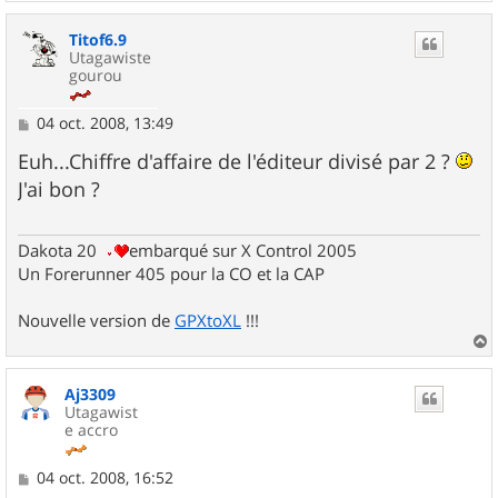
a
u
Titof6.9
t
Utagawiste
gourou
M
04 oct. 2008, 13:49
e
s
Euh...Chiffre d'affaire de l'éditeur divisé par 2 ?
s
J'ai bon ?
a
g
e
Dakota 20
embarqué sur X Control 2005
Un Forerunner 405 pour la CO et la CAP
Nouvelle version de
GPXtoXL
!!!
a
u
Aj3309
t
Utagawist
e accro
M
04 oct. 2008, 16:52
e