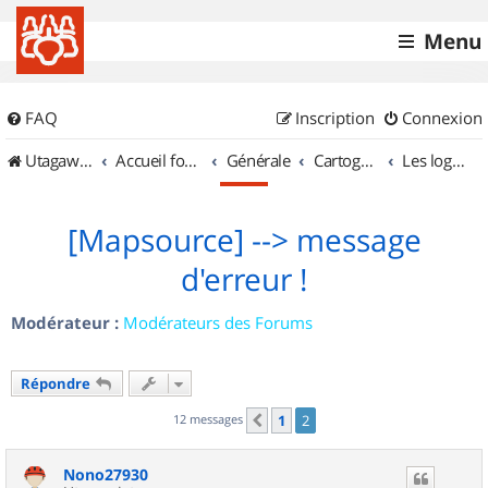
Menu
FAQ
Inscription
Connexion
UtagawaVTT (Randos VTT et VTTAE avec traces GPS)
Accueil forum
Générale
Cartographie et GPS
Les logiciels
[Mapsource] --> message
d'erreur !
Modérateur :
Modérateurs des Forums
Répondre
12 messages
1
2
Précédent
Nono27930