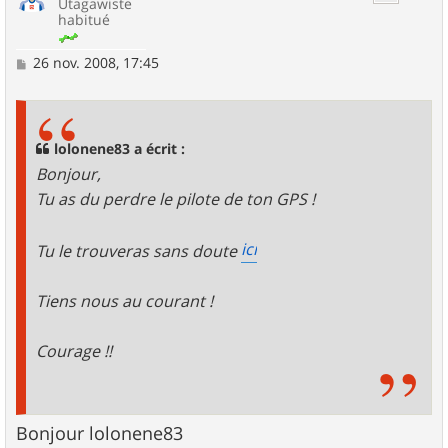
Utagawiste
habitué
M
26 nov. 2008, 17:45
e
s
s
a
g
lolonene83 a écrit :
e
Bonjour,
Tu as du perdre le pilote de ton GPS !
ici
Tu le trouveras sans doute
Tiens nous au courant !
Courage !!
Bonjour lolonene83