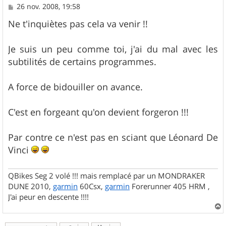
M
26 nov. 2008, 19:58
e
s
Ne t'inquiètes pas cela va venir !!
s
a
g
Je suis un peu comme toi, j'ai du mal avec les
e
subtilités de certains programmes.
A force de bidouiller on avance.
C'est en forgeant qu'on devient forgeron !!!
Par contre ce n'est pas en sciant que Léonard De
Vinci
QBikes Seg 2 volé !!! mais remplacé par un MONDRAKER
DUNE 2010,
garmin
60Csx,
garmin
Forerunner 405 HRM ,
J'ai peur en descente !!!!
a
u