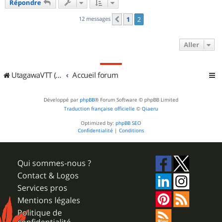
Répondre
t
12 messages
1
2
Précédent
Aller
UtagawaVTT (Randos VTT et VTTAE avec traces GPS)
Accueil forum
Développé par
phpBB
® Forum Software © phpBB Limited
Traduction française officielle
©
Qiaeru
Optimized by:
phpBB SEO
Confidentialité
|
Conditions
Qui sommes-nous ?
Contact & Logos
Services pros
Mentions légales
Politique de