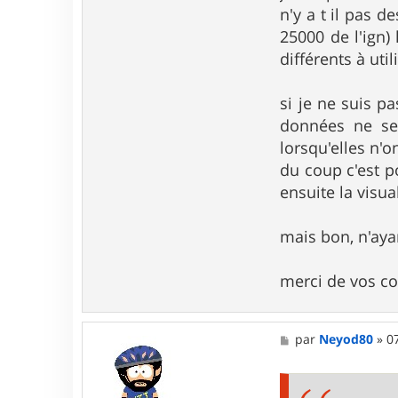
n'y a t il pas d
25000 de l'ign
différents à ut
si je ne suis p
données ne se 
lorsqu'elles n'o
du coup c'est p
ensuite la visua
mais bon, n'aya
merci de vos co
M
par
Neyod80
»
0
e
s
s
a