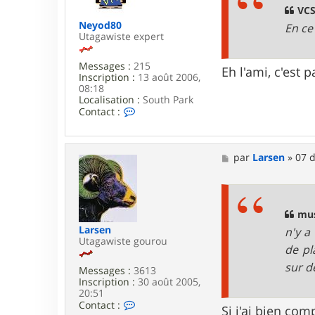
g
VCS
e
Neyod80
En ce
Utagawiste expert
Messages :
215
Eh l'ami, c'est
Inscription :
13 août 2006,
08:18
Localisation :
South Park
C
Contact :
o
n
t
a
M
par
Larsen
»
07 d
c
e
t
s
e
s
r
a
N
g
mus
e
e
Larsen
n'y a
y
Utagawiste gourou
o
de pl
d
sur d
8
Messages :
3613
0
Inscription :
30 août 2005,
20:51
C
Contact :
Si j'ai bien com
o