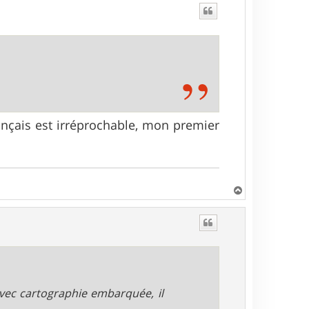
rançais est irréprochable, mon premier
H
a
u
t
vec cartographie embarquée, il