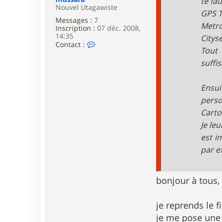
te fau
Nouvel Utagawiste
GPS T
Messages :
7
Metro
Inscription :
07 déc. 2008,
14:35
Citys
C
Contact :
Tout 
o
n
suffi
t
a
c
Ensui
t
e
perso
r
Carto
m
u
Je le
s
est i
s
a
par e
r
a
bonjour à tous,
je reprends le fi
je me pose une q