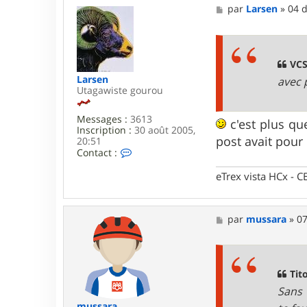
M
par
Larsen
»
04 d
e
s
s
a
g
VCS
e
Larsen
avec 
Utagawiste gourou
Messages :
3613
c'est plus qu
Inscription :
30 août 2005,
post avait pou
20:51
C
Contact :
o
n
eTrex vista HCx -
t
a
c
t
M
par
mussara
»
07
e
e
r
s
L
s
a
a
r
g
Tito
s
e
Sans 
e
n
mussara