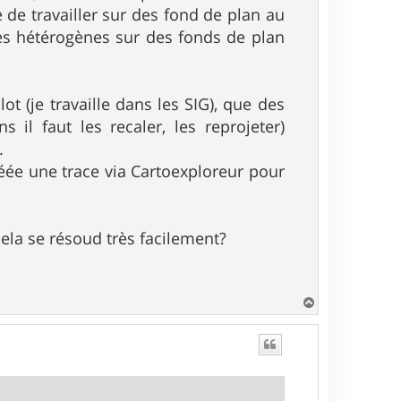
e de travailler sur des fond de plan au
es hétérogènes sur des fonds de plan
t (je travaille dans les SIG), que des
il faut les recaler, les reprojeter)
.
éée une trace via Cartoexploreur pour
cela se résoud très facilement?
H
a
u
t