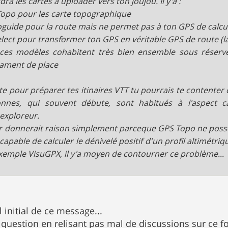
dra les cartes à uploader vers ton joujou. Il y'a :
opo pour les carte topographique
guide pour la route mais ne permet pas à ton GPS de calcule
elect pour transformer ton GPS en véritable GPS de route (
ces modèles cohabitent très bien ensemble sous réserv
sament de place
te pour préparer tes itinaires VTT tu pourrais te content
nnes, qui souvent débute, sont habitués à l'aspect ca
exploreur.
ur donnerait raison simplement parceque GPS Topo ne possè
ncapable de calculer le dénivelé positif d'un profil altimétr
xemple VisuGPX, il y'a moyen de contourner ce problème...
l initial de ce message...
uestion en relisant pas mal de discussions sur ce foru