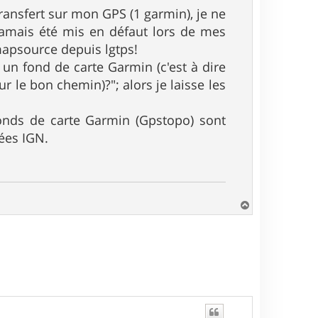
ansfert sur mon GPS (1 garmin), je ne
 jamais été mis en défaut lors de mes
s mapsource depuis lgtps!
 un fond de carte Garmin (c'est à dire
ur le bon chemin)?"; alors je laisse les
s fonds de carte Garmin (Gpstopo) sont
ées IGN.
H
a
u
t