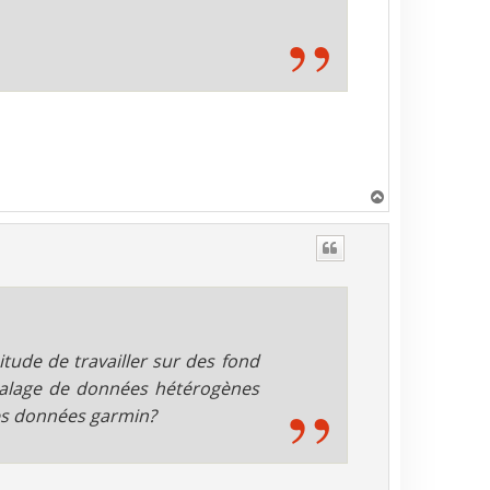
H
a
u
t
itude de travailler sur des fond
calage de données hétérogènes
des données garmin?