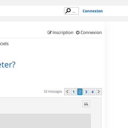
Connexion
Inscription
Connexion
ciels
eter?
33 messages
1
2
3
4
Précédent
Suivant