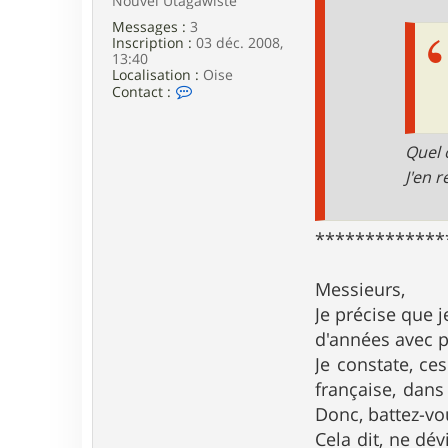
Nouvel Utagawiste
e
Messages :
3
Inscription :
03 déc. 2008,
13:40
Localisation :
Oise
C
Contact :
o
n
t
Quel 
a
c
J'en r
t
e
r
V
*************
C
S
e
Messieurs,
n
Je précise que 
l
i
d'années avec p
s
Je constate, ce
française, dans
Donc, battez-vou
Cela dit, ne dé