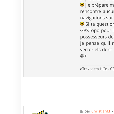
n
J e prépare m
t
rencontre aucun
a
c
navigations sur 
t
Si ta questio
e
r
GPSTopo pour la 
L
possesseurs de 
a
r
je pense qu'il 
s
vectoriels donc
e
n
@+
eTrex vista HCx -
M
par
ChristianM