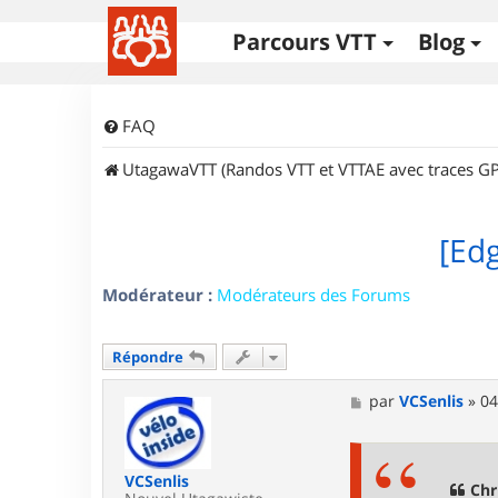
Parcours VTT
Blog
FAQ
UtagawaVTT (Randos VTT et VTTAE avec traces GP
[Edg
Modérateur :
Modérateurs des Forums
Répondre
M
par
VCSenlis
»
04
e
s
s
a
VCSenlis
g
Chr