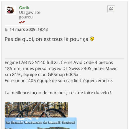
u
Garik
t
Utagawiste
gourou
M
14 mars 2009, 18:43
e
s
Pas de quoi, on est tous là pour ça
s
a
g
e
Engine LAB NGN140 full XT, freins Avid Code 4 pistons
185mm, roues perso moyeu DT Swiss 240S jantes Mavic
xm 819 ; équipé d'un GPSmap 60CSx.
Forerunner 405 équipé de son cardio-fréquencemètre.
La meilleure façon de marcher ; c'est de faire du vélo !