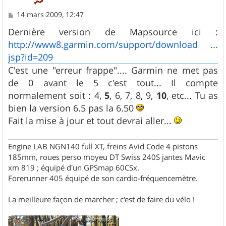
M
14 mars 2009, 12:47
e
s
Dernière version de Mapsource ici :
s
http://www8.garmin.com/support/download ...
a
g
jsp?id=209
e
C'est une "erreur frappe".... Garmin ne met pas
de 0 avant le 5 c'est tout... Il compte
normalement soit : 4,
5
, 6, 7, 8, 9,
10
, etc... Tu as
bien la version 6.5 pas la 6.50
Fait la mise à jour et tout devrai aller...
Engine LAB NGN140 full XT, freins Avid Code 4 pistons
185mm, roues perso moyeu DT Swiss 240S jantes Mavic
xm 819 ; équipé d'un GPSmap 60CSx.
Forerunner 405 équipé de son cardio-fréquencemètre.
La meilleure façon de marcher ; c'est de faire du vélo !