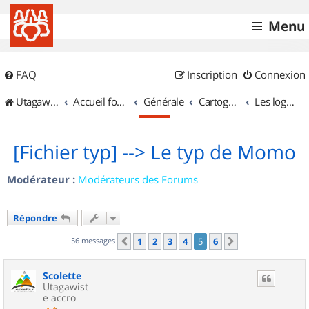
Menu
FAQ
Inscription
Connexion
UtagawaVTT (Randos VTT et VTTAE avec traces GPS)
Accueil forum
Générale
Cartographie et GPS
Les logiciels
[Fichier typ] --> Le typ de Momo
Modérateur :
Modérateurs des Forums
Répondre
56 messages
1
2
3
4
5
6
Précédent
Suivant
Scolette
Utagawist
e accro