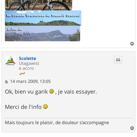
a
u
Scolette
t
Utagawist
e accro
M
14 mars 2009, 13:05
e
s
Ok, bien vu garik
, je vais essayer.
s
a
g
Merci de l'info
e
Mais toujours le plaisir, de douleur s'accompagne
a