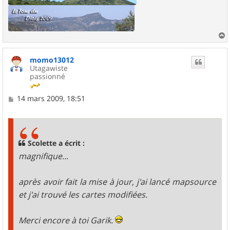
a
u
momo13012
t
Utagawiste
passionné
M
14 mars 2009, 18:51
e
s
s
a
g
Scolette a écrit :
e
magnifique...
après avoir fait la mise à jour, j'ai lancé mapsource
et j'ai trouvé les cartes modifiées.
Merci encore à toi Garik.