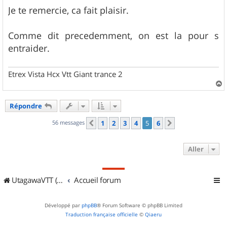
e
s
Je te remercie, ca fait plaisir.
s
a
g
Comme dit precedemment, on est la pour s
e
entraider.
Etrex Vista Hcx Vtt Giant trance 2
a
u
Répondre
t
56 messages
1
2
3
4
5
6
Précédent
Suivant
Aller
UtagawaVTT (Randos VTT et VTTAE avec traces GPS)
Accueil forum
Développé par
phpBB
® Forum Software © phpBB Limited
Traduction française officielle
©
Qiaeru