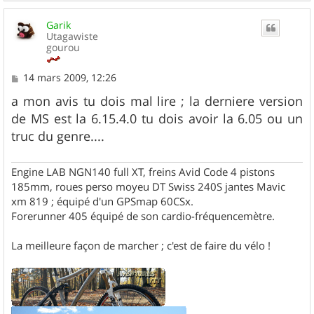
a
u
Garik
t
Utagawiste
gourou
M
14 mars 2009, 12:26
e
s
a mon avis tu dois mal lire ; la derniere version
s
de MS est la 6.15.4.0 tu dois avoir la 6.05 ou un
a
g
truc du genre....
e
Engine LAB NGN140 full XT, freins Avid Code 4 pistons
185mm, roues perso moyeu DT Swiss 240S jantes Mavic
xm 819 ; équipé d'un GPSmap 60CSx.
Forerunner 405 équipé de son cardio-fréquencemètre.
La meilleure façon de marcher ; c'est de faire du vélo !