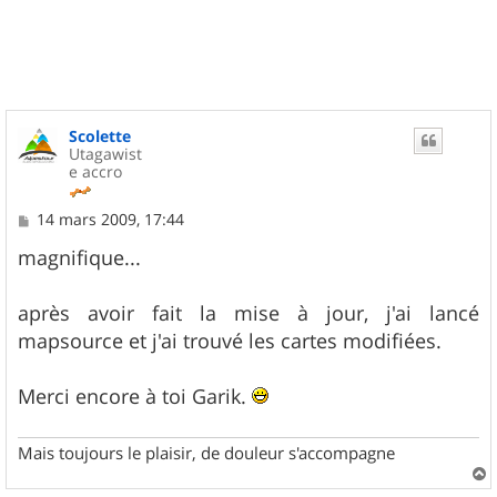
u
t
Scolette
Utagawist
e accro
M
14 mars 2009, 17:44
e
s
magnifique...
s
a
g
après avoir fait la mise à jour, j'ai lancé
e
mapsource et j'ai trouvé les cartes modifiées.
Merci encore à toi Garik.
Mais toujours le plaisir, de douleur s'accompagne
a