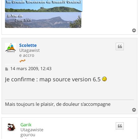
a
u
Scolette
t
Utagawist
e accro
M
14 mars 2009, 12:43
e
s
Je confirme : map source version 6.5
s
a
g
e
Mais toujours le plaisir, de douleur s'accompagne
a
u
Garik
t
Utagawiste
gourou