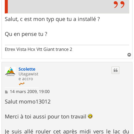
Salut, c est mon typ que tu a installé ?
Qu en pense tu ?
Etrex Vista Hcx Vtt Giant trance 2
a
u
Scolette
t
Utagawist
e accro
M
14 mars 2009, 19:00
e
s
Salut momo13012
s
a
g
Merci à toi aussi pour ton travail
e
Je suis allé rouler cet après midi vers le lac du