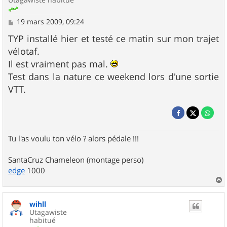
M
19 mars 2009, 09:24
e
s
TYP installé hier et testé ce matin sur mon trajet
s
vélotaf.
a
g
Il est vraiment pas mal.
e
Test dans la nature ce weekend lors d'une sortie
VTT.
Tu l'as voulu ton vélo ? alors pédale !!!
SantaCruz Chameleon (montage perso)
edge
1000
a
u
wihll
t
Utagawiste
habitué