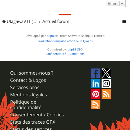
Aller
UtagawaVTT (Randos VTT et VTTAE avec traces GPS)
Accueil forum
Développé par
phpBB
® Forum Software © phpBB Limited
Traduction française officielle
©
Qiaeru
Optimized by:
phpBB SEO
Confidentialité
|
Conditions
Qui sommes-nous ?
Contact & Logos
Services pros
Mentions légales
Politique de
confidentialité
Consentement / Cookies
Stats des traces GPX
Status des services