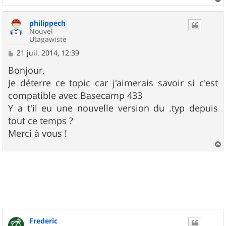
a
u
philippech
t
Nouvel
Utagawiste
M
21 juil. 2014, 12:39
e
s
Bonjour,
s
Je déterre ce topic car j'aimerais savoir si c'est
a
g
compatible avec Basecamp 433
e
Y a t'il eu une nouvelle version du .typ depuis
tout ce temps ?
Merci à vous !
a
u
t
Frederic