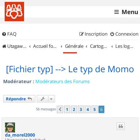
Menu
FAQ
Inscription
Connexion
UtagawaVTT (Randos VTT et VTTAE avec traces GPS)
Accueil forum
Générale
Cartographie et GPS
Les logiciels
[Fichier typ] --> Le typ de Momo
Modérateur :
Modérateurs des Forums
Répondre
56 messages
1
2
3
4
5
6
Précédent
da_morel2000
Utagawiste habitué