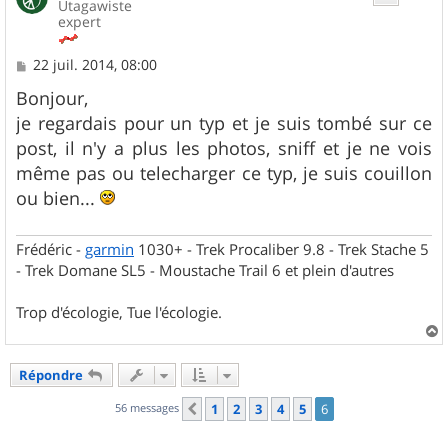
Utagawiste
expert
M
22 juil. 2014, 08:00
e
s
Bonjour,
s
je regardais pour un typ et je suis tombé sur ce
a
g
post, il n'y a plus les photos, sniff et je ne vois
e
même pas ou telecharger ce typ, je suis couillon
ou bien...
Frédéric -
garmin
1030+ - Trek Procaliber 9.8 - Trek Stache 5
- Trek Domane SL5 - Moustache Trail 6 et plein d'autres
Trop d'écologie, Tue l'écologie.
a
u
Répondre
t
56 messages
1
2
3
4
5
6
Précédent