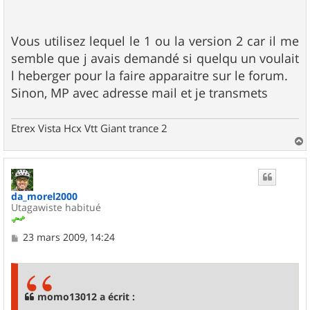
a
g
e
Vous utilisez lequel le 1 ou la version 2 car il me
semble que j avais demandé si quelqu un voulait
l heberger pour la faire apparaitre sur le forum.
Sinon, MP avec adresse mail et je transmets
Etrex Vista Hcx Vtt Giant trance 2
a
u
t
da_morel2000
Utagawiste habitué
M
23 mars 2009, 14:24
e
s
s
a
g
momo13012 a écrit :
e