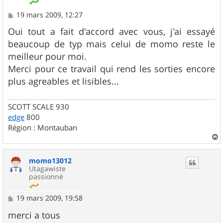
M
19 mars 2009, 12:27
e
s
Oui tout a fait d'accord avec vous, j'ai essayé
s
beaucoup de typ mais celui de momo reste le
a
g
meilleur pour moi.
e
Merci pour ce travail qui rend les sorties encore
plus agreables et lisibles...
SCOTT SCALE 930
edge
800
Région : Montauban
a
u
momo13012
t
Utagawiste
passionné
M
19 mars 2009, 19:58
e
s
merci a tous
s