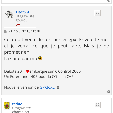
a
u
Titof6.9
t
Utagawiste
gourou
M
21 nov. 2010, 10:38
e
s
Cela doit venir de ton fichier gpx. Envoie le moi
s
et je verrai ce que je peut faire. Mais je ne
a
g
promet rien
e
La suite par mp
Dakota 20
embarqué sur X Control 2005
Un Forerunner 405 pour la CO et la CAP
Nouvelle version de
GPXtoXL
!!!
a
u
ted02
t
Utagawiste
champion