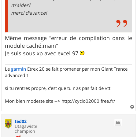
m'aider?
merci d'avance!
Même message "erreur de compilation dans le
module caché:main"
Je suis sous xp avec excel 97
Le
garmin
Etrex 20 se fait promener par mon Giant Trance
advanced 1
si tu rentres propre, c'est que tu n'as pas fait de vtt.
Mon bien modeste site --> http://cyclo02000.free.fr/
a
u
ted02
t
Utagawiste
champion