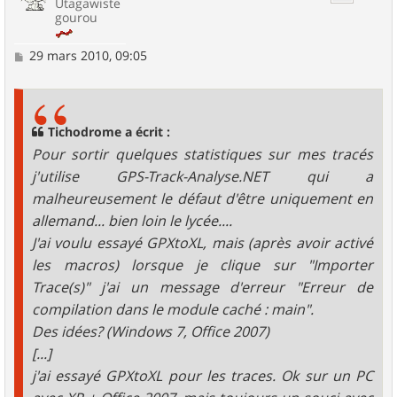
Utagawiste
gourou
M
29 mars 2010, 09:05
e
s
s
a
g
Tichodrome a écrit :
e
Pour sortir quelques statistiques sur mes tracés
j'utilise GPS-Track-Analyse.NET qui a
malheureusement le défaut d'être uniquement en
allemand... bien loin le lycée....
J'ai voulu essayé GPXtoXL, mais (après avoir activé
les macros) lorsque je clique sur "Importer
Trace(s)" j'ai un message d'erreur "Erreur de
compilation dans le module caché : main".
Des idées? (Windows 7, Office 2007)
[...]
j'ai essayé GPXtoXL pour les traces. Ok sur un PC