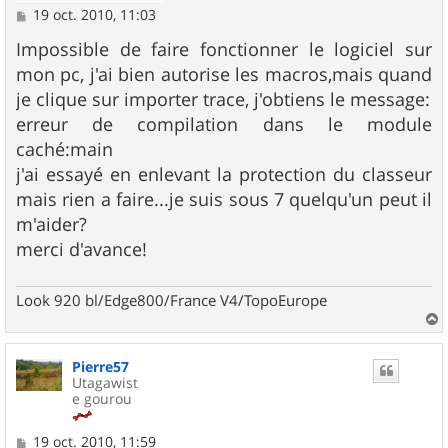
M
19 oct. 2010, 11:03
e
s
Impossible de faire fonctionner le logiciel sur
s
mon pc, j'ai bien autorise les macros,mais quand
a
g
je clique sur importer trace, j'obtiens le message:
e
erreur de compilation dans le module
caché:main
j'ai essayé en enlevant la protection du classeur
mais rien a faire...je suis sous 7 quelqu'un peut il
m'aider?
merci d'avance!
Look 920 bl/Edge800/France V4/TopoEurope
a
u
Pierre57
t
Utagawist
e gourou
M
19 oct. 2010, 11:59