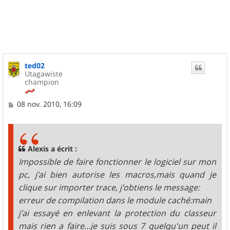
u
t
ted02
Utagawiste
champion
M
08 nov. 2010, 16:09
e
s
s
a
g
Alexis a écrit :
e
Impossible de faire fonctionner le logiciel sur mon
pc, j'ai bien autorise les macros,mais quand je
clique sur importer trace, j'obtiens le message:
erreur de compilation dans le module caché:main
j'ai essayé en enlevant la protection du classeur
mais rien a faire...je suis sous 7 quelqu'un peut il