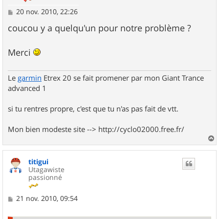
M
20 nov. 2010, 22:26
e
s
coucou y a quelqu'un pour notre problème ?
s
a
g
Merci
e
Le
garmin
Etrex 20 se fait promener par mon Giant Trance
advanced 1
si tu rentres propre, c'est que tu n'as pas fait de vtt.
Mon bien modeste site --> http://cyclo02000.free.fr/
a
u
titigui
t
Utagawiste
passionné
M
21 nov. 2010, 09:54
e
s