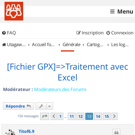
Menu
FAQ
Inscription
Connexion
UtagawaVTT (Randos VTT et VTTAE avec traces GPS)
Accueil forum
Générale
Cartographie et GPS
Les logiciels
[Fichier GPX]=>Traitement avec
Excel
Modérateur :
Modérateurs des Forums
Répondre
Page
13
sur
15
150 messages
1
11
12
13
14
15
Précédent
Suivant
…
Titof6.9