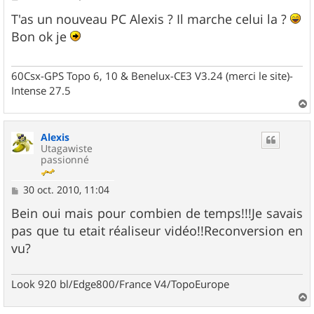
e
s
T'as un nouveau PC Alexis ? Il marche celui la ?
s
Bon ok je
a
g
e
60Csx-GPS Topo 6, 10 & Benelux-CE3 V3.24 (merci le site)-
Intense 27.5
a
u
Alexis
t
Utagawiste
passionné
M
30 oct. 2010, 11:04
e
s
Bein oui mais pour combien de temps!!!Je savais
s
pas que tu etait réaliseur vidéo!!Reconversion en
a
g
vu?
e
Look 920 bl/Edge800/France V4/TopoEurope
a