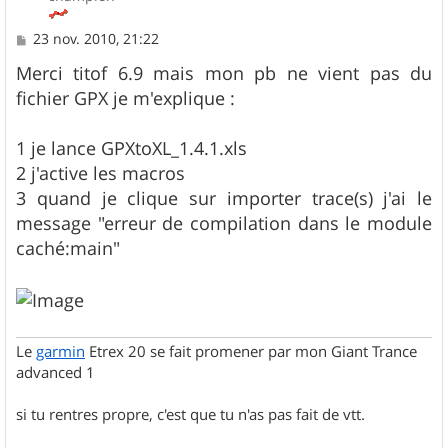
M
23 nov. 2010, 21:22
e
s
Merci titof 6.9 mais mon pb ne vient pas du
s
fichier GPX je m'explique :
a
g
e
1 je lance GPXtoXL_1.4.1.xls
2 j'active les macros
3 quand je clique sur importer trace(s) j'ai le
message "erreur de compilation dans le module
caché:main"
Le
garmin
Etrex 20 se fait promener par mon Giant Trance
advanced 1
si tu rentres propre, c'est que tu n'as pas fait de vtt.