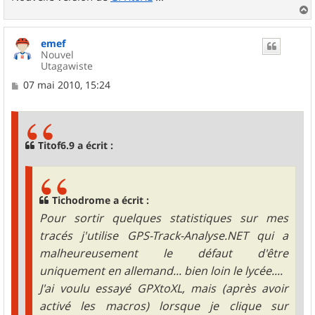
a
u
emef
t
Nouvel
Utagawiste
M
07 mai 2010, 15:24
e
s
s
a
g
Titof6.9 a écrit :
e
Tichodrome a écrit :
Pour sortir quelques statistiques sur mes
tracés j'utilise GPS-Track-Analyse.NET qui a
malheureusement le défaut d'être
uniquement en allemand... bien loin le lycée....
J'ai voulu essayé GPXtoXL, mais (après avoir
activé les macros) lorsque je clique sur