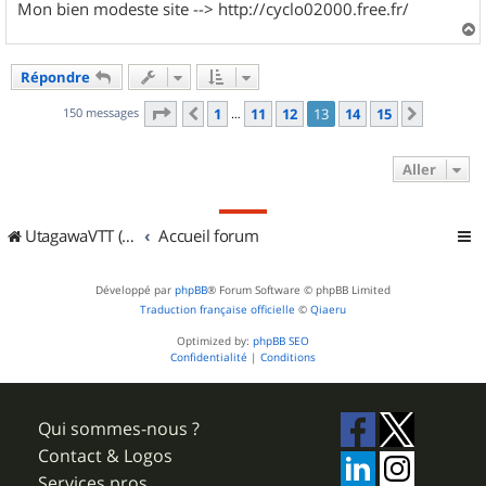
Mon bien modeste site --> http://cyclo02000.free.fr/
a
u
Répondre
t
Page
13
sur
15
150 messages
1
11
12
13
14
15
Précédent
Suivant
…
Aller
UtagawaVTT (Randos VTT et VTTAE avec traces GPS)
Accueil forum
Développé par
phpBB
® Forum Software © phpBB Limited
Traduction française officielle
©
Qiaeru
Optimized by:
phpBB SEO
Confidentialité
|
Conditions
Qui sommes-nous ?
Contact & Logos
Services pros