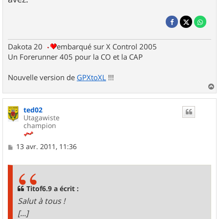
Dakota 20
embarqué sur X Control 2005
Un Forerunner 405 pour la CO et la CAP
Nouvelle version de
GPXtoXL
!!!
a
u
ted02
t
Utagawiste
champion
M
13 avr. 2011, 11:36
e
s
s
a
g
Titof6.9 a écrit :
e
Salut à tous !
[...]