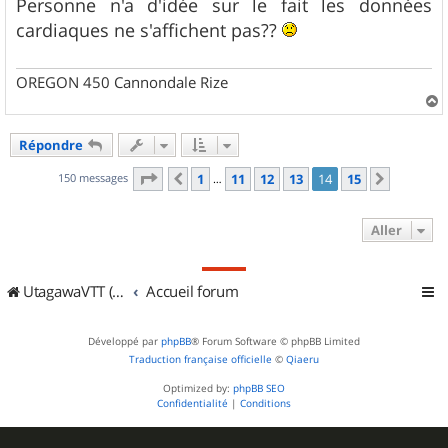
Personne n'a d'idée sur le fait les données
cardiaques ne s'affichent pas??
OREGON 450 Cannondale Rize
a
u
Répondre
t
Page
14
sur
15
150 messages
1
11
12
13
14
15
Précédent
Suivant
…
Aller
UtagawaVTT (Randos VTT et VTTAE avec traces GPS)
Accueil forum
Développé par
phpBB
® Forum Software © phpBB Limited
Traduction française officielle
©
Qiaeru
Optimized by:
phpBB SEO
Confidentialité
|
Conditions