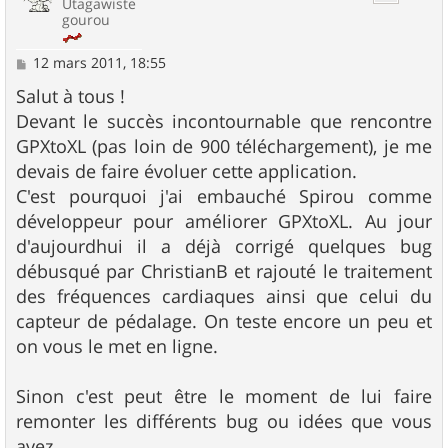
Utagawiste
gourou
M
12 mars 2011, 18:55
e
s
Salut à tous !
s
Devant le succès incontournable que rencontre
a
g
GPXtoXL (pas loin de 900 téléchargement), je me
e
devais de faire évoluer cette application.
C'est pourquoi j'ai embauché Spirou comme
développeur pour améliorer GPXtoXL. Au jour
d'aujourdhui il a déjà corrigé quelques bug
débusqué par ChristianB et rajouté le traitement
des fréquences cardiaques ainsi que celui du
capteur de pédalage. On teste encore un peu et
on vous le met en ligne.
Sinon c'est peut être le moment de lui faire
remonter les différents bug ou idées que vous
avez.