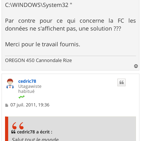
C:\WINDOWS\System32 "
Par contre pour ce qui concerne la FC les
données ne s'affichent pas, une solution ???
Merci pour le travail fournis.
OREGON 450 Cannondale Rize
a
u
cedric78
t
Utagawiste
habitué
M
07 juil. 2011, 19:36
e
s
s
a
g
cedric78 a écrit :
e
Salut tout le monde,