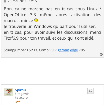
M
25 mai 2011, 23:15
e
s
Bon, ça ne marche pas en tt cas sous Linux /
s
OpenOffice 3.3 même après activation des
a
g
macros. mince
e
Je trouverai un Windows qq part pour l'utiliser.
en tt cas, pour avoir suivi les discussions, merci
Titof6.9 pour ton travail, et ceux qui t'ont aidé.
Stumpjumper FSR XC Comp 99' /
garmin
edge
705
a
u
t
Spirou
Utagawis
te accro