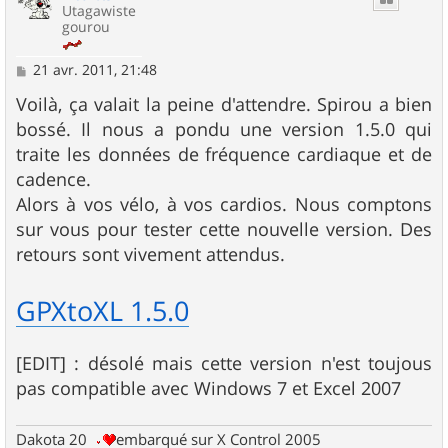
Utagawiste
gourou
M
21 avr. 2011, 21:48
e
s
Voilà, ça valait la peine d'attendre. Spirou a bien
s
bossé. Il nous a pondu une version 1.5.0 qui
a
g
traite les données de fréquence cardiaque et de
e
cadence.
Alors à vos vélo, à vos cardios. Nous comptons
sur vous pour tester cette nouvelle version. Des
retours sont vivement attendus.
GPXtoXL 1.5.0
[EDIT] : désolé mais cette version n'est toujous
pas compatible avec Windows 7 et Excel 2007
Dakota 20
embarqué sur X Control 2005