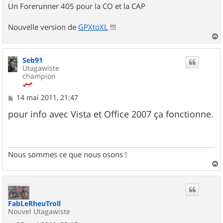
Un Forerunner 405 pour la CO et la CAP
Nouvelle version de
GPXtoXL
!!!
a
u
Seb91
t
Utagawiste
champion
M
14 mai 2011, 21:47
e
s
pour info avec Vista et Office 2007 ça fonctionne.
s
a
g
e
Nous sommes ce que nous osons !
a
u
t
FabLeRheuTroll
Nouvel Utagawiste