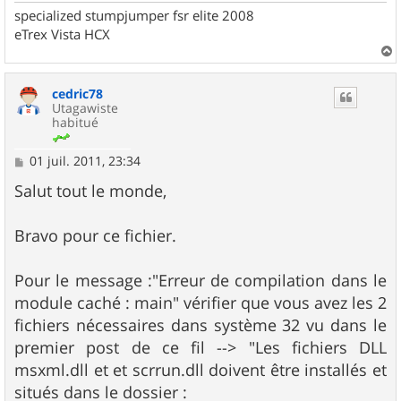
specialized stumpjumper fsr elite 2008
eTrex Vista HCX
a
u
cedric78
t
Utagawiste
habitué
M
01 juil. 2011, 23:34
e
s
Salut tout le monde,
s
a
g
Bravo pour ce fichier.
e
Pour le message :"Erreur de compilation dans le
module caché : main" vérifier que vous avez les 2
fichiers nécessaires dans système 32 vu dans le
premier post de ce fil --> "Les fichiers DLL
msxml.dll et et scrrun.dll doivent être installés et
situés dans le dossier :