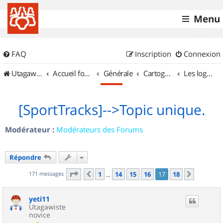
Menu
FAQ
Inscription
Connexion
UtagawaVTT (Randos VTT et VTTAE avec traces GPS)
Accueil forum
Générale
Cartographie et GPS
Les logiciels
[SportTracks]-->Topic unique.
Modérateur :
Modérateurs des Forums
Répondre
Page
17
sur
18
171 messages
1
14
15
16
17
18
Précédent
Suivant
…
yeti11
Utagawiste
novice