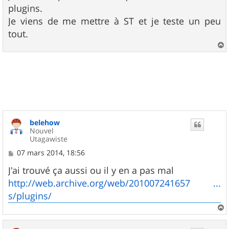
plugins.
Je viens de me mettre à ST et je teste un peu
tout.
a
u
t
belehow
Nouvel
Utagawiste
M
07 mars 2014, 18:56
e
s
J'ai trouvé ça aussi ou il y en a pas mal
s
http://web.archive.org/web/201007241657 ...
a
g
s/plugins/
e
a
u