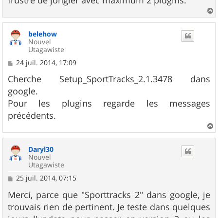
frustré de jongler avec maximum 2 plugins.
a
u
belehow
t
Nouvel
Utagawiste
M
24 juil. 2014, 17:09
e
s
Cherche Setup_SportTracks_2.1.3478 dans
s
google.
a
g
Pour les plugins regarde les messages
e
précédents.
a
u
Daryl30
t
Nouvel
Utagawiste
M
25 juil. 2014, 07:15
e
s
Merci, parce que "Sporttracks 2" dans google, je
s
trouvais rien de pertinent. Je teste dans quelques
a
g