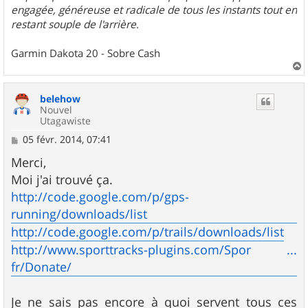
engagée, généreuse et radicale de tous les instants tout en
restant souple de l'arrière
.
Garmin Dakota 20 - Sobre Cash
a
u
belehow
t
Nouvel
Utagawiste
M
05 févr. 2014, 07:41
e
s
Merci,
s
Moi j'ai trouvé ça.
a
g
http://code.google.com/p/gps-
e
running/downloads/list
http://code.google.com/p/trails/downloads/list
http://www.sporttracks-plugins.com/Spor ...
fr/Donate/
Je ne sais pas encore à quoi servent tous ces