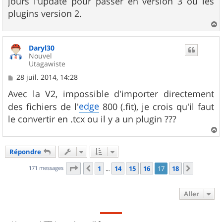
jours l'update pour passer en version 3 ou les
e
plugins version 2.
a
u
Daryl30
t
Nouvel
Utagawiste
M
28 juil. 2014, 14:28
e
s
Avec la V2, impossible d'importer directement
s
edge
des fichiers de l'
800 (.fit), je crois qu'il faut
a
g
le convertir en .tcx ou il y a un plugin ???
e
a
u
Répondre
t
Page
17
sur
18
171 messages
1
14
15
16
17
18
Précédent
Suivant
…
Aller