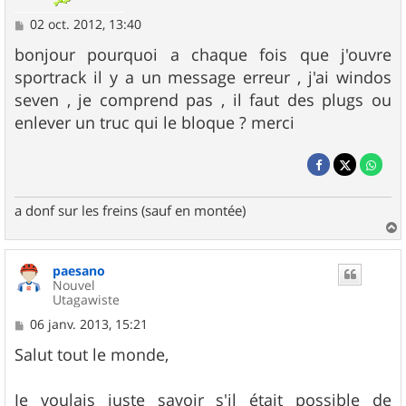
M
02 oct. 2012, 13:40
e
s
bonjour pourquoi a chaque fois que j'ouvre
s
sportrack il y a un message erreur , j'ai windos
a
g
seven , je comprend pas , il faut des plugs ou
e
enlever un truc qui le bloque ? merci
a donf sur les freins (sauf en montée)
a
u
paesano
t
Nouvel
Utagawiste
M
06 janv. 2013, 15:21
e
s
Salut tout le monde,
s
a
g
Je voulais juste savoir s'il était possible de