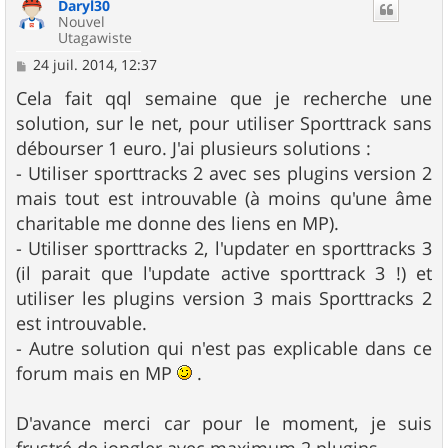
Daryl30
t
Nouvel
Utagawiste
M
24 juil. 2014, 12:37
e
s
Cela fait qql semaine que je recherche une
s
solution, sur le net, pour utiliser Sporttrack sans
a
g
débourser 1 euro. J'ai plusieurs solutions :
e
- Utiliser sporttracks 2 avec ses plugins version 2
mais tout est introuvable (à moins qu'une âme
charitable me donne des liens en MP).
- Utiliser sporttracks 2, l'updater en sporttracks 3
(il parait que l'update active sporttrack 3 !) et
utiliser les plugins version 3 mais Sporttracks 2
est introuvable.
- Autre solution qui n'est pas explicable dans ce
forum mais en MP
.
D'avance merci car pour le moment, je suis