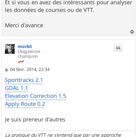
Et si vous en avez des intéressants pour analyser
les données de courses ou de VTT.
Merci d'avance
a
u
morbli
t
Utagawiste
champion
M
04 févr. 2014, 22:34
e
s
Sporttracks 2.1
s
GDAL 1.1
a
g
Elevation Correction 1.5
e
Apply Route 0.2
Je suis preneur d'autres
La pratique du VTT ne s'entend que par une approche