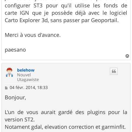
e
configurer ST3 pour qu'il utilise les fonds de
carte IGN que je possède déjà avec le logiciel
Carto Explorer 3d, sans passer par Geoportail.
Merci à vous d'avance.
paesano
a
u
belehow
t
Nouvel
Utagawiste
M
04 févr. 2014, 18:33
e
s
Bonjour,
s
a
g
L'un de vous aurait gardé des plugins pour la
e
version ST2.
Notament gdal, elevation correction et garminfit.