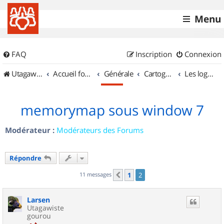
Menu
FAQ
Inscription
Connexion
UtagawaVTT (Randos VTT et VTTAE avec traces GPS)
Accueil forum
Générale
Cartographie et GPS
Les logiciels
memorymap sous window 7
Modérateur :
Modérateurs des Forums
Répondre
11 messages
1
2
Précédent
Larsen
Utagawiste
gourou