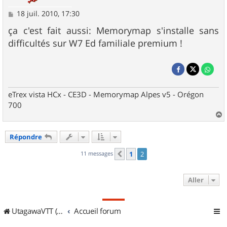
M
18 juil. 2010, 17:30
e
s
ça c'est fait aussi: Memorymap s'installe sans
s
difficultés sur W7 Ed familiale premium !
a
g
e
eTrex vista HCx - CE3D - Memorymap Alpes v5 - Orégon
700
a
u
Répondre
t
11 messages
1
2
Précédent
Aller
UtagawaVTT (Randos VTT et VTTAE avec traces GPS)
Accueil forum