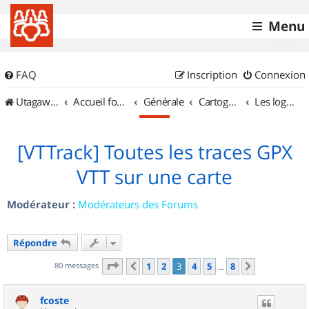
Menu
FAQ
Inscription
Connexion
UtagawaVTT (Randos VTT et VTTAE avec traces GPS)
Accueil forum
Générale
Cartographie et GPS
Les logiciels
[VTTrack] Toutes les traces GPX
VTT sur une carte
Modérateur :
Modérateurs des Forums
Répondre
Page
3
sur
8
80 messages
1
2
3
4
5
8
Précédent
Suivant
…
fcoste