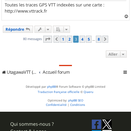
Toutes les traces GPS VTT indexées sur une carte :
http://www.vttrack.fr
a
u
Répondre
t
Page
3
sur
8
80 messages
1
2
3
4
5
8
Précédent
Suivant
…
Aller
UtagawaVTT (Randos VTT et VTTAE avec traces GPS)
Accueil forum
Développé par
phpBB
® Forum Software © phpBB Limited
Traduction française officielle
©
Qiaeru
Optimized by:
phpBB SEO
Confidentialité
|
Conditions
Qui sommes-nous ?