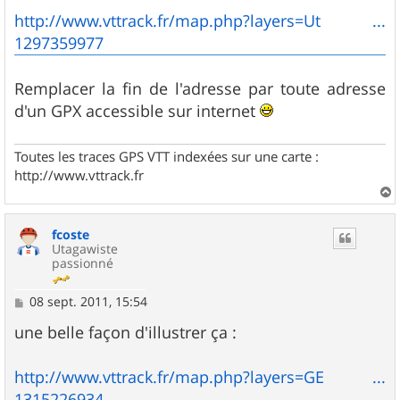
http://www.vttrack.fr/map.php?layers=Ut ...
1297359977
Remplacer la fin de l'adresse par toute adresse
d'un GPX accessible sur internet
Toutes les traces GPS VTT indexées sur une carte :
http://www.vttrack.fr
a
u
fcoste
t
Utagawiste
passionné
M
08 sept. 2011, 15:54
e
s
une belle façon d'illustrer ça :
s
a
g
http://www.vttrack.fr/map.php?layers=GE ...
e
1315226934