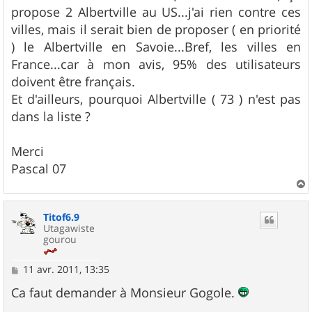
propose 2 Albertville au US...j'ai rien contre ces
villes, mais il serait bien de proposer ( en priorité
) le Albertville en Savoie...Bref, les villes en
France...car à mon avis, 95% des utilisateurs
doivent être français.
Et d'ailleurs, pourquoi Albertville ( 73 ) n'est pas
dans la liste ?
Merci
Pascal 07
a
u
Titof6.9
t
Utagawiste
gourou
M
11 avr. 2011, 13:35
e
s
Ca faut demander à Monsieur Gogole.
s