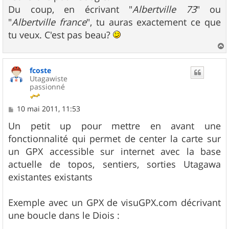
Du coup, en écrivant "
Albertville 73
" ou
"
Albertville france
", tu auras exactement ce que
tu veux. C'est pas beau?
a
u
fcoste
t
Utagawiste
passionné
M
10 mai 2011, 11:53
e
s
Un petit up pour mettre en avant une
s
fonctionnalité qui permet de center la carte sur
a
g
un GPX accessible sur internet avec la base
e
actuelle de topos, sentiers, sorties Utagawa
existantes existants
Exemple avec un GPX de visuGPX.com décrivant
une boucle dans le Diois :