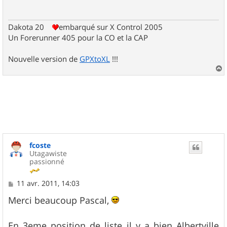
a
g
e
Dakota 20
embarqué sur X Control 2005
Un Forerunner 405 pour la CO et la CAP
Nouvelle version de
GPXtoXL
!!!
a
u
t
fcoste
Utagawiste
passionné
M
11 avr. 2011, 14:03
e
s
Merci beaucoup Pascal,
s
a
g
En 3eme position de liste il y a bien Albertville