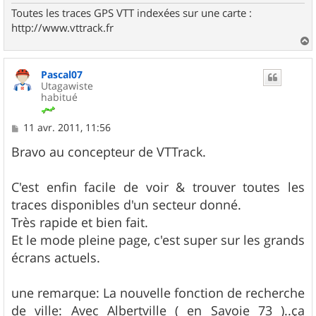
Toutes les traces GPS VTT indexées sur une carte :
http://www.vttrack.fr
a
u
Pascal07
t
Utagawiste
habitué
M
11 avr. 2011, 11:56
e
s
Bravo au concepteur de VTTrack.
s
a
g
C'est enfin facile de voir & trouver toutes les
e
traces disponibles d'un secteur donné.
Très rapide et bien fait.
Et le mode pleine page, c'est super sur les grands
écrans actuels.
une remarque: La nouvelle fonction de recherche
de ville: Avec Albertville ( en Savoie 73 )..ça