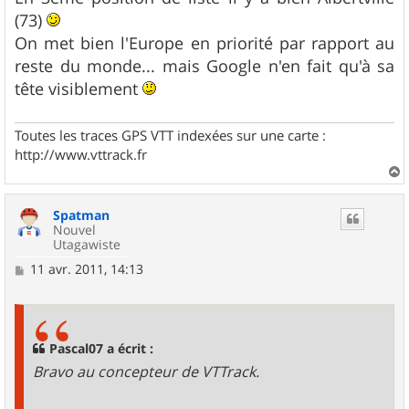
e
(73)
On met bien l'Europe en priorité par rapport au
reste du monde... mais Google n'en fait qu'à sa
tête visiblement
Toutes les traces GPS VTT indexées sur une carte :
http://www.vttrack.fr
a
u
Spatman
t
Nouvel
Utagawiste
M
11 avr. 2011, 14:13
e
s
s
a
g
Pascal07 a écrit :
e
Bravo au concepteur de VTTrack.