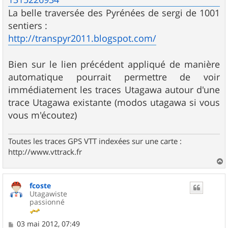
La belle traversée des Pyrénées de sergi de 1001
sentiers :
http://transpyr2011.blogspot.com/
Bien sur le lien précédent appliqué de manière
automatique pourrait permettre de voir
immédiatement les traces Utagawa autour d'une
trace Utagawa existante (modos utagawa si vous
vous m'écoutez)
Toutes les traces GPS VTT indexées sur une carte :
http://www.vttrack.fr
a
u
fcoste
t
Utagawiste
passionné
M
03 mai 2012, 07:49