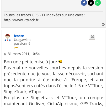
Toutes les traces GPS VTT indexées sur une carte :
http://www.vttrack.fr
a
u
fcoste
t
Utagawiste
passionné
M
31 mars 2011, 10:54
e
s
Bon une petite mise à jour
s
Pas mal de nouvelles couches depuis la version
a
g
précédente que je vous laisse découvrir, sachant
e
que la priorité à été mise à l'Europe, et aux
topos/sentiers cotés dans l'échelle 1-5 de VTTour,
SingleTrack, VTopo...
En plus de Singletrack et VTTour, on compte
maintenant Gulliver, CicloAlpinismo, GPS-Tracks,