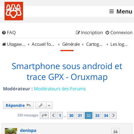
Menu
FAQ
Inscription
Connexion
UtagawaVTT (Randos VTT et VTTAE avec traces GPS)
Accueil forum
Générale
Cartographie et GPS
Les logiciels
Smartphone sous android et
trace GPX - Oruxmap
Modérateur :
Modérateurs des Forums
Répondre
Page
32
sur
34
339 messages
1
30
31
32
33
34
Précédent
Suivant
…
denispa