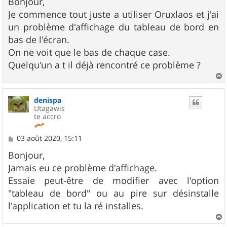
Bonjour,
s
Je commence tout juste a utiliser Oruxlaos et j'ai
a
g
un problème d'affichage du tableau de bord en
e
bas de l'écran.
On ne voit que le bas de chaque case.
Quelqu'un a t il déjà rencontré ce problème ?
a
u
denispa
t
Utagawis
te accro
M
03 août 2020, 15:11
e
s
Bonjour,
s
Jamais eu ce problème d'affichage.
a
g
Essaie peut-être de modifier avec l'option
e
"tableau de bord" ou au pire sur désinstalle
l'application et tu la ré installes.
a