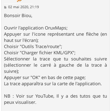
M
02 mai 2020, 21:19
e
s
Bonsoir Biou,
s
a
g
Ouvrir l'application OruxMaps;
e
Appuyer sur l'icone représentant une flèche (en
haut sur l'écran);
Choisir "Outils Trace/route";
Choisir "Charger fichier KML/GPX";
Sélectionner la trace que tu souhaites suivre
(sélectionner le carré à gauche de la trace à
suivre);
Appuyer sur "OK" en bas de cette page;
La trace apparaîtra sur la carte de l'application.
NB : Voir sur YouTube, Il y a des tutos que tu
peux visualiser.