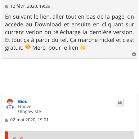
M
12 févr. 2020, 19:29
e
s
En suivant le lien, aller tout en bas de la page, on
s
accède au Download et ensuite en cliquant sur
a
g
current verion on télécharge la dernière version.
e
Et tout ça à partir du tel. Ça marche nickel et c'est
gratuit.
Merci pour le lien
a
u
t
Biou
Nouvel
Utagawiste
M
02 mai 2020, 19:01
e
s
s