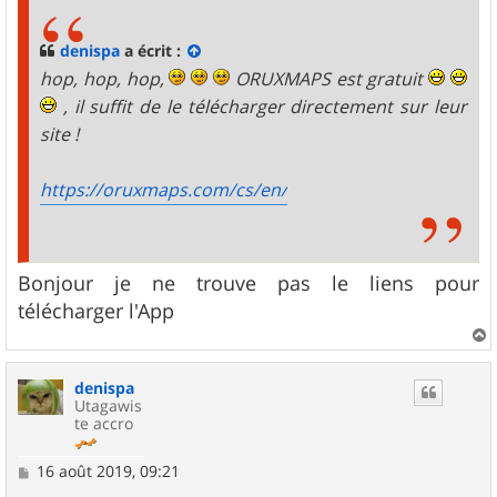
s
a
g
denispa
a écrit :
e
hop, hop, hop,
ORUXMAPS est gratuit
, il suffit de le télécharger directement sur leur
site !
https://oruxmaps.com/cs/en/
Bonjour je ne trouve pas le liens pour
télécharger l'App
a
u
denispa
t
Utagawis
te accro
M
16 août 2019, 09:21
e