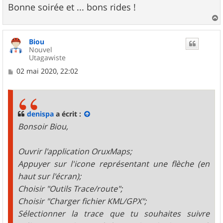
Bonne soirée et ... bons rides !
a
u
Biou
t
Nouvel
Utagawiste
M
02 mai 2020, 22:02
e
s
s
a
g
denispa
a écrit :
e
Bonsoir Biou,
Ouvrir l'application OruxMaps;
Appuyer sur l'icone représentant une flèche (en
haut sur l'écran);
Choisir "Outils Trace/route";
Choisir "Charger fichier KML/GPX";
Sélectionner la trace que tu souhaites suivre