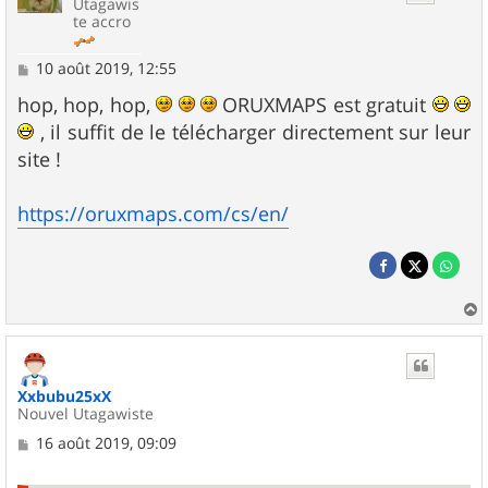
Utagawis
te accro
M
10 août 2019, 12:55
e
s
hop, hop, hop,
ORUXMAPS est gratuit
s
, il suffit de le télécharger directement sur leur
a
g
site !
e
https://oruxmaps.com/cs/en/
a
u
t
Xxbubu25xX
Nouvel Utagawiste
M
16 août 2019, 09:09
e
s