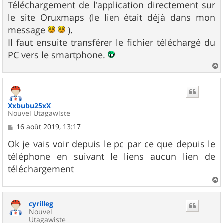
s
Téléchargement de l'application directement sur
s
le site Oruxmaps (le lien était déjà dans mon
a
g
message
).
e
Il faut ensuite transférer le fichier téléchargé du
PC vers le smartphone.
a
u
t
Xxbubu25xX
Nouvel Utagawiste
M
16 août 2019, 13:17
e
s
Ok je vais voir depuis le pc par ce que depuis le
s
téléphone en suivant le liens aucun lien de
a
g
téléchargement
e
a
u
cyrilleg
t
Nouvel
Utagawiste