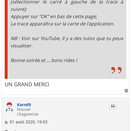
(sélectionner le carré à gauche de la trace à
suivre);
Appuyer sur "OK" en bas de cette page;
La trace apparaîtra sur la carte de l'application.
NB : Voir sur YouTube, Il y a des tutos que tu peux
visualiser.
Bonne soirée et ... bons rides !
UN GRAND MERCI
a
u
Karn69
t
Nouvel
Utagawiste
M
01 août 2020, 19:03
e
s