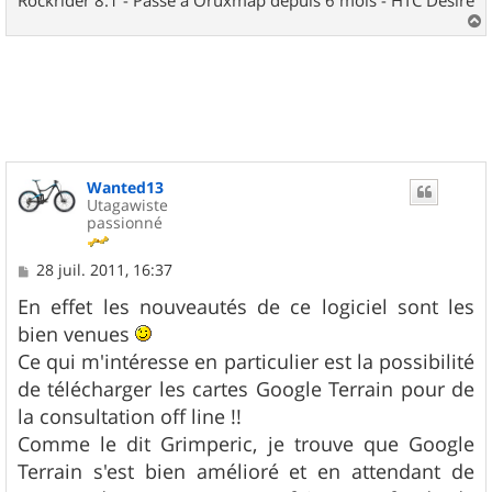
a
u
t
Wanted13
Utagawiste
passionné
M
28 juil. 2011, 16:37
e
s
En effet les nouveautés de ce logiciel sont les
s
bien venues
a
g
Ce qui m'intéresse en particulier est la possibilité
e
de télécharger les cartes Google Terrain pour de
la consultation off line !!
Comme le dit Grimperic, je trouve que Google
Terrain s'est bien amélioré et en attendant de