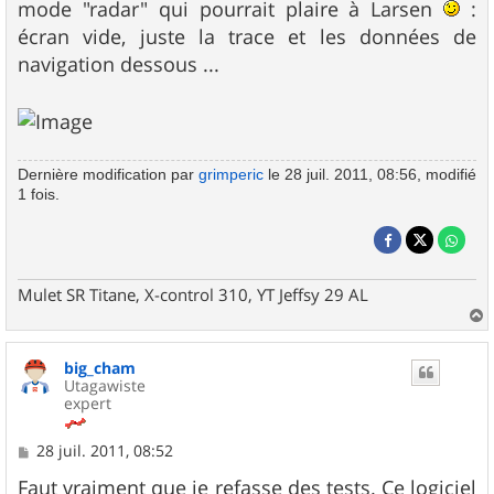
mode "radar" qui pourrait plaire à Larsen
:
écran vide, juste la trace et les données de
navigation dessous ...
Dernière modification par
grimperic
le 28 juil. 2011, 08:56, modifié
1 fois.
Mulet SR Titane, X-control 310, YT Jeffsy 29 AL
a
u
big_cham
t
Utagawiste
expert
M
28 juil. 2011, 08:52
e
s
Faut vraiment que je refasse des tests. Ce logiciel