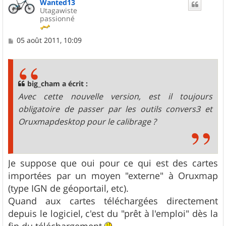
Wanted13
t
Utagawiste
passionné
M
05 août 2011, 10:09
e
s
s
a
g
big_cham a écrit :
e
Avec cette nouvelle version, est il toujours
obligatoire de passer par les outils convers3 et
Oruxmapdesktop pour le calibrage ?
Je suppose que oui pour ce qui est des cartes
importées par un moyen "externe" à Oruxmap
(type IGN de géoportail, etc).
Quand aux cartes téléchargées directement
depuis le logiciel, c'est du "prêt à l'emploi" dès la