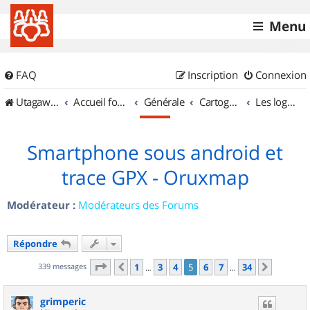
Menu
FAQ
Inscription
Connexion
UtagawaVTT (Randos VTT et VTTAE avec traces GPS)
Accueil forum
Générale
Cartographie et GPS
Les logiciels
Smartphone sous android et
trace GPX - Oruxmap
Modérateur :
Modérateurs des Forums
Répondre
Page
5
sur
34
339 messages
1
3
4
5
6
7
34
Précédent
Suivant
…
…
grimperic