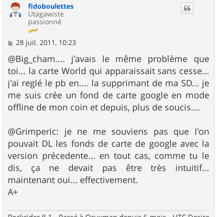
fidoboulettes
t
Utagawiste
passionné
M
28 juil. 2011, 10:23
e
s
@Big_cham.... j'avais le même problème que
s
toi... la carte World qui apparaissait sans cesse...
a
g
j'ai reglé le pb en.... la supprimant de ma SD... je
e
me suis crée un fond de carte google en mode
offline de mon coin et depuis, plus de soucis....
@Grimperic: je ne me souviens pas que l'on
pouvait DL les fonds de carte de google avec la
version précedente... en tout cas, comme tu le
dis, ça ne devait pas être très intuitif...
maintenant oui... effectivement.
A+
Rockrider 8.1 - Passé à Oruxmap depuis 6 mois - HTC Desire