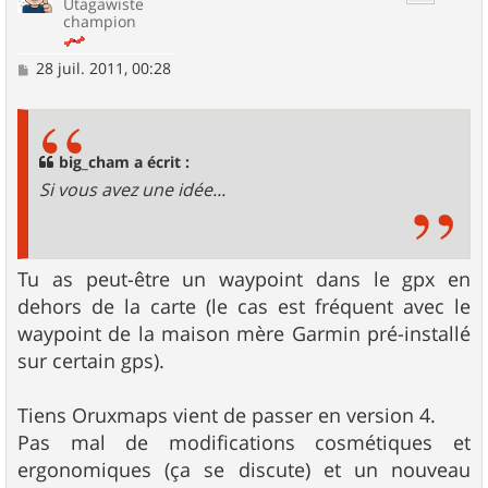
Utagawiste
champion
M
28 juil. 2011, 00:28
e
s
s
a
g
big_cham a écrit :
e
Si vous avez une idée...
Tu as peut-être un waypoint dans le gpx en
dehors de la carte (le cas est fréquent avec le
waypoint de la maison mère Garmin pré-installé
sur certain gps).
Tiens Oruxmaps vient de passer en version 4.
Pas mal de modifications cosmétiques et
ergonomiques (ça se discute) et un nouveau