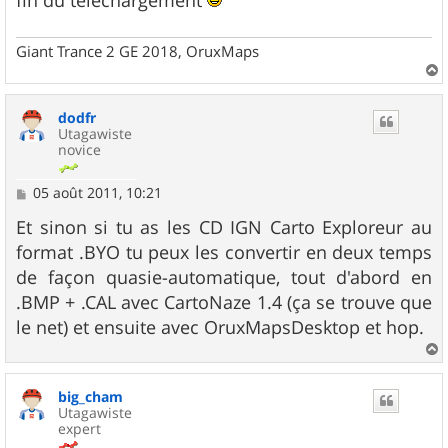
fin du téléchargement
Giant Trance 2 GE 2018, OruxMaps
a
u
dodfr
t
Utagawiste
novice
M
05 août 2011, 10:21
e
s
Et sinon si tu as les CD IGN Carto Exploreur au
s
format .BYO tu peux les convertir en deux temps
a
g
de façon quasie-automatique, tout d'abord en
e
.BMP + .CAL avec CartoNaze 1.4 (ça se trouve que
le net) et ensuite avec OruxMapsDesktop et hop.
a
u
big_cham
t
Utagawiste
expert