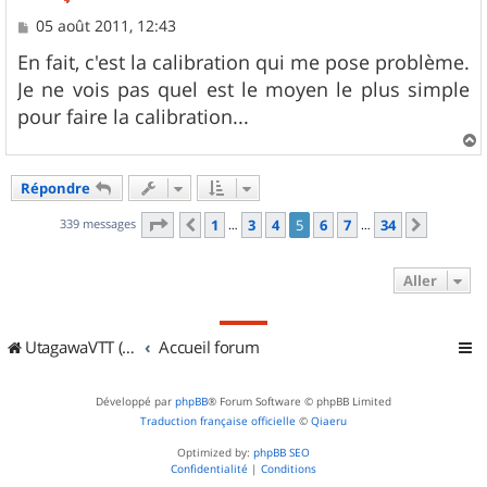
M
05 août 2011, 12:43
e
s
En fait, c'est la calibration qui me pose problème.
s
Je ne vois pas quel est le moyen le plus simple
a
g
pour faire la calibration...
e
a
u
Répondre
t
Page
5
sur
34
339 messages
1
3
4
5
6
7
34
Précédent
Suivant
…
…
Aller
UtagawaVTT (Randos VTT et VTTAE avec traces GPS)
Accueil forum
Développé par
phpBB
® Forum Software © phpBB Limited
Traduction française officielle
©
Qiaeru
Optimized by:
phpBB SEO
Confidentialité
|
Conditions