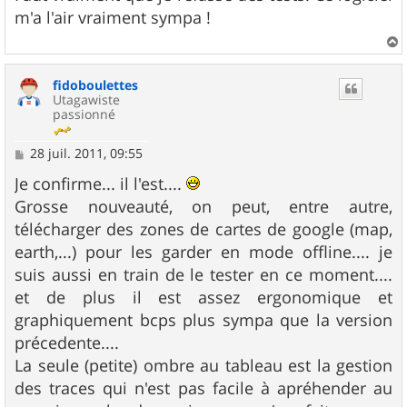
s
m'a l'air vraiment sympa !
a
g
e
a
u
fidoboulettes
t
Utagawiste
passionné
M
28 juil. 2011, 09:55
e
s
Je confirme... il l'est....
s
Grosse nouveauté, on peut, entre autre,
a
g
télécharger des zones de cartes de google (map,
e
earth,...) pour les garder en mode offline.... je
suis aussi en train de le tester en ce moment....
et de plus il est assez ergonomique et
graphiquement bcps plus sympa que la version
précedente....
La seule (petite) ombre au tableau est la gestion
des traces qui n'est pas facile à apréhender au