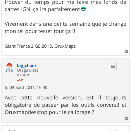
trouver du temps pour me faire mes fonds de
cartes IGN, ça ira parfaitement
Vivement dans une petite semaine que je change
mon tél pour tester tout ça !!
Giant Trance 2 GE 2018, OruxMaps
a
u
big_cham
t
Utagawiste
expert
M
04 août 2011, 16:40
e
s
Avec cette nouvelle version, est il toujours
s
obligatoire de passer par les outils convers3 et
a
g
Oruxmapdesktop pour le calibrage ?
e
a
u