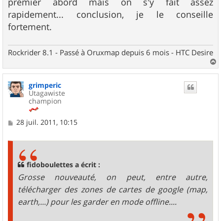
premier abord mais on s'y fait assez
rapidement... conclusion, je le conseille
fortement.
Rockrider 8.1 - Passé à Oruxmap depuis 6 mois - HTC Desire
a
u
grimperic
t
Utagawiste
champion
M
28 juil. 2011, 10:15
e
s
s
a
g
fidoboulettes a écrit :
e
Grosse nouveauté, on peut, entre autre,
télécharger des zones de cartes de google (map,
earth,...) pour les garder en mode offline....