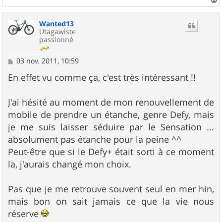
a
u
Wanted13
t
Utagawiste
passionné
M
03 nov. 2011, 10:59
e
s
En effet vu comme ça, c'est très intéressant !!
s
a
g
J'ai hésité au moment de mon renouvellement de
e
mobile de prendre un étanche, genre Defy, mais
je me suis laisser séduire par le Sensation ...
absolument pas étanche pour la peine ^^
Peut-être que si le Defy+ était sorti à ce moment
la, j'aurais changé mon choix.
Pas que je me retrouve souvent seul en mer hin,
mais bon on sait jamais ce que la vie nous
réserve