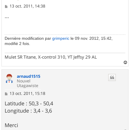
M
13 oct. 2011, 14:38
e
s
...
s
a
g
e
Dernière modification par
grimperic
le 09 nov. 2012, 15:42,
modifié 2 fois.
Mulet SR Titane, X-control 310, YT Jeffsy 29 AL
a
u
arnaud1515
t
Nouvel
Utagawiste
M
13 oct. 2011, 15:18
e
s
Latitude : 50,3 - 50,4
s
Longitude : 3,4 - 3,6
a
g
e
Merci