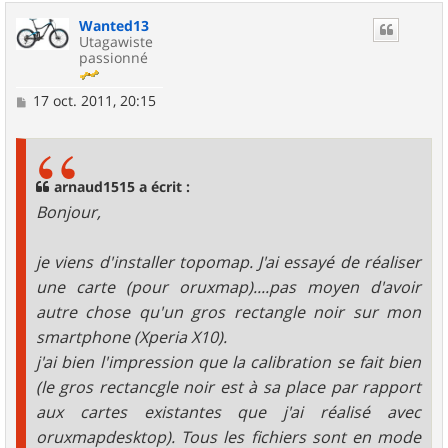
u
Wanted13
t
Utagawiste
passionné
M
17 oct. 2011, 20:15
e
s
s
a
g
arnaud1515 a écrit :
e
Bonjour,
je viens d'installer topomap. J'ai essayé de réaliser
une carte (pour oruxmap)....pas moyen d'avoir
autre chose qu'un gros rectangle noir sur mon
smartphone (Xperia X10).
j'ai bien l'impression que la calibration se fait bien
(le gros rectancgle noir est à sa place par rapport
aux cartes existantes que j'ai réalisé avec
oruxmapdesktop). Tous les fichiers sont en mode