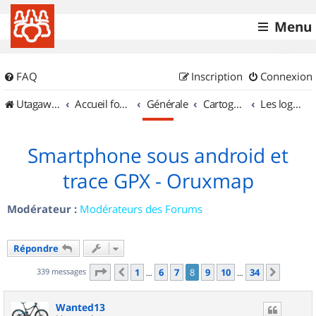
Menu
FAQ
Inscription
Connexion
UtagawaVTT (Randos VTT et VTTAE avec traces GPS)
Accueil forum
Générale
Cartographie et GPS
Les logiciels
Smartphone sous android et
trace GPX - Oruxmap
Modérateur :
Modérateurs des Forums
Répondre
Page
8
sur
34
339 messages
1
6
7
8
9
10
34
Précédent
Suivan
…
…
Wanted13