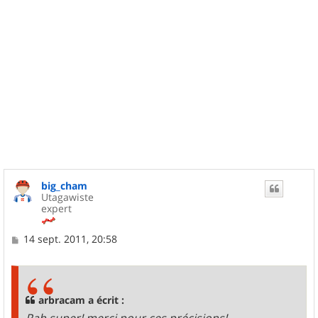
big_cham
Utagawiste
expert
M
14 sept. 2011, 20:58
e
s
s
a
g
arbracam a écrit :
e
Rah super! merci pour ces précisions!