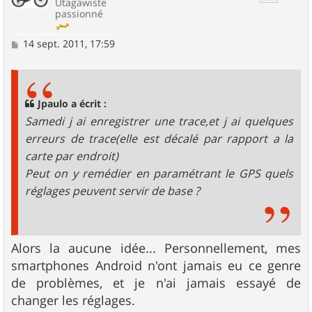
Utagawiste
passionné
M
14 sept. 2011, 17:59
e
s
s
a
g
Jpaulo a écrit :
e
Samedi j ai enregistrer une trace,et j ai quelques
erreurs de trace(elle est décalé par rapport a la
carte par endroit)
Peut on y remédier en paramétrant le GPS quels
réglages peuvent servir de base ?
Alors la aucune idée... Personnellement, mes
smartphones Android n'ont jamais eu ce genre
de problèmes, et je n'ai jamais essayé de
changer les réglages.