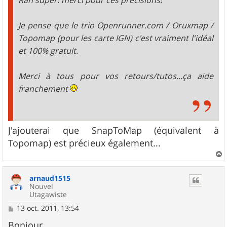
Je pense que le trio Openrunner.com / Oruxmap /
Topomap (pour les carte IGN) c'est vraiment l'idéal
et 100% gratuit.
Merci à tous pour vos retours/tutos...ça aide
franchement
J'ajouterai que SnapToMap (équivalent à
Topomap) est précieux également...
a
u
arnaud1515
t
Nouvel
Utagawiste
M
13 oct. 2011, 13:54
e
s
Bonjour,