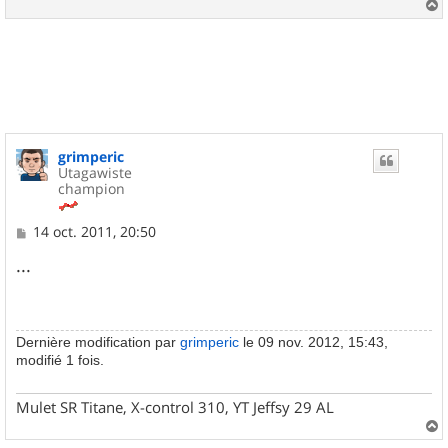
a
u
t
grimperic
Utagawiste
champion
M
14 oct. 2011, 20:50
e
s
...
s
a
g
e
Dernière modification par
grimperic
le 09 nov. 2012, 15:43,
modifié 1 fois.
Mulet SR Titane, X-control 310, YT Jeffsy 29 AL
a