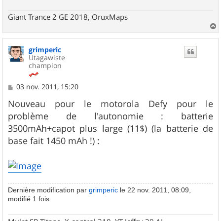
Giant Trance 2 GE 2018, OruxMaps
a
u
grimperic
t
Utagawiste
champion
M
03 nov. 2011, 15:20
e
s
Nouveau pour le motorola Defy pour le
s
problème de l'autonomie : batterie
a
g
3500mAh+capot plus large (11$) (la batterie de
e
base fait 1450 mAh !) :
Dernière modification par
grimperic
le 22 nov. 2011, 08:09,
modifié 1 fois.