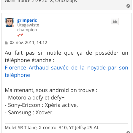
Giant Trance 2 GE 2018, OruxMaps
a
u
grimperic
t
Utagawiste
champion
M
02 nov. 2011, 14:12
e
s
Au fait pas si inutile que ça de posséder un
s
téléphone étanche :
a
g
Florence Arthaud sauvée de la noyade par son
e
téléphone
Maintenant, sous android on trouve :
- Motorola defy et defy+,
- Sony-Ericson : Xpéria active,
- Samsung : Xcover.
Mulet SR Titane, X-control 310, YT Jeffsy 29 AL