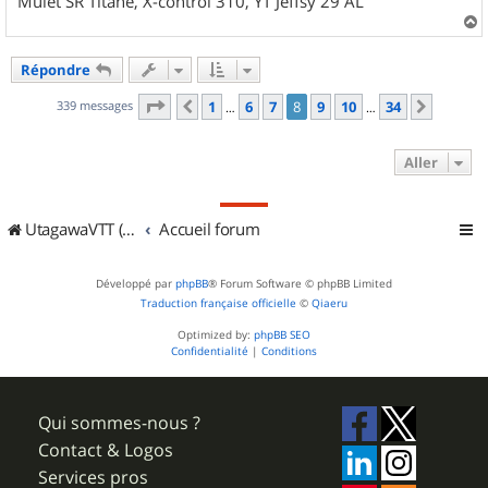
Mulet SR Titane, X-control 310, YT Jeffsy 29 AL
a
u
Répondre
t
Page
8
sur
34
339 messages
1
6
7
8
9
10
34
Précédent
Suivan
…
…
Aller
UtagawaVTT (Randos VTT et VTTAE avec traces GPS)
Accueil forum
Développé par
phpBB
® Forum Software © phpBB Limited
Traduction française officielle
©
Qiaeru
Optimized by:
phpBB SEO
Confidentialité
|
Conditions
Qui sommes-nous ?
Contact & Logos
Services pros