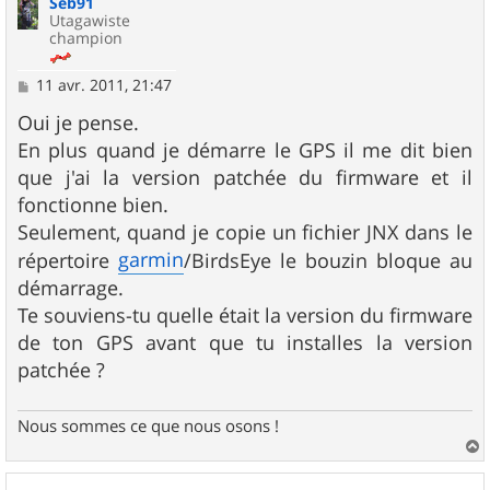
Seb91
t
Utagawiste
champion
M
11 avr. 2011, 21:47
e
s
Oui je pense.
s
En plus quand je démarre le GPS il me dit bien
a
g
que j'ai la version patchée du firmware et il
e
fonctionne bien.
Seulement, quand je copie un fichier JNX dans le
garmin
répertoire
/BirdsEye le bouzin bloque au
démarrage.
Te souviens-tu quelle était la version du firmware
de ton GPS avant que tu installes la version
patchée ?
Nous sommes ce que nous osons !
a
u