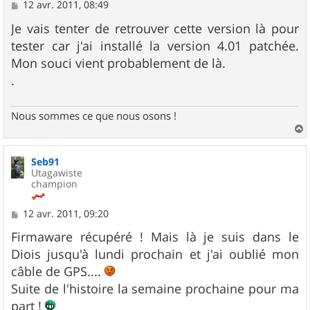
M
12 avr. 2011, 08:49
e
s
Je vais tenter de retrouver cette version là pour
s
tester car j'ai installé la version 4.01 patchée.
a
g
Mon souci vient probablement de là.
e
.
Nous sommes ce que nous osons !
a
u
Seb91
t
Utagawiste
champion
M
12 avr. 2011, 09:20
e
s
Firmaware récupéré ! Mais là je suis dans le
s
Diois jusqu'à lundi prochain et j'ai oublié mon
a
g
câble de GPS....
e
Suite de l'histoire la semaine prochaine pour ma
part !