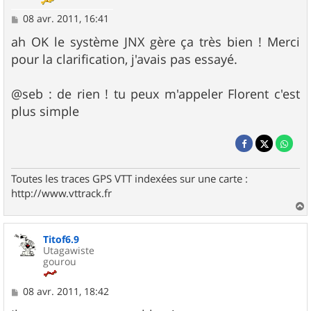
M
08 avr. 2011, 16:41
e
s
ah OK le système JNX gère ça très bien ! Merci
s
pour la clarification, j'avais pas essayé.
a
g
e
@seb : de rien ! tu peux m'appeler Florent c'est
plus simple
Toutes les traces GPS VTT indexées sur une carte :
http://www.vttrack.fr
a
u
Titof6.9
t
Utagawiste
gourou
M
08 avr. 2011, 18:42
e