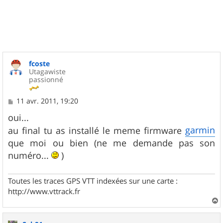
u
t
fcoste
Utagawiste
passionné
M
11 avr. 2011, 19:20
e
s
oui...
s
garmin
au final tu as installé le meme firmware
a
g
que moi ou bien (ne me demande pas son
e
numéro...
)
Toutes les traces GPS VTT indexées sur une carte :
http://www.vttrack.fr
a
u