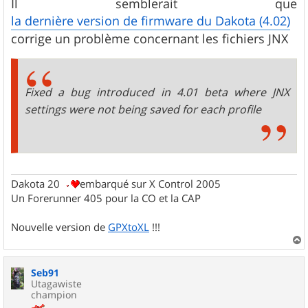
s
Il semblerait que
s
la dernière version de firmware du Dakota (4.02)
a
g
corrige un problème concernant les fichiers JNX
e
Fixed a bug introduced in 4.01 beta where JNX
settings were not being saved for each profile
Dakota 20
embarqué sur X Control 2005
Un Forerunner 405 pour la CO et la CAP
Nouvelle version de
GPXtoXL
!!!
a
u
Seb91
t
Utagawiste
champion