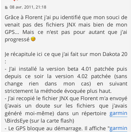
M
08 avr. 2011, 21:18
e
s
Grâce à Florent j'ai pu identifié que mon souci de
s
venait pas des fichiers JNX mais bien de mon
a
g
GPS... Mais ce n'est pas pour autant que j'ai
e
progressé
Je récapitule ici ce que j'ai fait sur mon Dakota 20
:
- J'ai installé la version beta 4.01 patchée puis
depuis ce soir la version 4.02 patchée (sans
change rien dans mon cas) en suivant
strictement la méthode évoquée plus haut.
- J'ai recopié le fichier JNX que Florent m'a envoyé
(j'avais un doute sur les fichiers que j'avais
garmin
généré moi-même) dans un répertoire
\BirdsEye (sur la carte flash)
garmin
- Le GPS bloque au démarrage. Il affiche "