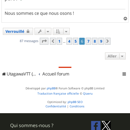
Nous sommes ce que nous osons !
a
u
Verrouillé
t
Page
6
sur
9
87 messages
1
4
5
6
7
8
9
Précédent
Suivant
…
Aller
UtagawaVTT (Randos VTT et VTTAE avec traces GPS)
Accueil forum
Développé par
phpBB
® Forum Software © phpBB Limited
Traduction française officielle
©
Qiaeru
Optimized by:
phpBB SEO
Confidentialité
|
Conditions
Qui sommes-nous ?