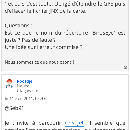
" et puis c'est tout... Obligé d'éteindre le GPS puis
d'effacer le fichier JNX de la carte.
Questions :
Est ce que le nom du répertoire "BirdsEye" est
juste ? Pas de faute ?
Une idée sur l'erreur commise ?
Nous sommes ce que nous osons !
a
u
Rootdje
t
Nouvel
Utagawiste
M
11 avr. 2011, 08:39
e
s
@Seb91
s
a
g
ce sujet
Je t'invite à parcourir
, il semble que
e