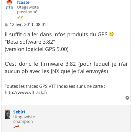
fcoste
t
Utagawiste
passionné
M
12 avr. 2011, 08:01
e
s
il suffit d'aller dans infos produits du GPS
s
"Beta Software 3.82"
a
g
(version logiciel GPS 5.00)
e
C'est donc le firmware 3.82 (pour lequel je n'ai
aucun pb avec les JNX que je t'ai envoyés)
Toutes les traces GPS VTT indexées sur une carte :
http://www.vttrack.fr
a
u
Seb91
t
Utagawiste
champion