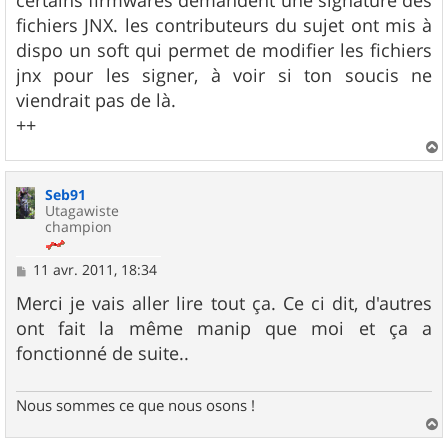
certains firmwares demandent une signature des
fichiers JNX. les contributeurs du sujet ont mis à
dispo un soft qui permet de modifier les fichiers
jnx pour les signer, à voir si ton soucis ne
viendrait pas de là.
++
a
u
Seb91
t
Utagawiste
champion
M
11 avr. 2011, 18:34
e
s
Merci je vais aller lire tout ça. Ce ci dit, d'autres
s
ont fait la même manip que moi et ça a
a
g
fonctionné de suite..
e
Nous sommes ce que nous osons !
a