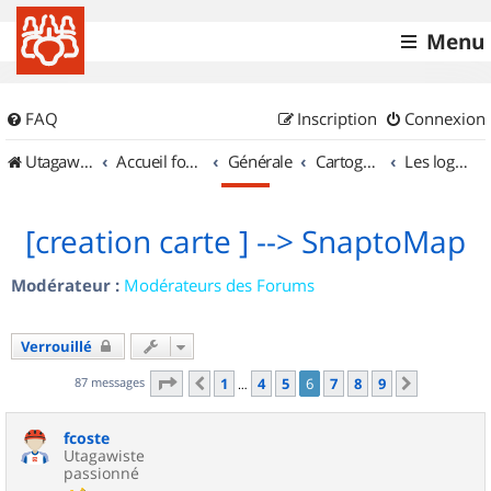
Menu
FAQ
Inscription
Connexion
UtagawaVTT (Randos VTT et VTTAE avec traces GPS)
Accueil forum
Générale
Cartographie et GPS
Les logiciels
[creation carte ] --> SnaptoMap
Modérateur :
Modérateurs des Forums
Verrouillé
Page
6
sur
9
87 messages
1
4
5
6
7
8
9
Précédent
Suivant
…
fcoste
Utagawiste
passionné