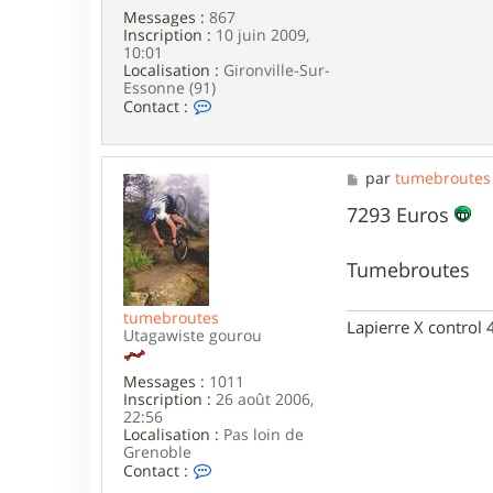
t
Messages :
867
e
Inscription :
10 juin 2009,
10:01
Localisation :
Gironville-Sur-
Essonne (91)
C
Contact :
o
n
t
a
M
par
tumebroutes
c
e
t
s
7293 Euros
e
s
r
a
S
g
Tumebroutes
e
e
b
9
tumebroutes
Lapierre X control
1
Utagawiste gourou
Messages :
1011
Inscription :
26 août 2006,
22:56
Localisation :
Pas loin de
Grenoble
C
Contact :
o