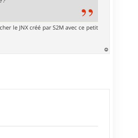
e ?
cher le JNX créé par S2M avec ce petit
H
a
u
t