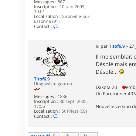
Messages :
867
Inscription :
10 juin 2009,
10:01
Localisation :
Gironville-Sur-
Essonne (91)
C
Contact :
o
n
t
a
M
par
Titof6.9
»
27 
c
e
t
s
Il me semblait 
e
s
Désolé mais ent
r
a
S
g
Désolé...
e
e
Titof6.9
b
Utagawiste gourou
9
Dakota 20
emba
1
Un Forerunner 405 
Messages :
1836
Inscription :
30 sept. 2005,
Nouvelle version 
17:56
Localisation :
St Priest (69)
C
Contact :
o
n
t
a