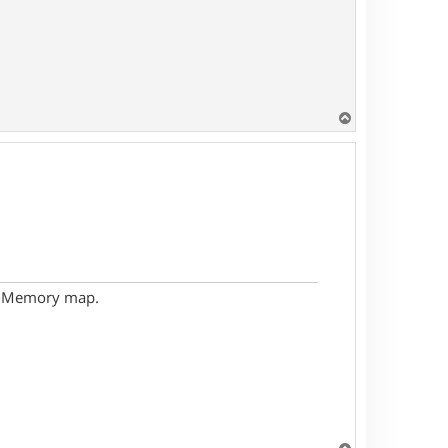
H
a
u
t
- Memory map.