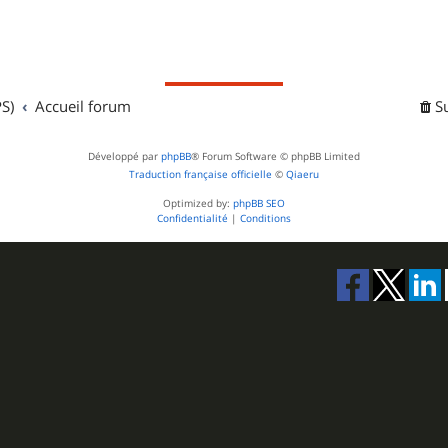
S)
Accueil forum
S
Développé par
phpBB
® Forum Software © phpBB Limited
Traduction française officielle
©
Qiaeru
Optimized by:
phpBB SEO
Confidentialité
|
Conditions