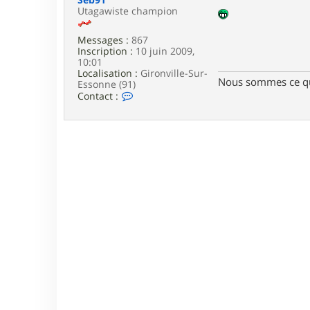
e
Utagawiste champion
Messages :
867
Inscription :
10 juin 2009,
10:01
Localisation :
Gironville-Sur-
Nous sommes ce qu
Essonne (91)
C
Contact :
o
n
t
a
c
t
e
r
S
e
b
9
1