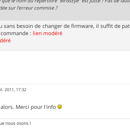
e que le nom du répertoire "BirdsEye" est juste ? Pas de faut
dée sur l'erreur commise ?
 sans besoin de changer de firmware, il suffit de pat
de commande :
lien modéré
odéré
il. 2011, 17:32
a alors. Merci pour l'info
e nous osons !