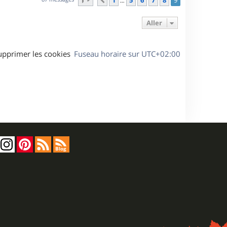
1
5
6
7
8
9
Précédent
…
t
Aller
upprimer les cookies
Fuseau horaire sur
UTC+02:00