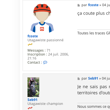
M
par
fcoste
»
04 ju
e
s
ça coute plus c
s
a
g
e
Toutes les traces G
fcoste
Utagawiste passionné
Messages :
71
Inscription :
24 juil. 2006,
21:16
C
Contact :
o
n
t
a
M
par
Seb91
»
04 ju
c
e
t
s
Je ne sais pas 
e
s
territoires d'out
r
a
f
g
Seb91
c
e
Utagawiste champion
o
Nous sommes ce qu
s