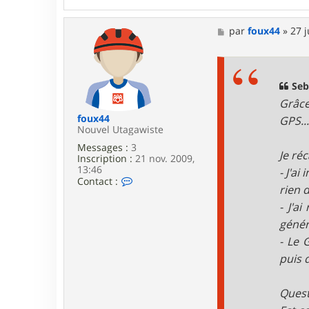
n
t
a
M
par
foux44
»
27 j
c
e
t
s
e
s
r
a
t
g
Seb
u
e
Grâce
m
e
foux44
GPS..
b
Nouvel Utagawiste
r
Messages :
3
o
Je réc
Inscription :
21 nov. 2009,
u
13:46
- J'a
t
C
Contact :
e
rien 
o
s
n
- J'a
t
génér
a
c
- Le 
t
e
puis d
r
f
o
Quest
u