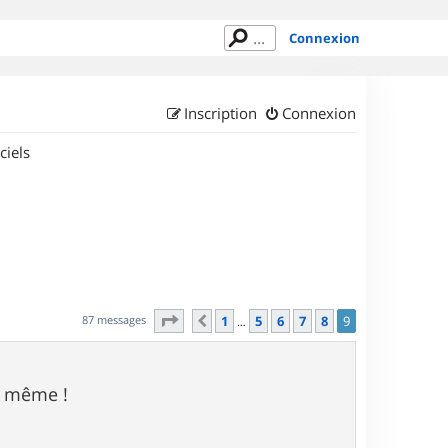
Connexion
Inscription
Connexion
ciels
Page
9
sur
9
87 messages
1
5
6
7
8
9
Précédent
…
de même !