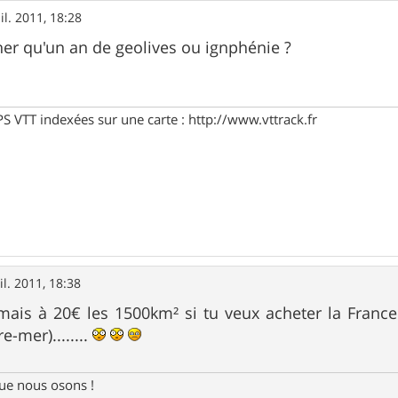
il. 2011, 18:28
her qu'un an de geolives ou ignphénie ?
PS VTT indexées sur une carte : http://www.vttrack.fr
il. 2011, 18:38
mais à 20€ les 1500km² si tu veux acheter la Franc
re-mer)........
e nous osons !