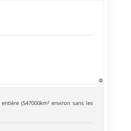
H
a
u
t
e entière (547000km² environ sans les