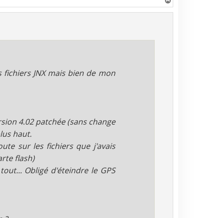
H
a
u
t
s fichiers JNX mais bien de mon
version 4.02 patchée (sans change
lus haut.
oute sur les fichiers que j'avais
rte flash)
tout... Obligé d'éteindre le GPS