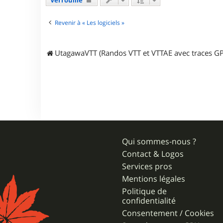
Verrouillé
c
t
e
Revenir à « Les logiciels »
r
T
i
UtagawaVTT (Randos VTT et VTTAE avec traces GP
t
o
f
6
.
9
Qui sommes-nous ?
Contact & Logos
Services pros
Mentions légales
Politique de
confidentialité
Consentement / Cookies