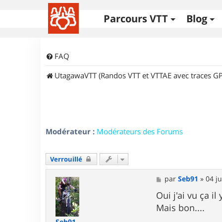
Parcours VTT
Blog
FAQ
UtagawaVTT (Randos VTT et VTTAE avec traces GP
Modérateur :
Modérateurs des Forums
Verrouillé
M
par
Seb91
»
04 ju
e
s
Oui j'ai vu ça 
s
Mais bon....
a
g
Seb91