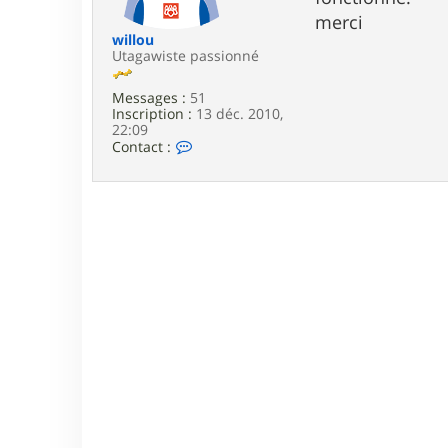
e
merci
willou
Utagawiste passionné
Messages :
51
Inscription :
13 déc. 2010,
22:09
C
Contact :
o
n
t
a
c
t
e
r
w
i
l
l
o
u