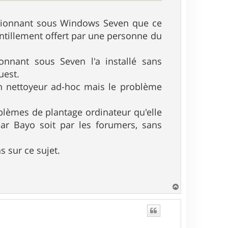
nctionnant sous Windows Seven que ce
gentillement offert par une personne du
onnant sous Seven l'a installé sans
uest.
 un nettoyeur ad-hoc mais le problème
oblèmes de plantage ordinateur qu'elle
 par Bayo soit par les forumers, sans
 sur ce sujet.
H
a
u
t