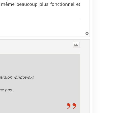
nd même beaucoup plus fonctionnel et
H
a
u
t
version windows7).
ne pas .