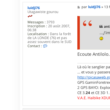
M
par
luidji76
»
13 
luidji76
e
Utagawiste gourou
s
s
Messages :
3793
a
Inscription :
20 août 2007,
g
anti
06:38
e
....J
Localisation :
Dans la forêt
de LA LONDE (76) et pas
assez souvent dans le SUD
C
Contact :
o
n
Ecoute Antilolo.
t
a
c
Là où le sanglier pas
t
... et vous y passere
e
r
http://picasaweb.g
l
GPS GaminForetrex2
u
2 GPS BAYO: Explor
i
CE 3.
24
et CE 3D 1
d
j
V.A.E. Haibike XD
i
7
6