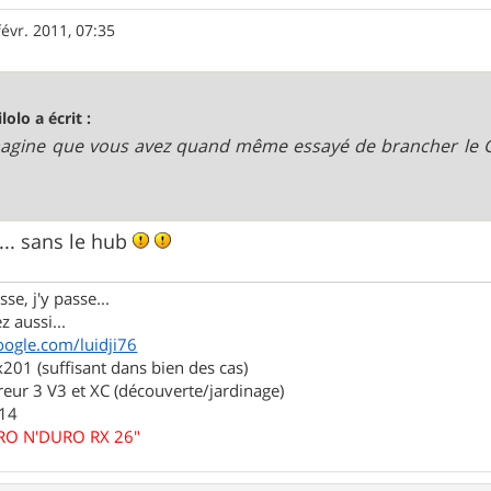
févr. 2011, 07:35
lolo a écrit :
'imagine que vous avez quand même essayé de brancher le G
... sans le hub
se, j'y passe...
z aussi...
oogle.com/luidji76
01 (suffisant dans bien des cas)
eur 3 V3 et XC (découverte/jardinage)
.14
URO N'DURO RX 26"