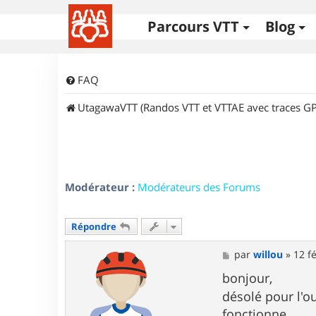
Parcours VTT
Blog
FAQ
UtagawaVTT (Randos VTT et VTTAE avec traces GP
Modérateur :
Modérateurs des Forums
Répondre
M
par
willou
»
12 f
e
s
bonjour,
s
désolé pour l'o
a
g
fonctionne.