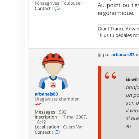
Fonsegrives (Toulouse)
Au point ou t'
C
Contact :
ergonomique.
o
n
t
a
Giant Trance Adva
c
"Plus tu pédales mo
t
e
r
a
M
par
arbanais83
n
e
t
s
i
s
l
a
o
g
will
l
e
bonjo
o
arbanais83
un po
Utagawiste champion
son p
il ve
Messages :
502
Inscription :
17 mai 2007,
si qu
16:12
A+
Localisation :
Cuers Var
C
Contact :
o