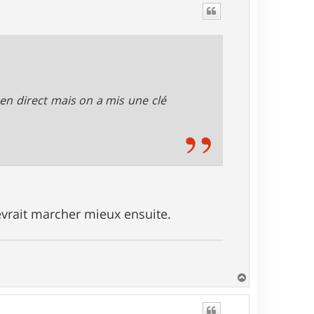
t
 en direct mais on a mis une clé
devrait marcher mieux ensuite.
H
a
u
t