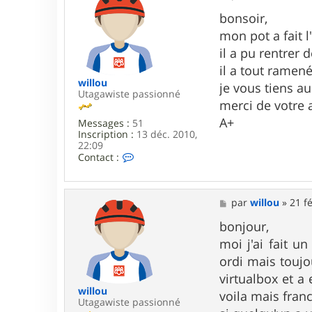
e
o
s
bonsoir,
l
s
o
mon pot a fait l
a
g
il a pu rentrer 
e
il a tout ramené
willou
je vous tiens au
Utagawiste passionné
merci de votre 
A+
Messages :
51
Inscription :
13 déc. 2010,
22:09
C
Contact :
o
n
t
a
M
par
willou
»
21 f
c
e
t
s
bonjour,
e
s
moi j'ai fait u
r
a
w
g
ordi mais toujou
i
e
virtualbox et a
l
l
willou
voila mais fran
o
Utagawiste passionné
u