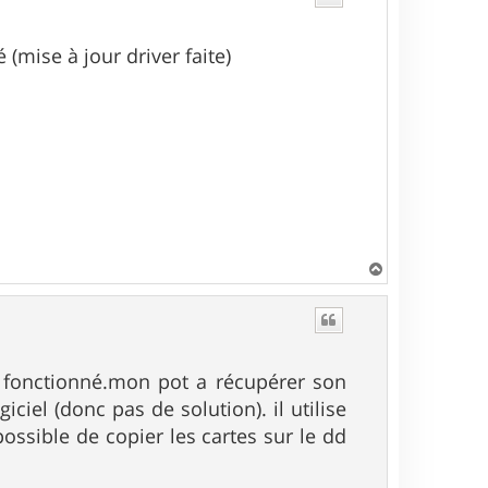
 (mise à jour driver faite)
H
a
u
t
 a fonctionné.mon pot a récupérer son
iciel (donc pas de solution). il utilise
ossible de copier les cartes sur le dd