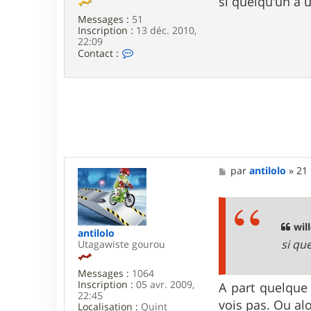
si quelqu'un a 
Messages :
51
Inscription :
13 déc. 2010,
22:09
C
Contact :
o
n
t
a
c
t
e
r
w
i
M
par
antilolo
»
21 
l
e
l
s
o
s
u
a
g
will
antilolo
e
si qu
Utagawiste gourou
Messages :
1064
Inscription :
05 avr. 2009,
A part quelque 
22:45
vois pas. Ou alo
Localisation :
Quint