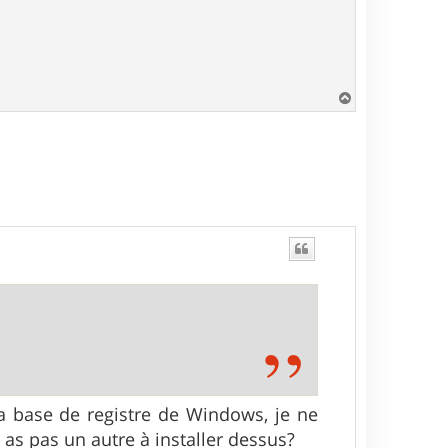
H
a
u
t
la base de registre de Windows, je ne
 as pas un autre à installer dessus?