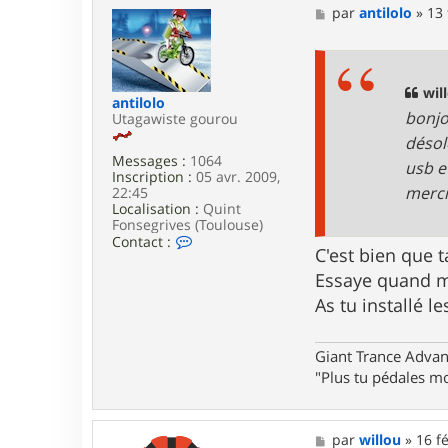
M
par
antilolo
»
13 
e
s
s
a
g
will
antilolo
e
bonjo
Utagawiste gourou
désol
Messages :
1064
usb e
Inscription :
05 avr. 2009,
merc
22:45
Localisation :
Quint
Fonsegrives (Toulouse)
C
Contact :
C'est bien que t
o
n
Essaye quand mê
t
As tu installé l
a
c
t
e
Giant Trance Adva
r
"Plus tu pédales mo
a
n
t
i
M
par
willou
»
16 f
l