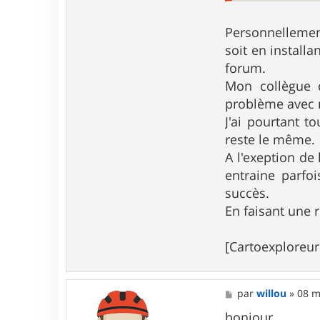
n
t
a
Personnellemen
c
soit en install
t
e
forum.
r
Mon collègue q
a
r
problème avec m
b
a
J'ai pourtant t
n
reste le même.
a
i
A l'exeption de
s
entraine parfoi
8
3
succès.
En faisant une 
[Cartoexploreur
M
par
willou
»
08 m
e
s
bonjour,