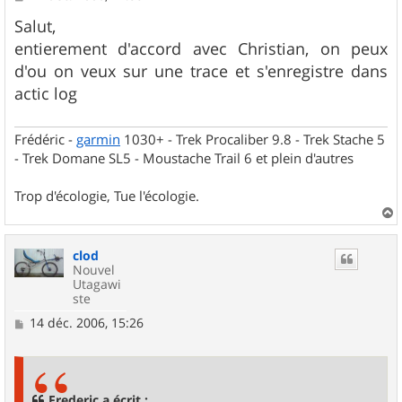
e
s
Salut,
s
entierement d'accord avec Christian, on peux
a
g
d'ou on veux sur une trace et s'enregistre dans
e
actic log
Frédéric -
garmin
1030+ - Trek Procaliber 9.8 - Trek Stache 5
- Trek Domane SL5 - Moustache Trail 6 et plein d'autres
Trop d'écologie, Tue l'écologie.
a
u
clod
t
Nouvel
Utagawi
ste
M
14 déc. 2006, 15:26
e
s
s
a
g
Frederic a écrit :