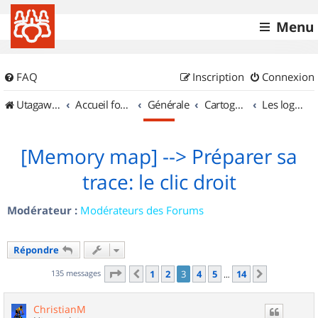
Menu
FAQ
Inscription
Connexion
UtagawaVTT (Randos VTT et VTTAE avec traces GPS)
Accueil forum
Générale
Cartographie et GPS
Les logiciels
[Memory map] --> Préparer sa
trace: le clic droit
Modérateur :
Modérateurs des Forums
Répondre
Page
3
sur
14
135 messages
1
2
3
4
5
14
Précédent
Suivant
…
ChristianM