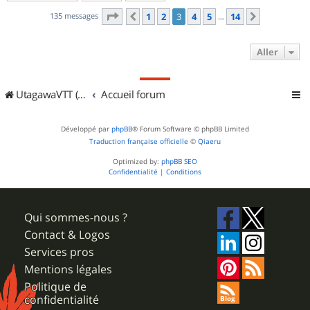
Page
3
sur
14
135 messages
1
2
3
4
5
14
Précédent
Suivant
…
Aller
UtagawaVTT (Randos VTT et VTTAE avec traces GPS)
Accueil forum
Développé par
phpBB
® Forum Software © phpBB Limited
Traduction française officielle
©
Qiaeru
Optimized by:
phpBB SEO
Confidentialité
|
Conditions
Qui sommes-nous ?
Contact & Logos
Services pros
Mentions légales
Politique de
confidentialité