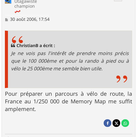
Utagawiste
champion
M
30 août 2006, 17:54
e
s
s
a
g
ChristianB a écrit :
e
Je ne vois pas l'intérêt de prendre moins précis
que le 100 000ème et pour la rando à pied ou à
vélo le 25 000ème me semble bien utile.
Pour préparer un parcours à vélo de route, la
France au 1/250 000 de Memory Map me suffit
amplement.