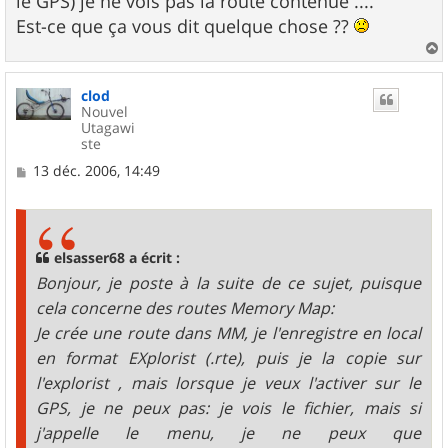
le GPS) je ne vois pas la route contenue ....
Est-ce que ça vous dit quelque chose ??
a
u
clod
t
Nouvel
Utagawi
ste
M
13 déc. 2006, 14:49
e
s
s
a
g
elsasser68 a écrit :
e
Bonjour, je poste à la suite de ce sujet, puisque
cela concerne des routes Memory Map:
Je crée une route dans MM, je l'enregistre en local
en format EXplorist (.rte), puis je la copie sur
l'explorist , mais lorsque je veux l'activer sur le
GPS, je ne peux pas: je vois le fichier, mais si
j'appelle le menu, je ne peux que