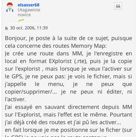
elsasser68
t
Utagawiste
novice
M
30 oct. 2006, 11:39
e
s
Bonjour, je poste à la suite de ce sujet, puisque
s
cela concerne des routes Memory Map:
a
g
Je crée une route dans MM, je l'enregistre en
e
local en format EXplorist (.rte), puis je la copie
sur l'explorist , mais lorsque je veux l'activer sur
le GPS, je ne peux pas: je vois le fichier, mais si
j'appelle le menu, je ne peux que
copier/supprimer/... je ne peux ni éditer, ni
l'activer.
J'ai essayé en sauvant directement depuis MM
sur l'Explorist, mais l'effet est le même. Pourtant
j'ai déjà créé des routes et j'ai pû les activer...
en fait lorsque je me positionne sur le ficher (sur