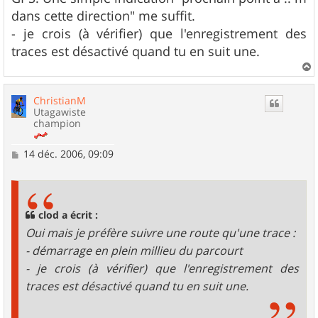
dans cette direction" me suffit.
- je crois (à vérifier) que l'enregistrement des
traces est désactivé quand tu en suit une.
a
u
ChristianM
t
Utagawiste
champion
M
14 déc. 2006, 09:09
e
s
s
a
g
clod a écrit :
e
Oui mais je préfère suivre une route qu'une trace :
- démarrage en plein millieu du parcourt
- je crois (à vérifier) que l'enregistrement des
traces est désactivé quand tu en suit une.