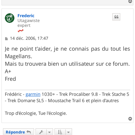
a
u
Frederic
t
Utagawiste
expert
M
14 déc. 2006, 17:47
e
s
Je ne point t'aider, je ne connais pas du tout les
s
Magellans.
a
g
Mais tu trouvera bien un utilisateur sur ce forum.
e
A+
Fred
Frédéric -
garmin
1030+ - Trek Procaliber 9.8 - Trek Stache 5
- Trek Domane SL5 - Moustache Trail 6 et plein d'autres
Trop d'écologie, Tue l'écologie.
a
u
Répondre
t