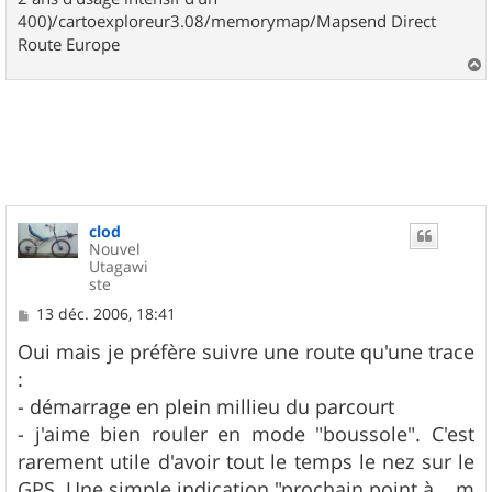
400)/cartoexploreur3.08/memorymap/Mapsend Direct
Route Europe
a
u
t
clod
Nouvel
Utagawi
ste
M
13 déc. 2006, 18:41
e
s
Oui mais je préfère suivre une route qu'une trace
s
:
a
g
- démarrage en plein millieu du parcourt
e
- j'aime bien rouler en mode "boussole". C'est
rarement utile d'avoir tout le temps le nez sur le
GPS. Une simple indication "prochain point à .. m