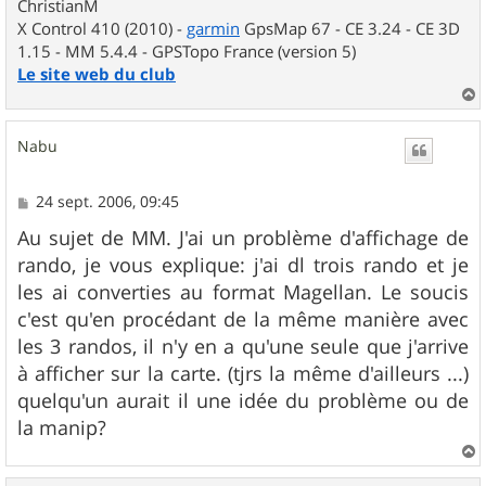
ChristianM
X Control 410 (2010) -
garmin
GpsMap 67 - CE 3.24 - CE 3D
1.15 - MM 5.4.4 - GPSTopo France (version 5)
Le site web du club
a
u
Nabu
t
M
24 sept. 2006, 09:45
e
s
Au sujet de MM. J'ai un problème d'affichage de
s
rando, je vous explique: j'ai dl trois rando et je
a
g
les ai converties au format Magellan. Le soucis
e
c'est qu'en procédant de la même manière avec
les 3 randos, il n'y en a qu'une seule que j'arrive
à afficher sur la carte. (tjrs la même d'ailleurs ...)
quelqu'un aurait il une idée du problème ou de
la manip?
a
u