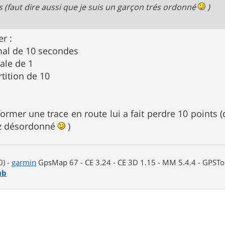
s (faut dire aussi que je suis un garçon trés ordonné
)
er :
mal de 10 secondes
ale de 1
rtition de 10
former une trace en route lui a fait perdre 10 points (d
ez désordonné
)
0) -
garmin
GpsMap 67 - CE 3.24 - CE 3D 1.15 - MM 5.4.4 - GPSTop
ub