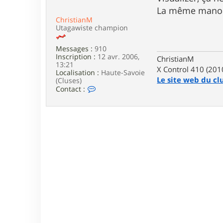
e
La même manoeu
ChristianM
Utagawiste champion
Messages :
910
Inscription :
12 avr. 2006,
ChristianM
13:21
X Control 410 (201
Localisation :
Haute-Savoie
Le site web du cl
(Cluses)
C
Contact :
o
n
t
a
c
t
e
r
C
h
r
i
s
t
i
a