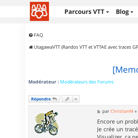
Parcours VTT
Blog
FAQ
UtagawaVTT (Randos VTT et VTTAE avec traces GP
[Memor
Modérateur :
Modérateurs des Forums
Répondre
M
par
ChristianM
e
s
Encore un probl
s
Je crée un trac
a
g
Visualizer, ça n