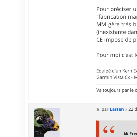
d
o
Pour préciser u
_
"fabrication ma
S
MM gère trés bi
(inexistante dan
CE impose de pas
Pour moi c'est 
Equipé d'un Kern 
Garmin Vista Cx -
--------------------------
Va toujours par le 
M
par
Larsen
»
22 d
e
s
s
a
g
Fre