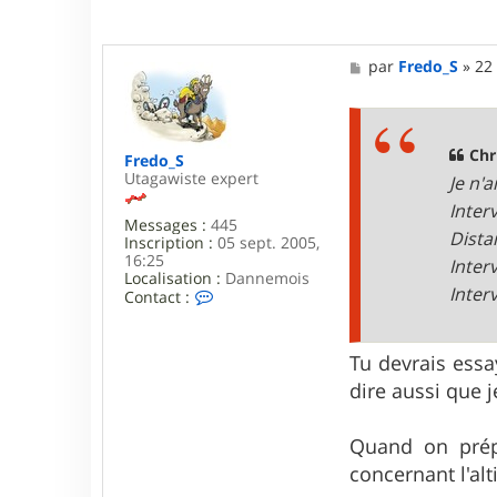
n
M
M
par
Fredo_S
»
22
e
s
s
a
g
Chr
Fredo_S
e
Utagawiste expert
Je n'
Inter
Messages :
445
Dista
Inscription :
05 sept. 2005,
16:25
Inter
Localisation :
Dannemois
Interv
C
Contact :
o
n
t
Tu devrais essay
a
c
dire aussi que 
t
e
r
Quand on prép
F
concernant l'al
r
e