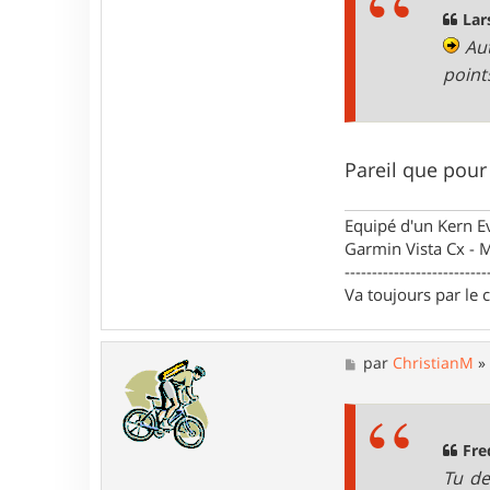
Lar
Aut
point
Pareil que pour
Equipé d'un Kern 
Garmin Vista Cx -
--------------------------
Va toujours par le 
M
par
ChristianM
e
s
s
a
g
Fre
e
Tu de