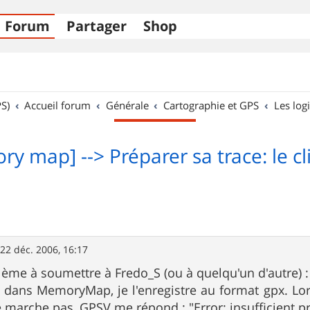
Forum
Partager
Shop
S)
Accueil forum
Générale
Cartographie et GPS
Les logi
y map] --> Préparer sa trace: le cli
»
22 déc. 2006, 16:17
ème à soumettre à Fredo_S (ou à quelqu'un d'autre) :
é dans MemoryMap, je l'enregistre au format gpx. Lor
e marche pas, GPSV me répond : "Error: insufficient pr