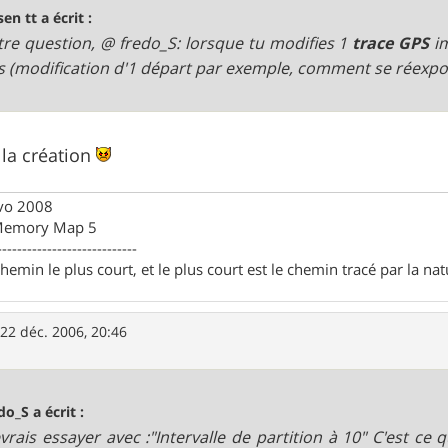
sen tt a écrit :
re question, @ fredo_S: lorsque tu modifies 1
trace GPS
i
s (modification d'1 départ par exemple, comment se réexport
 la création
Evo 2008
 Memory Map 5
----------------------------
chemin le plus court, et le plus court est le chemin tracé par la na
»
22 déc. 2006, 20:46
do_S a écrit :
vrais essayer avec :"Intervalle de partition à 10" C'est ce q