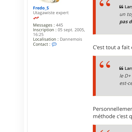
a
g
Lar
Fredo_S
e
Utagawiste expert
un to
pas d
Messages :
445
Inscription :
05 sept. 2005,
16:25
Localisation :
Dannemois
C
Contact :
C'est tout a fait
o
n
t
a
c
Lar
t
le D+
e
r
est-c
F
r
e
d
o
Personnellement,
_
S
méthode c'est qu