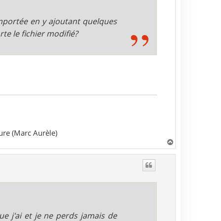
mportée en y ajoutant quelques
e le fichier modifié?
ture (Marc Aurèle)
H
a
u
t
ue j'ai et je ne perds jamais de