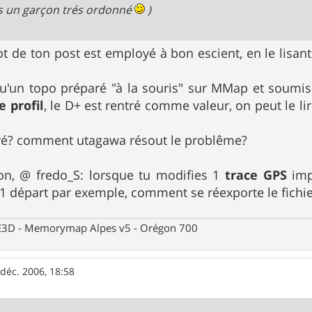
is un garçon trés ordonné
)
 de ton post est employé à bon escient, en le lisant 
u'un topo préparé "à la souris" sur MMap et soumis 
e profil
, le D+ est rentré comme valeur, on peut le li
rivé? comment utagawa résout le problême?
on, @ fredo_S: lorsque tu modifies 1
trace GPS
imp
'1 départ par exemple, comment se réexporte le fichi
 CE3D - Memorymap Alpes v5 - Orégon 700
 déc. 2006, 18:58