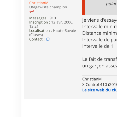
ChristianM
point
Utagawiste champion
Messages :
910
Je viens d'essay
Inscription :
12 avr. 2006,
Intervalle mini
13:21
Localisation :
Haute-Savoie
Distance minim
(Cluses)
C
Intervalle de pa
Contact :
o
Intervalle de 1
n
t
a
Le fait de trans
c
t
un garçon ass
e
r
C
ChristianM
h
X Control 410 (201
r
i
Le site web du cl
s
t
i
a
n
M