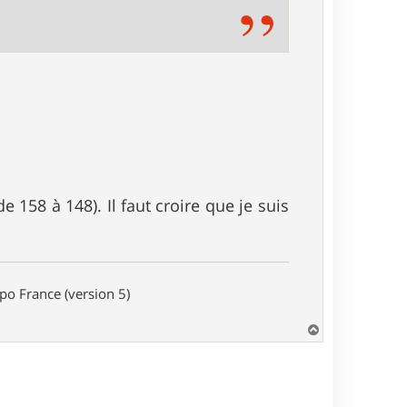
e 158 à 148). Il faut croire que je suis
o France (version 5)
H
a
u
t