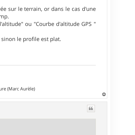
ée sur le terrain, or dans le cas d'une
amp.
'altitude" ou "Courbe d'altitude GPS "
sinon le profile est plat.
ture (Marc Aurèle)
H
a
u
t