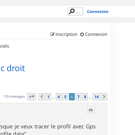
Connexion
Inscription
Connexion
ciels
c droit
Page
6
sur
14
135 messages
1
4
5
6
7
8
14
Précédent
Suivant
…
…
sque je veux tracer le profil avec Gps
ofile data"