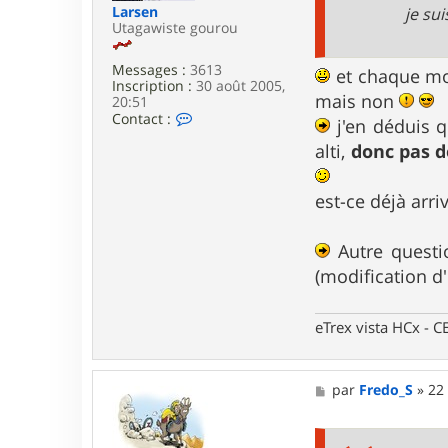
e
Larsen
je su
Utagawiste gourou
Messages :
3613
et chaque mot
Inscription :
30 août 2005,
mais non
20:51
C
Contact :
j'en déduis q
o
n
alti,
donc pas d
t
a
c
est-ce déjà ar
t
e
r
Autre questi
L
(modification d
a
r
s
e
eTrex vista HCx -
n
M
par
Fredo_S
»
22
e
s
s