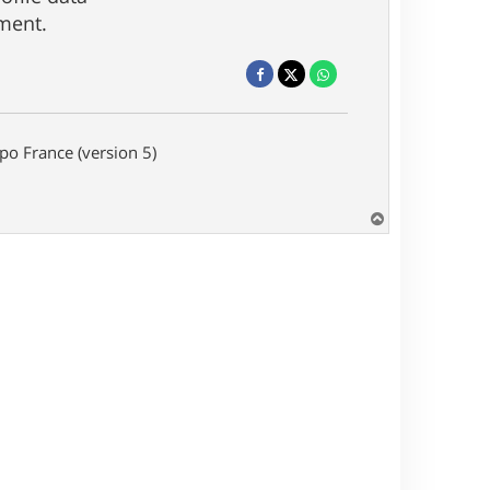
ment.
o France (version 5)
H
a
u
t