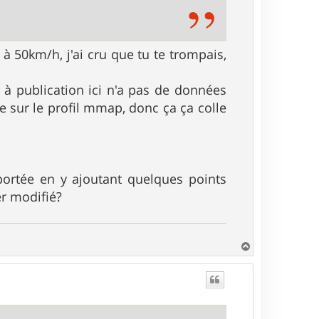
à 50km/h, j'ai cru que tu te trompais,
à publication ici n'a pas de données
re sur le profil mmap, donc ça ça colle
ortée en y ajoutant quelques points
er modifié?
H
a
u
t