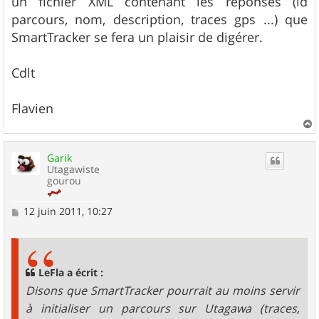
un fichier XML contenant les réponses (id
parcours, nom, description, traces gps ...) que
SmartTracker se fera un plaisir de digérer.
Cdlt
Flavien
a
u
Garik
t
Utagawiste
gourou
M
12 juin 2011, 10:27
e
s
s
a
g
LeFla a écrit :
e
Disons que SmartTracker pourrait au moins servir
à initialiser un parcours sur Utagawa (traces,