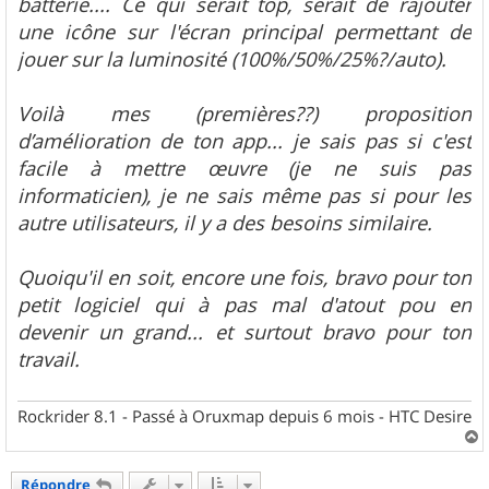
batterie.... Ce qui serait top, serait de rajouter
une icône sur l'écran principal permettant de
jouer sur la luminosité (100%/50%/25%?/auto).
Voilà mes (premières??) proposition
d’amélioration de ton app... je sais pas si c'est
facile à mettre œuvre (je ne suis pas
informaticien), je ne sais même pas si pour les
autre utilisateurs, il y a des besoins similaire.
Quoiqu'il en soit, encore une fois, bravo pour ton
petit logiciel qui à pas mal d'atout pou en
devenir un grand... et surtout bravo pour ton
travail.
Rockrider 8.1 - Passé à Oruxmap depuis 6 mois - HTC Desire
a
u
Répondre
t