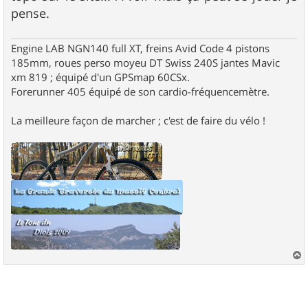
pense.
Engine LAB NGN140 full XT, freins Avid Code 4 pistons
185mm, roues perso moyeu DT Swiss 240S jantes Mavic
xm 819 ; équipé d'un GPSmap 60CSx.
Forerunner 405 équipé de son cardio-fréquencemètre.
La meilleure façon de marcher ; c'est de faire du vélo !
a
u
t