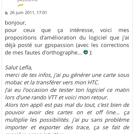
M
26 juin 2011, 17:01
e
s
bonjour,
s
pour ceux que ça intéresse, voici mes
a
g
propositions d'amélioration du logiciel que j'ai
e
déjà posté sur gpspassion (avec les corrections
de mes fautes d'orthographe...
):
Salut Lefla,
merci de tes infos, j'ai pu générer une carte sous
mobac et la transférer vers mon HTC.
J'ai eu l'occasion de tester ton logiciel ce matin
lors d'une rando VTT et voici mon retour.
Alors ton appli est pas mal du tout, c'est bien de
pouvoir avoir des cartes on et off line... ça
multiplie les possibilités. j'ai pu sans problème
importer et exporter des trace, ça se fait de