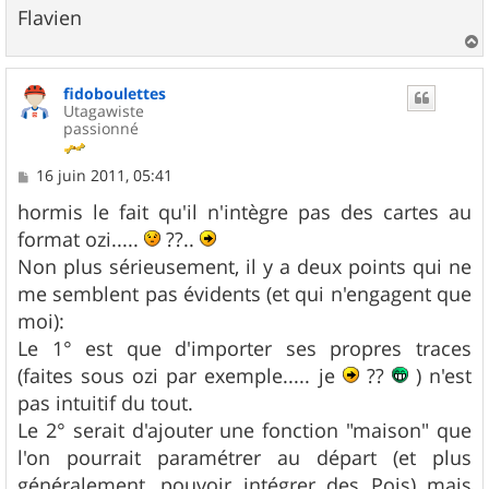
Flavien
a
u
fidoboulettes
t
Utagawiste
passionné
M
16 juin 2011, 05:41
e
s
hormis le fait qu'il n'intègre pas des cartes au
s
format ozi.....
??..
a
g
Non plus sérieusement, il y a deux points qui ne
e
me semblent pas évidents (et qui n'engagent que
moi):
Le 1° est que d'importer ses propres traces
(faites sous ozi par exemple..... je
??
) n'est
pas intuitif du tout.
Le 2° serait d'ajouter une fonction "maison" que
l'on pourrait paramétrer au départ (et plus
généralement, pouvoir intégrer des Pois) mais