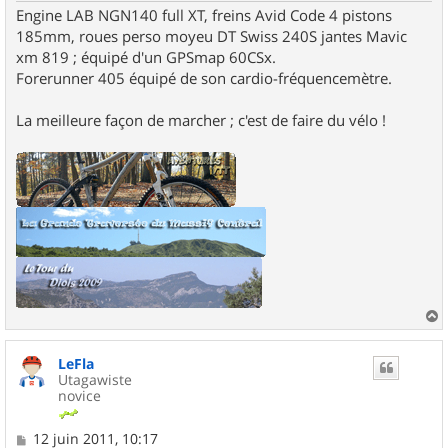
Engine LAB NGN140 full XT, freins Avid Code 4 pistons
185mm, roues perso moyeu DT Swiss 240S jantes Mavic
xm 819 ; équipé d'un GPSmap 60CSx.
Forerunner 405 équipé de son cardio-fréquencemètre.
La meilleure façon de marcher ; c'est de faire du vélo !
a
u
LeFla
t
Utagawiste
novice
M
12 juin 2011, 10:17