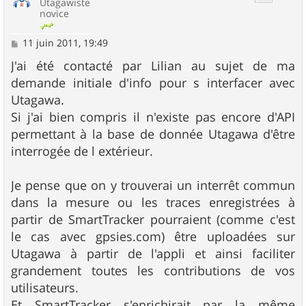
Utagawiste
novice
M
11 juin 2011, 19:49
e
s
J'ai été contacté par Lilian au sujet de ma
s
demande initiale d'info pour s interfacer avec
a
g
Utagawa.
e
Si j'ai bien compris il n'existe pas encore d'API
permettant à la base de donnée Utagawa d'être
interrogée de l extérieur.
Je pense que on y trouverai un interrêt commun
dans la mesure ou les traces enregistrées à
partir de SmartTracker pourraient (comme c'est
le cas avec gpsies.com) être uploadées sur
Utagawa à partir de l'appli et ainsi faciliter
grandement toutes les contributions de vos
utilisateurs.
Et SmartTracker s'enrichirait par la même