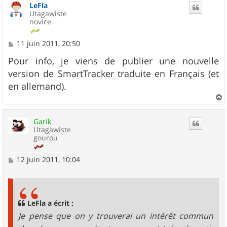
LeFla
t
Utagawiste
novice
M
11 juin 2011, 20:50
e
s
Pour info, je viens de publier une nouvelle
s
version de SmartTracker traduite en Français (et
a
g
en allemand).
e
a
u
Garik
t
Utagawiste
gourou
M
12 juin 2011, 10:04
e
s
s
a
g
LeFla a écrit :
e
Je pense que on y trouverai un intérêt commun