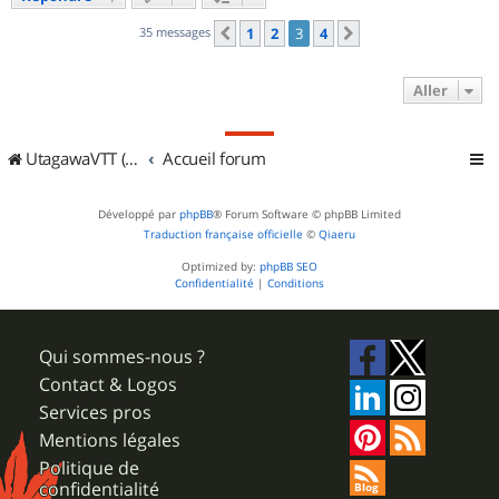
35 messages
1
2
3
4
Précédent
Suivant
Aller
UtagawaVTT (Randos VTT et VTTAE avec traces GPS)
Accueil forum
Développé par
phpBB
® Forum Software © phpBB Limited
Traduction française officielle
©
Qiaeru
Optimized by:
phpBB SEO
Confidentialité
|
Conditions
Qui sommes-nous ?
Contact & Logos
Services pros
Mentions légales
Politique de
confidentialité