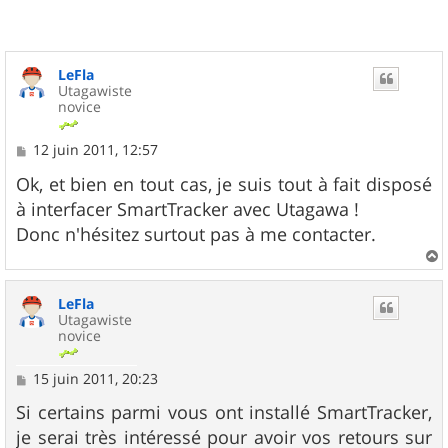
LeFla
Utagawiste
novice
M
12 juin 2011, 12:57
e
s
Ok, et bien en tout cas, je suis tout à fait disposé
s
à interfacer SmartTracker avec Utagawa !
a
g
Donc n'hésitez surtout pas à me contacter.
e
a
u
LeFla
t
Utagawiste
novice
M
15 juin 2011, 20:23
e
s
Si certains parmi vous ont installé SmartTracker,
s
je serai très intéressé pour avoir vos retours sur
a