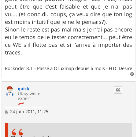
peut être que c'est faisable et que je n'ai pas
vu.... (et donc du coups, ça veux dire que ton log
est moins intuitif que je ne le pensais?).
Sinon le reste est pas mal mais je n'ai pas encore
eu le temps de le tester correctement... peut être
ce WE s'il flotte pas et si j'arrive à importer des
traces.
Rockrider 8.1 - Passé à Oruxmap depuis 6 mois - HTC Desire
a
u
quick
t
Utagawiste
expert
M
24 juin 2011, 11:25
e
s
s
a
g