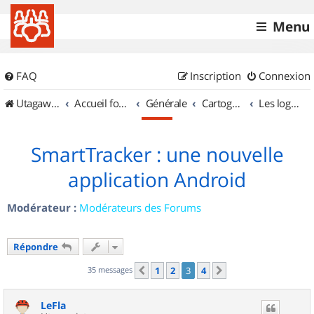
Menu
FAQ
Inscription
Connexion
UtagawaVTT (Randos VTT et VTTAE avec traces GPS)
Accueil forum
Générale
Cartographie et GPS
Les logiciels
SmartTracker : une nouvelle
application Android
Modérateur :
Modérateurs des Forums
Répondre
35 messages
1
2
3
4
Précédent
Suivant
LeFla