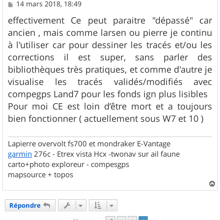
M
14 mars 2018, 18:49
e
s
effectivement Ce peut paraitre "dépassé" car
s
ancien , mais comme larsen ou pierre je continu
a
g
à l'utiliser car pour dessiner les tracés et/ou les
e
corrections il est super, sans parler des
bibliothèques très pratiques, et comme d'autre je
visualise les tracés validés/modifiés avec
compegps Land7 pour les fonds ign plus lisibles
Pour moi CE est loin d’être mort et a toujours
bien fonctionner ( actuellement sous W7 et 10 )
Lapierre overvolt fs700 et mondraker E-Vantage
garmin
276c - Etrex vista Hcx -twonav sur ail faune
carto+photo exploreur - compesgps
mapsource + topos
a
u
Répondre
t