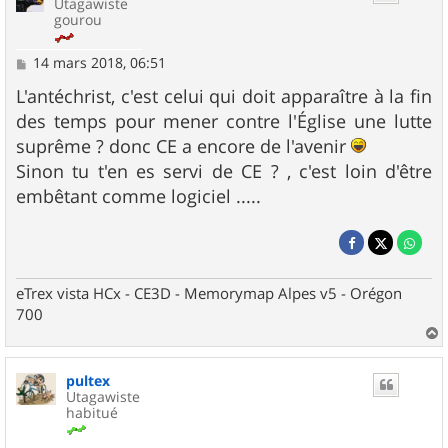
Utagawiste
gourou
M
14 mars 2018, 06:51
e
s
L'antéchrist, c'est celui qui doit apparaître à la fin
s
des temps pour mener contre l'Église une lutte
a
g
suprême ? donc CE a encore de l'avenir
e
Sinon tu t'en es servi de CE ? , c'est loin d'être
embêtant comme logiciel .....
eTrex vista HCx - CE3D - Memorymap Alpes v5 - Orégon
700
a
u
pultex
t
Utagawiste
habitué