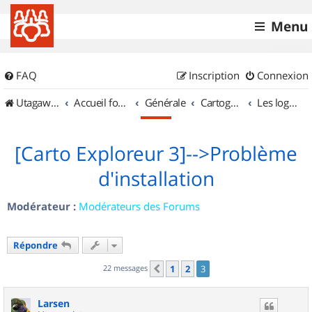
Menu
FAQ
Inscription
Connexion
UtagawaVTT (Randos VTT et VTTAE avec traces GPS)
Accueil forum
Générale
Cartographie et GPS
Les logiciels
[Carto Exploreur 3]-->Problème
d'installation
Modérateur :
Modérateurs des Forums
Répondre
22 messages
1
2
3
Précédent
Larsen