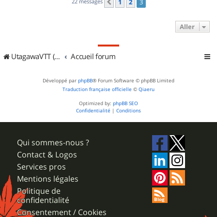
22 messages
1
2
3
Précédent
Aller
UtagawaVTT (Randos VTT et VTTAE avec traces GPS)
Accueil forum
Développé par
phpBB
® Forum Software © phpBB Limited
Traduction française officielle
©
Qiaeru
Optimized by:
phpBB SEO
Confidentialité
|
Conditions
Qui sommes-nous ?
Contact & Logos
Services pros
Mentions légales
Politique de
confidentialité
Consentement / Cookies