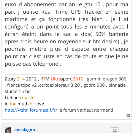
euro d abonnement par an le gtu 10 , pour ma
part j utilise Real Time GPS Tracker en seine
maritime et ça fonctionne très bien . Je l ai
configuré a un point tous les 5 minutes avec l
écran éteint dans le sac a dos( 50% batterie
apres trois heure en moyenne sur htc desire) , je
pourrais mettre plus d espace entre chaque
point car c est juste en cas de chute et que je ne
puisse pas téléphoné .
Zesty
314
2012
,
K
T
M
Ultra
sport
2010
, garmin oregon 300
, france topo v2 ,cartoexploreur 3.20 , gopro 960 , pinnacle
studio 15 hd
Liebherr
master
in
the
mud
for
love
http://vtthn.forumactif.fr/
le forum vtt haut normand
a
u
ancalagon
t