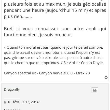
plusieurs fois et au maximun, je suis géolocalisé
pendant une heure (aujourd'hui 15 min) et apres
plus rien........
Bref, si vous connaissez une autre appli qui
fonctionne bien , je suis preneur.
« Quand ton moral est bas, quand le jour te paraît sombre,
quand le travail devient monotone, quand l’espoir n’y est
pas, grimpe sur un vélo et roule sans penser à autre chose
que le chemin que tu empruntes. » Sir Arthur Conan Doyle
Canyon spectral ex - Canyon nerve al 6.0 - Etrex 20
a
u
Dragonfly
t
M
01 févr. 2012, 20:37
e
s