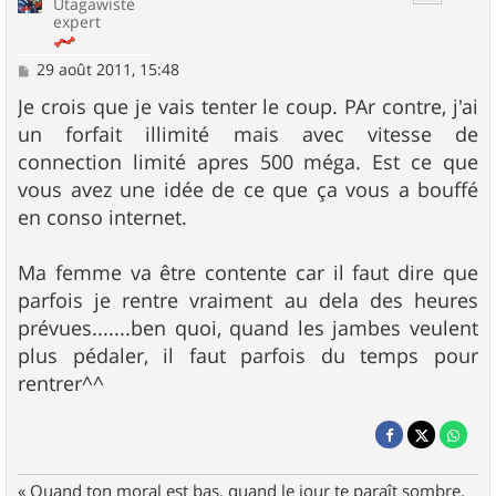
Utagawiste
expert
M
29 août 2011, 15:48
e
s
Je crois que je vais tenter le coup. PAr contre, j'ai
s
un forfait illimité mais avec vitesse de
a
g
connection limité apres 500 méga. Est ce que
e
vous avez une idée de ce que ça vous a bouffé
en conso internet.
Ma femme va être contente car il faut dire que
parfois je rentre vraiment au dela des heures
prévues.......ben quoi, quand les jambes veulent
plus pédaler, il faut parfois du temps pour
rentrer^^
« Quand ton moral est bas, quand le jour te paraît sombre,