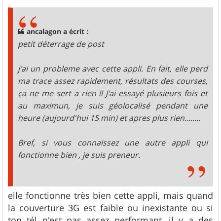
s
s
a
g
ancalagon a écrit :
e
petit déterrage de post
j'ai un probleme avec cette appli. En fait, elle perd
ma trace assez rapidement, résultats des courses,
ça ne me sert a rien !! J'ai essayé plusieurs fois et
au maximun, je suis géolocalisé pendant une
heure (aujourd'hui 15 min) et apres plus rien........
Bref, si vous connaissez une autre appli qui
fonctionne bien , je suis preneur.
elle fonctionne très bien cette appli, mais quand
la couverture 3G est faible ou inexistante ou si
ton tél n'est pas assez performant, il y a des