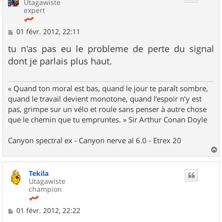
Utagawiste
expert
M
01 févr. 2012, 22:11
e
s
tu n'as pas eu le probleme de perte du signal
s
dont je parlais plus haut.
a
g
e
« Quand ton moral est bas, quand le jour te paraît sombre,
quand le travail devient monotone, quand l’espoir n’y est
pas, grimpe sur un vélo et roule sans penser à autre chose
que le chemin que tu empruntes. » Sir Arthur Conan Doyle
Canyon spectral ex - Canyon nerve al 6.0 - Etrex 20
a
u
Tekila
t
Utagawiste
champion
M
01 févr. 2012, 22:22
e