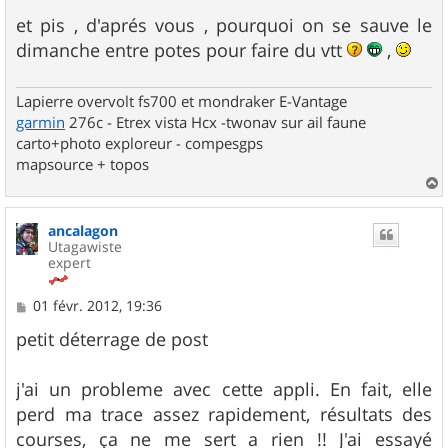
et pis , d'aprés vous , pourquoi on se sauve le
dimanche entre potes pour faire du vtt
,
Lapierre overvolt fs700 et mondraker E-Vantage
garmin
276c - Etrex vista Hcx -twonav sur ail faune
carto+photo exploreur - compesgps
mapsource + topos
a
u
ancalagon
t
Utagawiste
expert
M
01 févr. 2012, 19:36
e
s
petit déterrage de post
s
a
g
j'ai un probleme avec cette appli. En fait, elle
e
perd ma trace assez rapidement, résultats des
courses, ça ne me sert a rien !! J'ai essayé