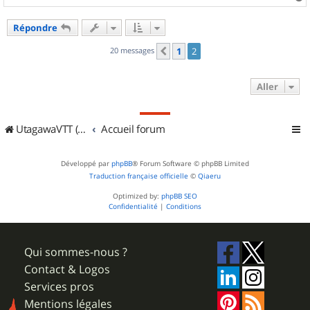
a
u
Répondre
t
20 messages
1
2
Précédent
Aller
UtagawaVTT (Randos VTT et VTTAE avec traces GPS)
Accueil forum
Développé par
phpBB
® Forum Software © phpBB Limited
Traduction française officielle
©
Qiaeru
Optimized by:
phpBB SEO
Confidentialité
|
Conditions
Qui sommes-nous ?
Contact & Logos
Services pros
Mentions légales