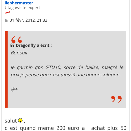
liebhermaster
Utagawiste expert
M
01 févr. 2012, 21:33
e
s
s
a
g
Dragonfly a écrit :
e
Bonsoir
le garmin gps GTU10, sorte de balise, malgré le
prix je pense que c'est (aussi) une bonne solution.
@+
salut
,
c est quand meme 200 euro a l achat plus 50