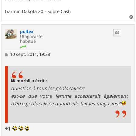
Garmin Dakota 20 - Sobre Cash
a
u
pultex
t
Utagawiste
habitué
M
10 sept. 2011, 19:28
e
s
s
a
g
morbli a écrit :
e
question à tous les géolocalisés:
est-ce que votre femme accepterait également
d'être géolocalisée quand elle fait les magasins?
+1