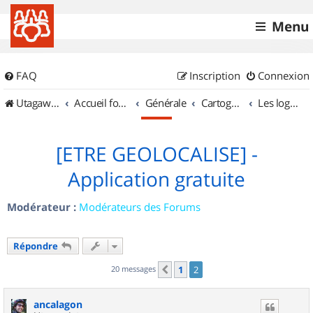
Menu
FAQ
Inscription
Connexion
UtagawaVTT (Randos VTT et VTTAE avec traces GPS)
Accueil forum
Générale
Cartographie et GPS
Les logiciels
[ETRE GEOLOCALISE] -
Application gratuite
Modérateur :
Modérateurs des Forums
Répondre
20 messages
1
2
Précédent
ancalagon