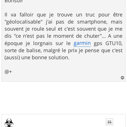
Bonsoir
s
a
g
Il va falloir que je trouve un truc pour être
e
"géolocalisable" j'ai pas de smartphone, mais
souvent je roule seul et c'est souvent que je me
dis "ce n'est pas le moment de chuter"... A une
garmin
époque je lorgnais sur le
gps GTU10,
sorte de balise, malgré le prix je pense que c'est
(aussi) une bonne solution.
@+
a
u
t