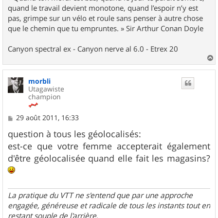
quand le travail devient monotone, quand l’espoir n’y est
pas, grimpe sur un vélo et roule sans penser à autre chose
que le chemin que tu empruntes. » Sir Arthur Conan Doyle
Canyon spectral ex - Canyon nerve al 6.0 - Etrex 20
a
u
morbli
t
Utagawiste
champion
M
29 août 2011, 16:33
e
s
question à tous les géolocalisés:
s
est-ce que votre femme accepterait également
a
g
d'être géolocalisée quand elle fait les magasins?
e
La pratique du VTT ne s'entend que par une approche
engagée, généreuse et radicale de tous les instants tout en
restant souple de l'arrière
.