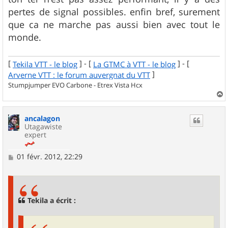
pertes de signal possibles. enfin bref, surement
que ca ne marche pas aussi bien avec tout le
monde.
[
] - [
] - [
Tekila VTT - le blog
La GTMC à VTT - le blog
]
Arverne VTT : le forum auvergnat du VTT
Stumpjumper EVO Carbone - Etrex Vista Hcx
a
u
ancalagon
t
Utagawiste
expert
M
01 févr. 2012, 22:29
e
s
s
a
g
Tekila a écrit :
e