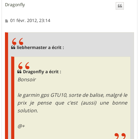
Dragonfly
t
M
01 févr. 2012, 23:14
e
s
s
a
g
liebhermaster a écrit :
e
Dragonfly a écrit :
Bonsoir
le garmin gps GTU10, sorte de balise, malgré le
prix je pense que c'est (aussi) une bonne
solution.
@+