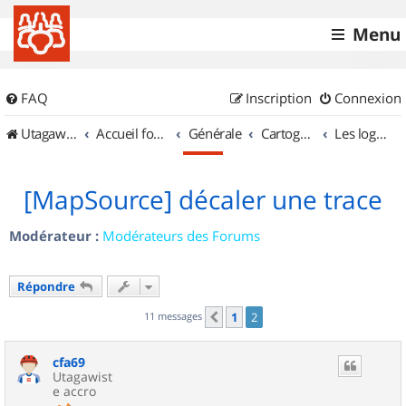
Menu
FAQ
Inscription
Connexion
UtagawaVTT (Randos VTT et VTTAE avec traces GPS)
Accueil forum
Générale
Cartographie et GPS
Les logiciels
[MapSource] décaler une trace
Modérateur :
Modérateurs des Forums
Répondre
11 messages
1
2
Précédent
cfa69
Utagawist
e accro