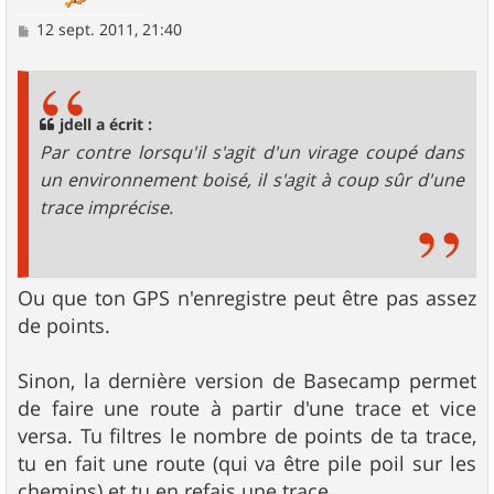
M
12 sept. 2011, 21:40
e
s
s
a
g
jdell a écrit :
e
Par contre lorsqu'il s'agit d'un virage coupé dans
un environnement boisé, il s'agit à coup sûr d'une
trace imprécise.
Ou que ton GPS n'enregistre peut être pas assez
de points.
Sinon, la dernière version de Basecamp permet
de faire une route à partir d'une trace et vice
versa. Tu filtres le nombre de points de ta trace,
tu en fait une route (qui va être pile poil sur les
chemins) et tu en refais une trace.