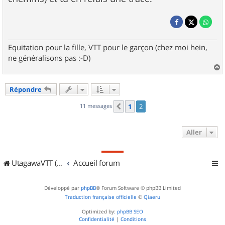
Equitation pour la fille, VTT pour le garçon (chez moi hein,
ne généralisons pas :-D)
a
u
Répondre
t
11 messages
1
2
Précédent
Aller
UtagawaVTT (Randos VTT et VTTAE avec traces GPS)
Accueil forum
Développé par
phpBB
® Forum Software © phpBB Limited
Traduction française officielle
©
Qiaeru
Optimized by:
phpBB SEO
Confidentialité
|
Conditions