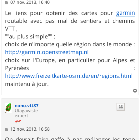
M
07 nov. 2013, 16:40
e
s
garmin
Le liens pour obtenir des cartes pour
s
routable avec pas mal de sentiers et chemins
a
g
VTT ,
e
""au plus simple"" :
choix de n'importe quelle région dans le monde :
http://garmin.openstreetmap.nl
choix sur l'Europe, en particulier pour Alpes et
Pyrénées :
http://www.freizeitkarte-osm.de/en/regions.html
maintenu à jour.
a
u
nono.vtt87
t
Utagawiste
expert
M
12 nov. 2013, 16:58
e
s
On devrait faire gaffe à pas mélanger les topo