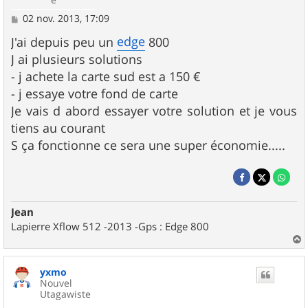
M
02 nov. 2013, 17:09
e
s
edge
J'ai depuis peu un
800
s
J ai plusieurs solutions
a
g
- j achete la carte sud est a 150 €
e
- j essaye votre fond de carte
Je vais d abord essayer votre solution et je vous
tiens au courant
S ça fonctionne ce sera une super économie.....
Jean
Lapierre Xflow 512 -2013 -Gps : Edge 800
a
u
yxmo
t
Nouvel
Utagawiste