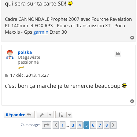
g
qui sera sur ta carte SD!
e
Cadre CANNONDALE Prophet 2007 avec Fourche Revelation
RL 140mm et FOX RP3 - Roues et Transmission XT - Pneu
Maxxis - Gps
garmin
Etrex 30
a
u
polska
t
Utagawiste
passionné
M
17 déc. 2013, 15:27
e
s
c'est bon ça marche je te remercie beaucoup
s
a
g
e
a
u
Répondre
t
Page
5
sur
8
74 messages
1
3
4
5
6
7
8
Précédent
Suivant
…