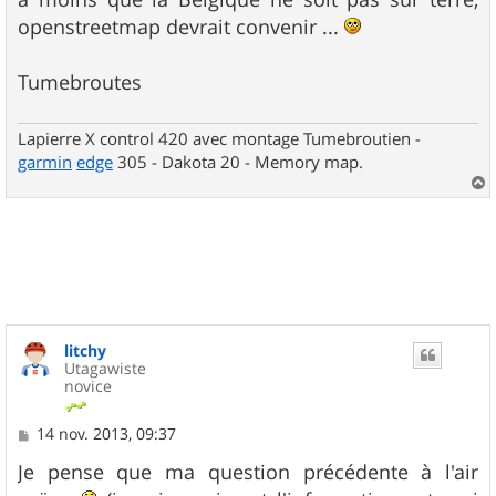
e
openstreetmap devrait convenir ...
Tumebroutes
Lapierre X control 420 avec montage Tumebroutien -
garmin
edge
305 - Dakota 20 - Memory map.
a
u
t
litchy
Utagawiste
novice
M
14 nov. 2013, 09:37
e
s
Je pense que ma question précédente à l'air
s