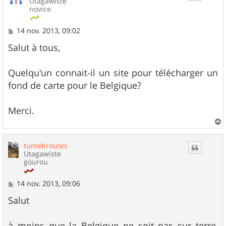
Utagawiste
novice
M
14 nov. 2013, 09:02
e
s
Salut à tous,
s
a
g
Quelqu'un connait-il un site pour télécharger un
e
fond de carte pour le Belgique?
Merci.
a
u
tumebroutes
t
Utagawiste
gourou
M
14 nov. 2013, 09:06
e
s
Salut
s
a
g
à moins que la Belgique ne soit pas sur terre,