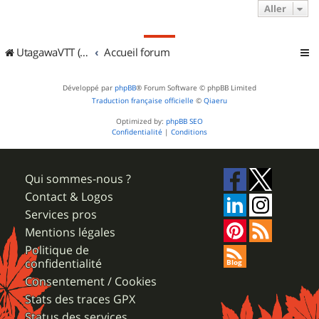
Aller
UtagawaVTT (Randos VTT et VTTAE avec traces GPS)
Accueil forum
Développé par
phpBB
® Forum Software © phpBB Limited
Traduction française officielle
©
Qiaeru
Optimized by:
phpBB SEO
Confidentialité
|
Conditions
Qui sommes-nous ?
Contact & Logos
Services pros
Mentions légales
Politique de
confidentialité
Consentement / Cookies
Stats des traces GPX
Status des services