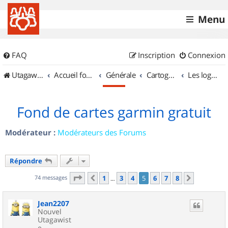
Menu
FAQ
Inscription
Connexion
UtagawaVTT (Randos VTT et VTTAE avec traces GPS)
Accueil forum
Générale
Cartographie et GPS
Les logiciels
Fond de cartes garmin gratuit
Modérateur :
Modérateurs des Forums
Répondre
Page
5
sur
8
74 messages
1
3
4
5
6
7
8
Précédent
Suivant
…
Jean2207
Nouvel
Utagawist
e