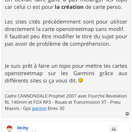
s
car celui ci est pour
la création
de carte perso.
a
g
e
Les sites cités précédemment sont pour utiliser
directement la carte openstreetmap sans modif.
Il faudrait peu être modifier le titre du sujet pour
pas avoir de problème de compréhension.
Je suis prêt à faire un topo pour mettre les cartes
openstreetmap sur les Garmins grâce aux
différents sites si ça vous dit.
Cadre CANNONDALE Prophet 2007 avec Fourche Revelation
RL 140mm et FOX RP3 - Roues et Transmission XT - Pneu
Maxxis - Gps
garmin
Etrex 30
a
u
litchy
t