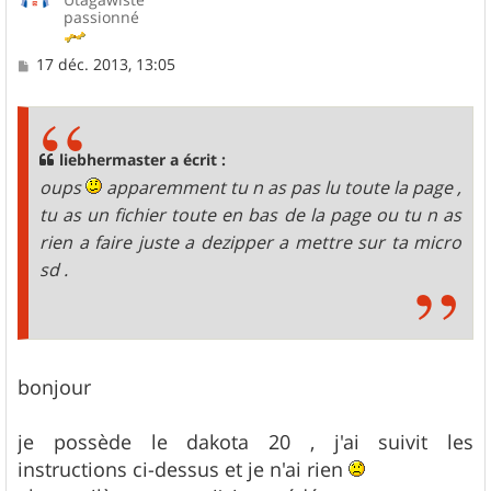
passionné
M
17 déc. 2013, 13:05
e
s
s
a
g
liebhermaster a écrit :
e
oups
apparemment tu n as pas lu toute la page ,
tu as un fichier toute en bas de la page ou tu n as
rien a faire juste a dezipper a mettre sur ta micro
sd .
bonjour
je possède le dakota 20 , j'ai suivit les
instructions ci-dessus et je n'ai rien