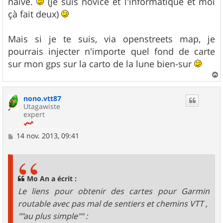
naïve.
(je suis novice et l'informatique et moi
a
g
çà fait deux)
e
Mais si je te suis, via openstreets map, je
pourrais injecter n'importe quel fond de carte
sur mon gps sur la carto de la lune bien-sur
a
u
nono.vtt87
t
Utagawiste
expert
M
14 nov. 2013, 09:41
e
s
s
a
g
Mo An a écrit :
e
Le liens pour obtenir des cartes pour Garmin
routable avec pas mal de sentiers et chemins VTT ,
""au plus simple"" :