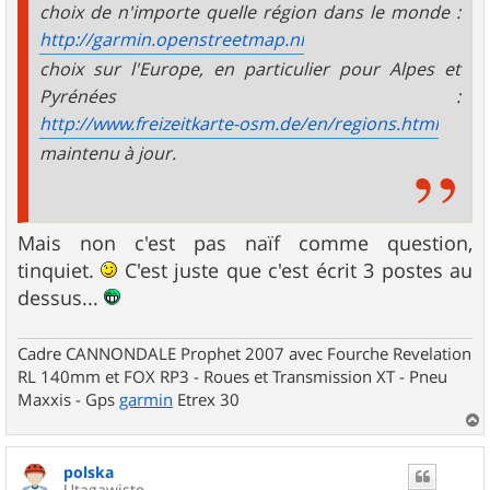
choix de n'importe quelle région dans le monde :
http://garmin.openstreetmap.nl
choix sur l'Europe, en particulier pour Alpes et
Pyrénées :
http://www.freizeitkarte-osm.de/en/regions.html
maintenu à jour.
Mais non c'est pas naïf comme question,
tinquiet.
C'est juste que c'est écrit 3 postes au
dessus...
Cadre CANNONDALE Prophet 2007 avec Fourche Revelation
RL 140mm et FOX RP3 - Roues et Transmission XT - Pneu
Maxxis - Gps
garmin
Etrex 30
a
u
polska
t
Utagawiste