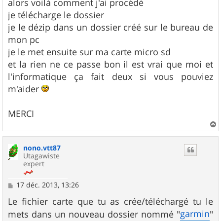
alors voilà comment j'ai procédé
je télécharge le dossier
je le dézip dans un dossier créé sur le bureau de
mon pc
je le met ensuite sur ma carte micro sd
et la rien ne ce passe bon il est vrai que moi et
l'informatique ça fait deux si vous pouviez
m'aider
MERCI
a
u
nono.vtt87
t
Utagawiste
expert
M
17 déc. 2013, 13:26
e
s
Le fichier carte que tu as crée/téléchargé tu le
s
garmin
mets dans un nouveau dossier nommé "
"
a