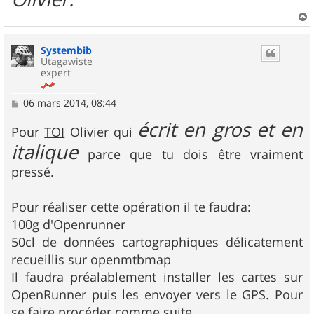
a
u
Systembib
t
Utagawiste
expert
M
06 mars 2014, 08:44
e
écrit en gros et en
s
Pour
TOI
Olivier qui
s
italique
a
parce que tu dois être vraiment
g
e
pressé.
Pour réaliser cette opération il te faudra:
100g d'Openrunner
50cl de données cartographiques délicatement
recueillis sur openmtbmap
Il faudra préalablement installer les cartes sur
OpenRunner puis les envoyer vers le GPS. Pour
se faire procéder comme suite.