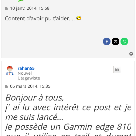
M
10 janv. 2014, 15:58
e
s
Content d'avoir pu t'aider....
s
a
g
e
a
u
rahan55
t
Nouvel
Utagawiste
M
05 mars 2014, 15:35
e
Bonjour à tous,
s
s
j' ai lu avec intérêt ce post et je
a
g
me suis lancé...
e
Je possède un Garmin edge 810