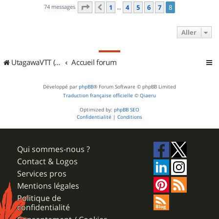
Page
8
sur
8
74 messages
1
4
5
6
7
8
Précédent
…
Aller
UtagawaVTT (Randos VTT et VTTAE avec traces GPS)
Accueil forum
Développé par
phpBB
® Forum Software © phpBB Limited
Traduction française officielle
©
Qiaeru
Optimized by:
phpBB SEO
Confidentialité
|
Conditions
Qui sommes-nous ?
Contact & Logos
Services pros
Mentions légales
Politique de
confidentialité