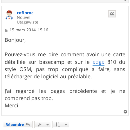
a
u
cofinroc
t
Nouvel
Utagawiste
M
15 mars 2014, 15:16
e
s
Bonjour,
s
a
g
Pouvez-vous me dire comment avoir une carte
e
edge
détaillée sur basecamp et sur le
810 du
style OSM, pas trop compliqué a faire, sans
télécharger de logiciel au préalable.
J'ai regardé les pages précédente et je ne
comprend pas trop.
Merci
a
u
Répondre
t