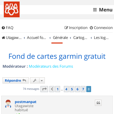
Menu
FAQ
Inscription
Connexion
UtagawaVTT (Randos VTT et VTTAE avec traces GPS)
Accueil forum
Générale
Cartographie et GPS
Les logiciels
Fond de cartes garmin gratuit
Modérateur :
Modérateurs des Forums
Répondre
Page
8
sur
8
74 messages
1
4
5
6
7
8
Précédent
…
postmanpat
Utagawiste
habitué