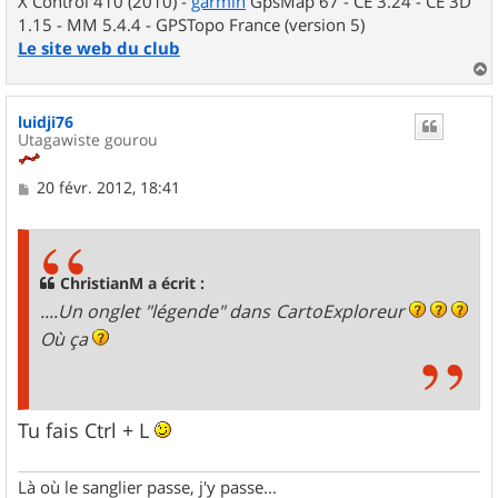
X Control 410 (2010) -
garmin
GpsMap 67 - CE 3.24 - CE 3D
1.15 - MM 5.4.4 - GPSTopo France (version 5)
Le site web du club
a
u
luidji76
t
Utagawiste gourou
M
20 févr. 2012, 18:41
e
s
s
a
g
ChristianM a écrit :
e
....Un onglet "légende" dans CartoExploreur
Où ça
Tu fais Ctrl + L
Là où le sanglier passe, j'y passe...