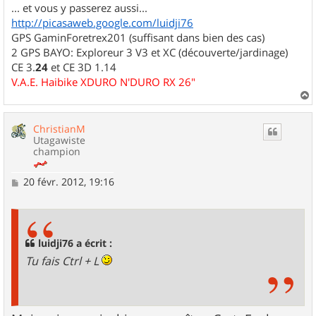
... et vous y passerez aussi...
http://picasaweb.google.com/luidji76
GPS GaminForetrex201 (suffisant dans bien des cas)
2 GPS BAYO: Exploreur 3 V3 et XC (découverte/jardinage)
CE 3.
24
et CE 3D 1.14
V.A.E. Haibike XDURO N'DURO RX 26"
a
u
ChristianM
t
Utagawiste
champion
M
20 févr. 2012, 19:16
e
s
s
a
g
luidji76 a écrit :
e
Tu fais Ctrl + L