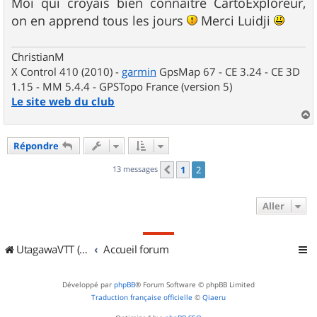
Moi qui croyais bien connaître CartoExploreur,
on en apprend tous les jours
Merci Luidji
ChristianM
X Control 410 (2010) -
garmin
GpsMap 67 - CE 3.24 - CE 3D
1.15 - MM 5.4.4 - GPSTopo France (version 5)
Le site web du club
a
u
Répondre
t
13 messages
1
2
Précédent
Aller
UtagawaVTT (Randos VTT et VTTAE avec traces GPS)
Accueil forum
Développé par
phpBB
® Forum Software © phpBB Limited
Traduction française officielle
©
Qiaeru