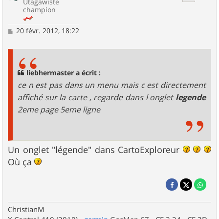
Utagawiste
champion
M
20 févr. 2012, 18:22
e
s
s
a
g
liebhermaster a écrit :
e
ce n est pas dans un menu mais c est directement
affiché sur la carte , regarde dans l onglet
legende
2eme page 5eme ligne
Un onglet "légende" dans CartoExploreur
Où ça
ChristianM