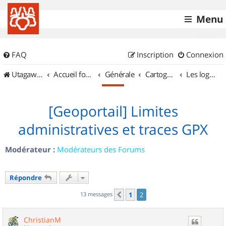
Menu
FAQ
Inscription
Connexion
UtagawaVTT (Randos VTT et VTTAE avec traces GPS)
Accueil forum
Générale
Cartographie et GPS
Les logiciels
[Geoportail] Limites
administratives et traces GPX
Modérateur :
Modérateurs des Forums
Répondre
13 messages
1
2
Précédent
ChristianM