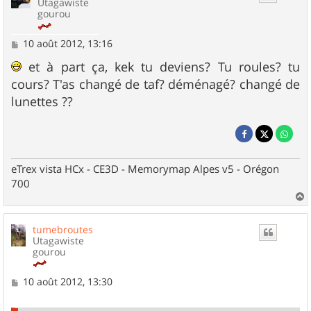
Utagawiste
gourou
M
10 août 2012, 13:16
e
s
et à part ça, kek tu deviens? Tu roules? tu
s
cours? T'as changé de taf? déménagé? changé de
a
g
lunettes ??
e
eTrex vista HCx - CE3D - Memorymap Alpes v5 - Orégon
700
a
u
tumebroutes
t
Utagawiste
gourou
M
10 août 2012, 13:30
e
s