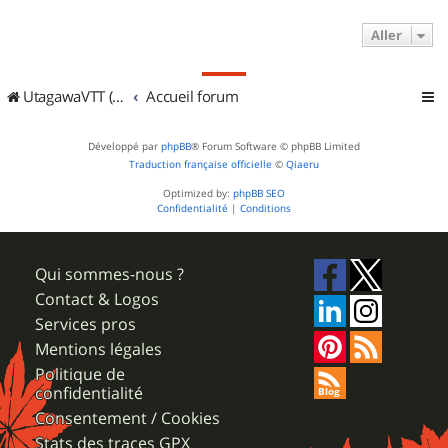
Aller
UtagawaVTT (Randos VTT et VTTAE avec traces GPS)
Accueil forum
Développé par
phpBB
® Forum Software © phpBB Limited
Traduction française officielle
©
Qiaeru
Optimized by:
phpBB SEO
Confidentialité
|
Conditions
Qui sommes-nous ?
Contact & Logos
Services pros
Mentions légales
Politique de
confidentialité
Consentement / Cookies
Stats des traces GPX