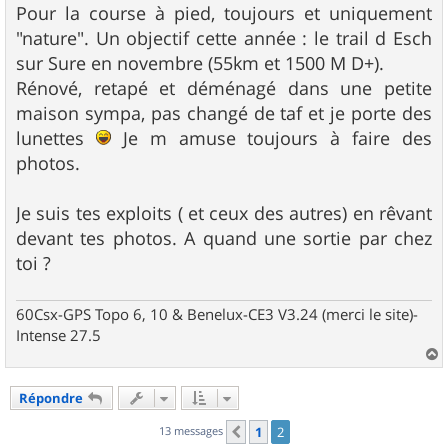
Pour la course à pied, toujours et uniquement
"nature". Un objectif cette année : le trail d Esch
sur Sure en novembre (55km et 1500 M D+).
Rénové, retapé et déménagé dans une petite
maison sympa, pas changé de taf et je porte des
lunettes
Je m amuse toujours à faire des
photos.
Je suis tes exploits ( et ceux des autres) en rêvant
devant tes photos. A quand une sortie par chez
toi ?
60Csx-GPS Topo 6, 10 & Benelux-CE3 V3.24 (merci le site)-
Intense 27.5
a
u
Répondre
t
13 messages
1
2
Précédent