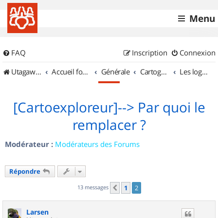
Menu
FAQ
Inscription
Connexion
UtagawaVTT (Randos VTT et VTTAE avec traces GPS)
Accueil forum
Générale
Cartographie et GPS
Les logiciels
[Cartoexploreur]--> Par quoi le
remplacer ?
Modérateur :
Modérateurs des Forums
Répondre
13 messages
1
2
Précédent
Larsen