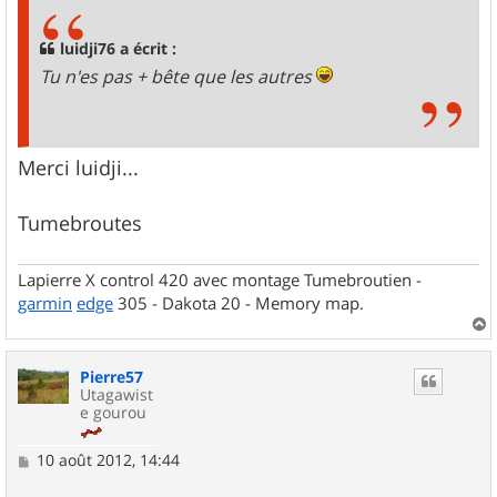
s
a
g
luidji76 a écrit :
e
Tu n'es pas + bête que les autres
Merci luidji...
Tumebroutes
Lapierre X control 420 avec montage Tumebroutien -
garmin
edge
305 - Dakota 20 - Memory map.
a
u
Pierre57
t
Utagawist
e gourou
M
10 août 2012, 14:44
e
s