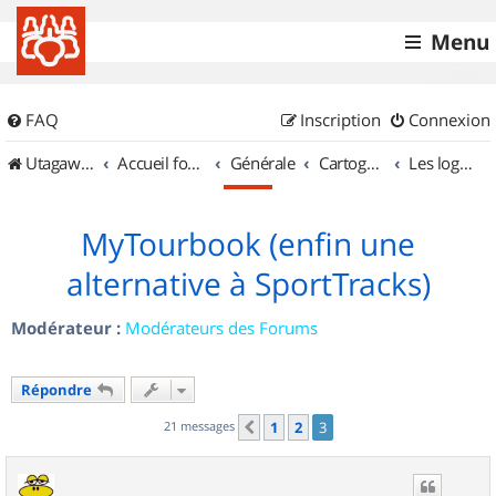
Menu
FAQ
Inscription
Connexion
UtagawaVTT (Randos VTT et VTTAE avec traces GPS)
Accueil forum
Générale
Cartographie et GPS
Les logiciels
MyTourbook (enfin une
alternative à SportTracks)
Modérateur :
Modérateurs des Forums
Répondre
21 messages
1
2
3
Précédent