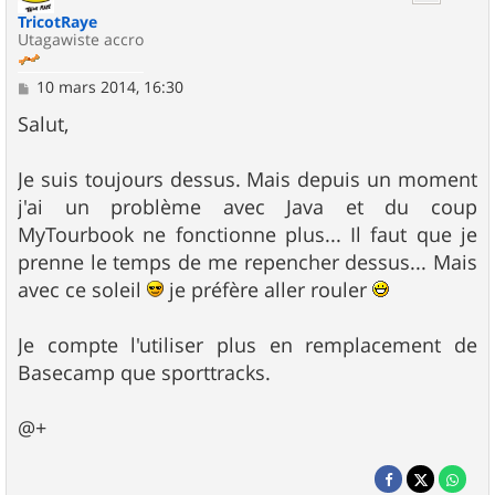
TricotRaye
Utagawiste accro
M
10 mars 2014, 16:30
e
s
Salut,
s
a
g
Je suis toujours dessus. Mais depuis un moment
e
j'ai un problème avec Java et du coup
MyTourbook ne fonctionne plus... Il faut que je
prenne le temps de me repencher dessus... Mais
avec ce soleil
je préfère aller rouler
Je compte l'utiliser plus en remplacement de
Basecamp que sporttracks.
@+