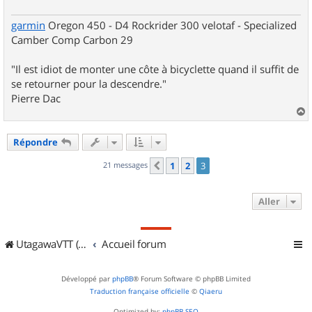
garmin
Oregon 450 - D4 Rockrider 300 velotaf - Specialized
Camber Comp Carbon 29
"Il est idiot de monter une côte à bicyclette quand il suffit de
se retourner pour la descendre."
Pierre Dac
a
u
Répondre
t
21 messages
1
2
3
Précédent
Aller
UtagawaVTT (Randos VTT et VTTAE avec traces GPS)
Accueil forum
Développé par
phpBB
® Forum Software © phpBB Limited
Traduction française officielle
©
Qiaeru
Optimized by:
phpBB SEO