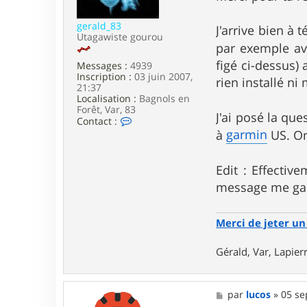
u
e
m
e
gerald_83
J'arrive bien à 
b
Utagawiste gourou
r
par exemple av
o
figé ci-dessus) 
Messages :
4939
u
Inscription :
03 juin 2007,
t
rien installé ni
21:37
e
Localisation :
Bagnols en
s
Forêt, Var, 83
J'ai posé la qu
C
Contact :
o
garmin
à
US. On 
n
t
a
Edit : Effecti
c
t
message me gara
e
r
g
Merci de jeter un 
e
r
Gérald, Var, Lapie
a
l
d
_
M
par
lucos
»
05 se
8
e
3