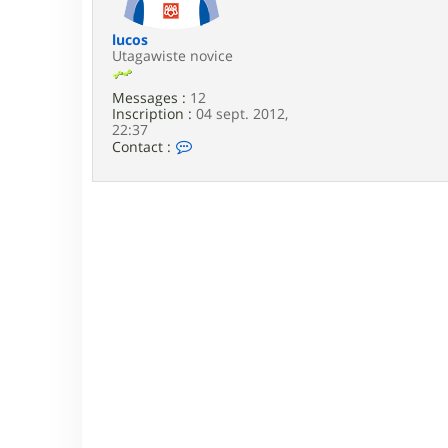
e
lucos
Utagawiste novice
Messages :
12
Inscription :
04 sept. 2012,
22:37
C
Contact :
o
n
t
a
c
t
e
r
l
u
c
o
s