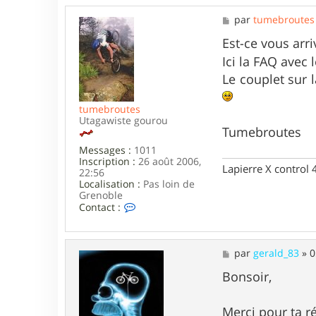
M
par
tumebroutes
e
s
Est-ce vous arr
s
Ici la FAQ avec
a
g
Le couplet sur 
e
tumebroutes
Utagawiste gourou
Tumebroutes
Messages :
1011
Inscription :
26 août 2006,
Lapierre X control
22:56
Localisation :
Pas loin de
Grenoble
C
Contact :
o
n
t
a
M
par
gerald_83
»
0
c
e
t
s
Bonsoir,
e
s
r
a
t
g
Merci pour ta 