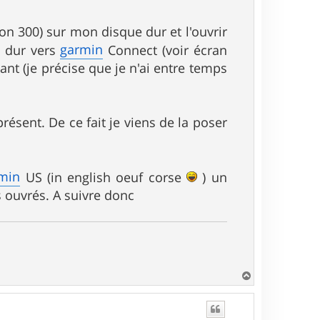
gon 300) sur mon disque dur et l'ouvrir
garmin
e dur vers
Connect (voir écran
vant (je précise que je n'ai entre temps
résent. De ce fait je viens de la poser
min
US (in english oeuf corse
) un
s ouvrés. A suivre donc
H
a
u
t