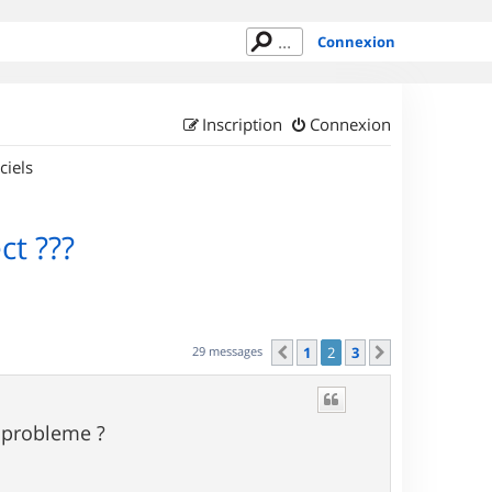
Connexion
Inscription
Connexion
ciels
t ???
29 messages
1
2
3
Précédent
Suivant
e probleme ?