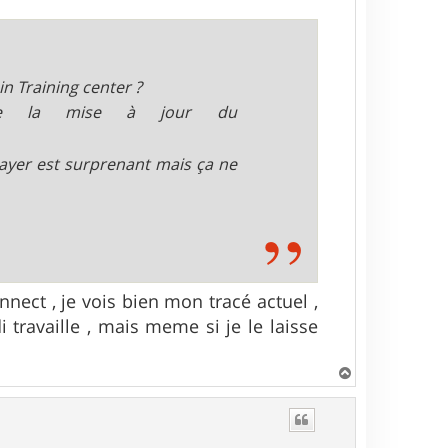
n Training center ?
 de la mise à jour du
ayer est surprenant mais ça ne
nect , je vois bien mon tracé actuel ,
i travaille , mais meme si je le laisse
H
a
u
t