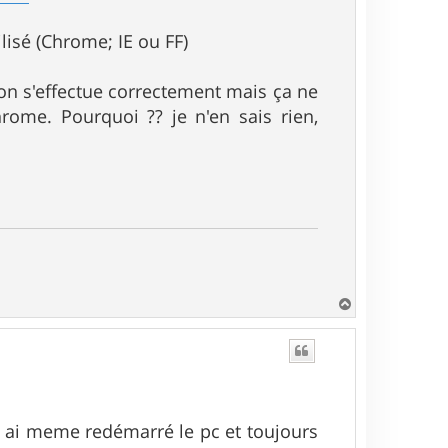
lisé (Chrome; IE ou FF)
ation s'effectue correctement mais ça ne
rome. Pourquoi ?? je n'en sais rien,
H
a
u
t
 j ai meme redémarré le pc et toujours