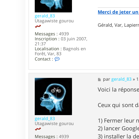
g
e
Merci de jeter un 
gerald_83
Utagawiste gourou
Gérald, Var, Lapie
Messages :
4939
Inscription :
03 juin 2007,
21:37
Localisation :
Bagnols en
Forêt, Var, 83
C
Contact :
o
n
t
a
M
par
gerald_83
»
1
c
e
t
s
Voici la répons
e
s
r
a
g
g
Ceux qui sont d
e
e
r
a
gerald_83
1) Fermer leur 
l
Utagawiste gourou
2) lancer Goog
d
_
3) installer la 
Messages :
4939
8