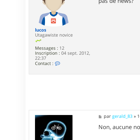
pas de news?
s
a
g
e
lucos
Utagawiste novice
Messages :
12
Inscription :
04 sept. 2012,
22:37
C
Contact :
o
n
t
a
c
t
e
r
l
u
M
par
gerald_83
»
1
c
e
o
s
Non, aucune no
s
s
a