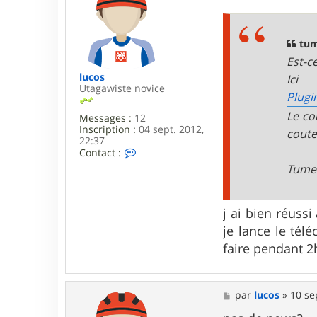
s
s
a
g
tum
e
Est-c
lucos
Ici
Utagawiste novice
Plugi
Le co
Messages :
12
Inscription :
04 sept. 2012,
coute
22:37
C
Contact :
o
Tume
n
t
a
c
j ai bien réuss
t
je lance le télé
e
r
faire pendant 2
l
u
c
o
M
par
lucos
»
10 se
s
e
s