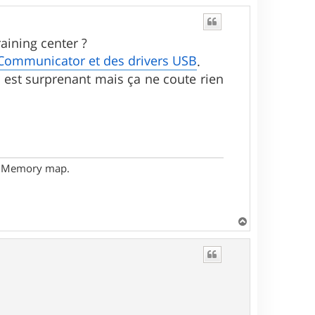
aining center ?
 Communicator et des drivers USB
.
 est surprenant mais ça ne coute rien
- Memory map.
H
a
u
t