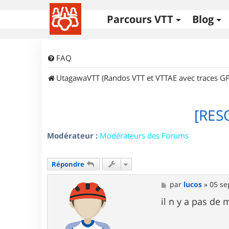
Parcours VTT
Blog
FAQ
UtagawaVTT (Randos VTT et VTTAE avec traces GP
[RES
Modérateur :
Modérateurs des Forums
Répondre
M
par
lucos
»
05 se
e
s
il n y a pas de
s
a
g