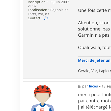
Inscription :
03 juin 2007,
3
21:37
Une fois cette m
Localisation :
Bagnols en
Forêt, Var, 83
C
Contact :
o
Attention, si on
n
solutionne pas
t
a
Garmin n'a pas 
c
t
e
Ouali wala, tout
r
g
e
Merci de jeter un 
r
a
l
Gérald, Var, Lapie
d
_
8
3
M
par
lucos
»
13 se
e
s
merci pour l in
s
par contre moi
a
g
j ai téléchargé
e