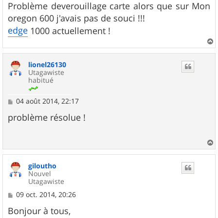
Problème deverouillage carte alors que sur Mon
oregon 600 j'avais pas de souci !!!
edge
1000 actuellement !
a
u
lionel26130
t
Utagawiste
habitué
M
04 août 2014, 22:17
e
s
problème résolue !
s
a
g
e
a
u
giloutho
t
Nouvel
Utagawiste
M
09 oct. 2014, 20:26
e
s
Bonjour à tous,
s