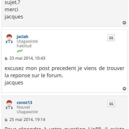
g
sujet.?
e
merci
jacques
a
u
jaclah
t
Utagawiste
habitué
M
23 mai 2014, 10:43
e
s
excusez mon post precedent je viens de trouver
s
la reponse sur le forum.
a
g
jacques
e
a
u
const13
t
Nouvel
Utagawiste
M
25 mai 2014, 19:14
e
s