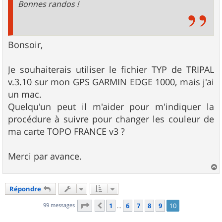
Bonnes randos !
Bonsoir,
Je souhaiterais utiliser le fichier TYP de TRIPAL
v.3.10 sur mon GPS GARMIN EDGE 1000, mais j'ai
un mac.
Quelqu'un peut il m'aider pour m'indiquer la
procédure à suivre pour changer les couleur de
ma carte TOPO FRANCE v3 ?
Merci par avance.
a
u
Répondre
t
Page
10
sur
10
99 messages
1
6
7
8
9
10
Précédent
…