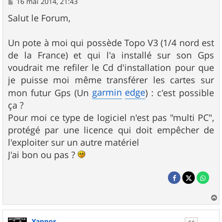
M
16 mai 2014, 21:43
e
s
Salut le Forum,
s
a
g
Un pote à moi qui possède Topo V3 (1/4 nord est
e
de la France) et qui l'a installé sur son Gps
voudrait me refiler le Cd d'installation pour que
je puisse moi même transférer les cartes sur
garmin
edge
mon futur Gps (Un
) : c'est possible
ça ?
Pour moi ce type de logiciel n'est pas "multi PC",
protégé par une licence qui doit empêcher de
l'exploiter sur un autre matériel
J'ai bon ou pas ?
a
u
Yannos
t