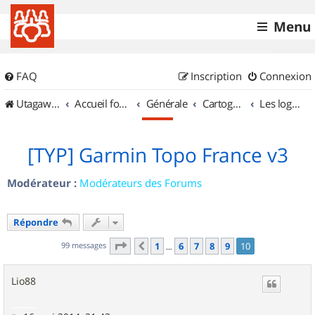
Menu
FAQ
Inscription
Connexion
UtagawaVTT (Randos VTT et VTTAE avec traces GPS)
Accueil forum
Générale
Cartographie et GPS
Les logiciels
[TYP] Garmin Topo France v3
Modérateur :
Modérateurs des Forums
Répondre
Page
10
sur
10
99 messages
1
6
7
8
9
10
Précédent
…
Lio88