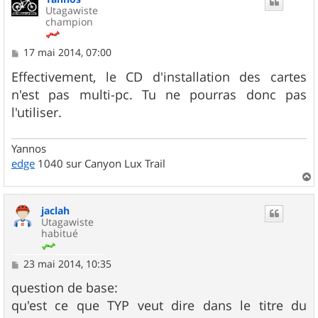
Utagawiste
champion
M
17 mai 2014, 07:00
e
s
Effectivement, le CD d'installation des cartes
s
n'est pas multi-pc. Tu ne pourras donc pas
a
g
l'utiliser.
e
Yannos
edge
1040 sur Canyon Lux Trail
a
u
jaclah
t
Utagawiste
habitué
M
23 mai 2014, 10:35
e
s
question de base:
s
qu'est ce que TYP veut dire dans le titre du
a