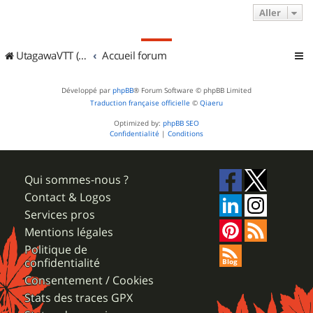
Aller
UtagawaVTT (Randos VTT et VTTAE avec traces GPS)
Accueil forum
Développé par
phpBB
® Forum Software © phpBB Limited
Traduction française officielle
©
Qiaeru
Optimized by:
phpBB SEO
Confidentialité
|
Conditions
Qui sommes-nous ?
Contact & Logos
Services pros
Mentions légales
Politique de
confidentialité
Consentement / Cookies
Stats des traces GPX