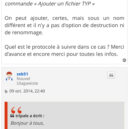
commande « Ajouter un fichier TYP »
On peut ajouter, certes, mais sous un nom
différent et il n'y a pas d'option de destruction ni
de renommage.
Quel est le protocole à suivre dans ce cas ? Merci
d'avance et encore merci pour toutes les infos.
a
u
seb51
t
Nouvel
Utagawiste
M
09 oct. 2014, 22:40
e
s
s
a
g
tripale a écrit :
e
Bonjour à tous,