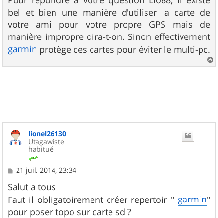
Pour répondre à votre question Lio88, il existe
s
bel et bien une manière d'utiliser la carte de
a
g
votre ami pour votre propre GPS mais de
e
manière impropre dira-t-on. Sinon effectivement
garmin
protège ces cartes pour éviter le multi-pc.
a
u
t
lionel26130
Utagawiste
habitué
M
21 juil. 2014, 23:34
e
s
Salut a tous
s
garmin
Faut il obligatoirement créer repertoir "
"
a
g
pour poser topo sur carte sd ?
e