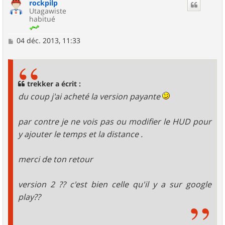
rockpilp
t
Utagawiste
habitué
M
04 déc. 2013, 11:33
e
s
s
a
g
trekker a écrit :
e
du coup j'ai acheté la version payante
par contre je ne vois pas ou modifier le HUD pour
y ajouter le temps et la distance .
merci de ton retour
version 2 ?? c'est bien celle qu'il y a sur google
play??