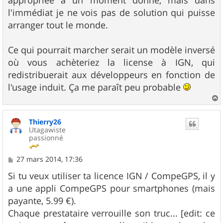
l'immédiat je ne vois pas de solution qui puisse
arranger tout le monde.
Ce qui pourrait marcher serait un modèle inversé
où vous achèteriez la license à IGN, qui
redistribuerait aux développeurs en fonction de
l'usage induit. Ça me paraît peu probable
a
u
Thierry26
t
Utagawiste
passionné
M
27 mars 2014, 17:36
e
s
Si tu veux utiliser ta licence IGN / CompeGPS, il y
s
a une appli CompeGPS pour smartphones (mais
a
g
payante, 5.99 €).
e
Chaque prestataire verrouille son truc... [edit: ce