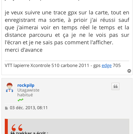
e
je veux suivre une trace gpx sur la carte, tout en
enregistrant ma sortie, à prioir j'ai réussi sauf
que j'aimerai voir en temps réel le temps et la
distance parcouru et ça je ne le vois pas sur
l'écran et je ne sais pas comment l'afficher.
merci d'avance
VTT lapierre Xcontrole 510 carbone 2011 - gps
edge
705
a
u
rockpilp
t
Utagawiste
habitué
M
03 déc. 2013, 08:11
e
s
s
a
g
trekker a écrit :