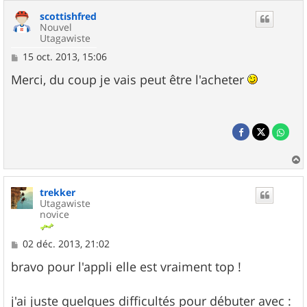
scottishfred
Nouvel
Utagawiste
M
15 oct. 2013, 15:06
e
s
Merci, du coup je vais peut être l'acheter
s
a
g
e
a
u
trekker
t
Utagawiste
novice
M
02 déc. 2013, 21:02
e
s
bravo pour l'appli elle est vraiment top !
s
a
g
j'ai juste quelques difficultés pour débuter avec :