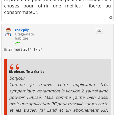
choses pour offrir une meilleur liberté au
consommateur.
a
u
rockpilp
t
Utagawiste
habitué
M
27 mars 2014, 17:34
e
s
s
a
g
elecouffe a écrit :
e
Bonjour
Comme je trouve cette application très
sympathique, notamment la version 2, j'aurai aimé
pouvoir l'utilisé. Mais comme j'aime bien aussi
avoir une application PC pour travaillé sur les carte
et les traces. J'ai Land et un abonnement IGN