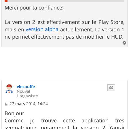
Merci pour ta confiance!
La version 2 est effectivement sur le Play Store,
version alpha
mais en
actuellement. La version 1
ne permet effectivement pas de modifier le HUD.
a
u
t
elecouffe
Nouvel
Utagawiste
M
27 mars 2014, 14:24
e
s
Bonjour
s
Comme je trouve cette application très
a
g
sympathique, notamment la version 2, j'aurai