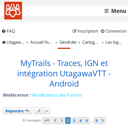
Menu
FAQ
Inscription
Connexion
UtagawaVTT (Randos VTT et VTTAE avec traces GPS)
Accueil forum
Générale
Cartographie et GPS
Les logiciels
MyTrails - Traces, IGN et
intégration UtagawaVTT -
Android
Modérateur :
Modérateurs des Forums
Répondre
Page
2
sur
9
82 messages
1
2
3
4
5
9
Précédent
Suivant
…