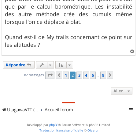
que par le calcul barométrique. Les instabilité
des autre méthode crée des cumuls même
lorsque l'on ce déplace à plat.
Quand est-il de My trails concernant ce point sur
les altitudes ?
a
u
Répondre
t
Page
2
sur
9
82 messages
1
2
3
4
5
9
Précédent
Suivant
…
Aller
UtagawaVTT (Randos VTT et VTTAE avec traces GPS)
Accueil forum
Développé par
phpBB
® Forum Software © phpBB Limited
Traduction française officielle
©
Qiaeru