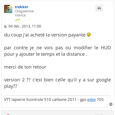
u
trekker
t
Utagawiste
novice
M
04 déc. 2013, 11:00
e
s
du coup j'ai acheté la version payante
s
a
g
par contre je ne vois pas ou modifier le HUD
e
pour y ajouter le temps et la distance .
merci de ton retour
version 2 ?? c'est bien celle qu'il y a sur google
play??
VTT lapierre Xcontrole 510 carbone 2011 - gps
edge
705
a
u