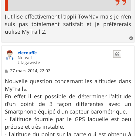
J'utilise effectivement l'appli TowNav mais je n'en
suis pas totalement satisfait et je préfèrerais
utilise MyTrail 2.
a
u
elecouffe
t
Nouvel
Utagawiste
M
27 mars 2014, 22:02
e
s
Nouvelle question concernant les altitudes dans
s
MyTrails.
a
g
En effet il est possible de déterminer l'altitude
e
d'un point de 3 façon différentes avec un
Smartphone équipé d'un capteur barométrique.
- l'altitude fournie par le GPS laquelle est peu
précise et très instable.
- l'altitude du point sur la carte qui est obtenu à