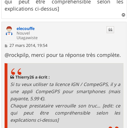
qui peut être compréhensible selon les
explications ci-dessus]
a
u
elecouffe
t
Nouvel
Utagawiste
M
27 mars 2014, 19:54
e
s
@rockpilp, merci pour ta réponse très complète.
s
a
g
e
Thierry26 a écrit :
Si tu veux utiliser ta licence IGN / CompeGPS, il y a
une appli CompeGPS pour smartphones (mais
payante, 5.99 €).
Chaque prestataire verrouille son truc... [edit: ce
qui peut être compréhensible selon les
explications ci-dessus]