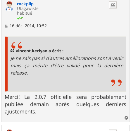
rockpilp
t
Utagawiste
habitué
M
16 déc. 2014, 10:52
e
s
s
a
g
vincent.keciyan a écrit :
e
Je ne sais pas si d'autres améliorations sont à venir
mais ça mérite d'être validé pour la dernière
release.
Merci! La 2.0.7 officielle sera probablement
publiée demain après quelques derniers
ajustements.
a
u