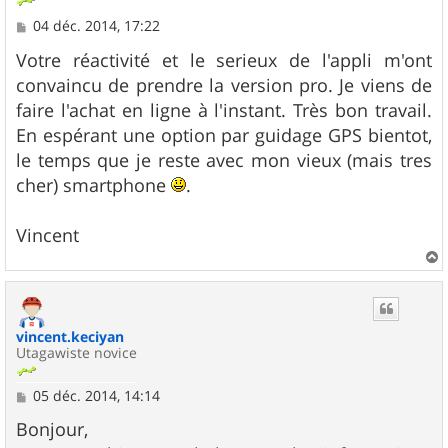
M
04 déc. 2014, 17:22
e
s
Votre réactivité et le serieux de l'appli m'ont
s
convaincu de prendre la version pro. Je viens de
a
g
faire l'achat en ligne à l'instant. Très bon travail.
e
En espérant une option par guidage GPS bientot,
le temps que je reste avec mon vieux (mais tres
cher) smartphone
.
Vincent
a
u
t
vincent.keciyan
Utagawiste novice
M
05 déc. 2014, 14:14
e
s
Bonjour,
s