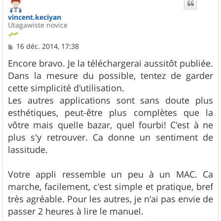
t
vincent.keciyan
Utagawiste novice
M
16 déc. 2014, 17:38
e
s
Encore bravo. Je la téléchargerai aussitôt publiée.
s
Dans la mesure du possible, tentez de garder
a
g
cette simplicité d'utilisation.
e
Les autres applications sont sans doute plus
esthétiques, peut-être plus complètes que la
vôtre mais quelle bazar, quel fourbi! C'est à ne
plus s'y retrouver. Ca donne un sentiment de
lassitude.
Votre appli ressemble un peu à un MAC. Ca
marche, facilement, c'est simple et pratique, bref
très agréable. Pour les autres, je n'ai pas envie de
passer 2 heures à lire le manuel.