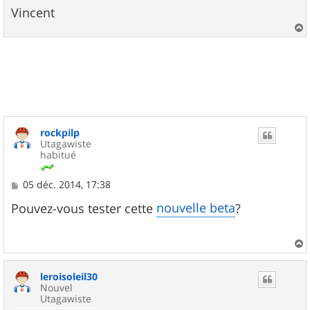
Vincent
a
u
t
rockpilp
Utagawiste
habitué
M
05 déc. 2014, 17:38
e
s
nouvelle beta
Pouvez-vous tester cette
?
s
a
g
e
a
u
leroisoleil30
t
Nouvel
Utagawiste