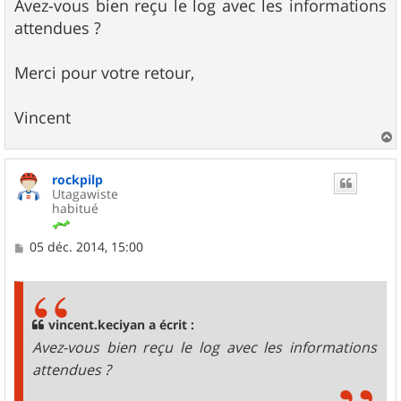
Avez-vous bien reçu le log avec les informations
a
g
attendues ?
e
Merci pour votre retour,
Vincent
a
u
rockpilp
t
Utagawiste
habitué
M
05 déc. 2014, 15:00
e
s
s
a
g
vincent.keciyan a écrit :
e
Avez-vous bien reçu le log avec les informations
attendues ?