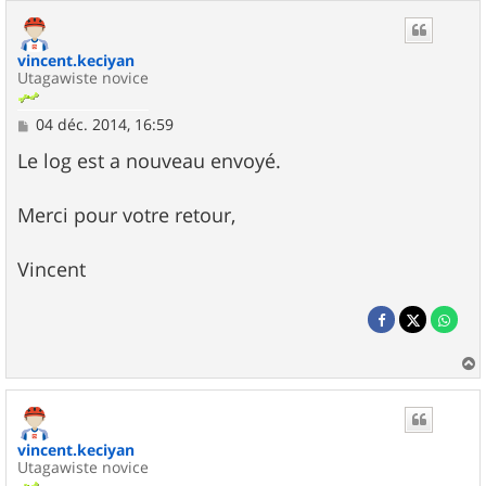
vincent.keciyan
Utagawiste novice
M
04 déc. 2014, 16:59
e
s
Le log est a nouveau envoyé.
s
a
g
Merci pour votre retour,
e
Vincent
a
u
t
vincent.keciyan
Utagawiste novice