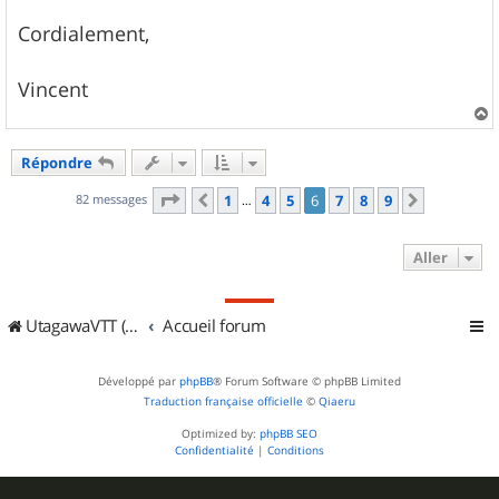
Cordialement,
Vincent
a
u
Répondre
t
Page
6
sur
9
82 messages
1
4
5
6
7
8
9
Précédent
Suivant
…
Aller
UtagawaVTT (Randos VTT et VTTAE avec traces GPS)
Accueil forum
Développé par
phpBB
® Forum Software © phpBB Limited
Traduction française officielle
©
Qiaeru
Optimized by:
phpBB SEO
Confidentialité
|
Conditions