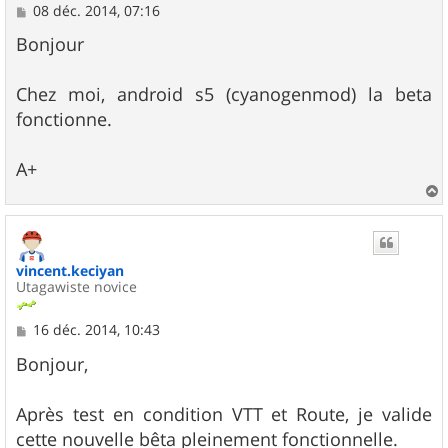
M
08 déc. 2014, 07:16
e
s
Bonjour
s
a
g
Chez moi, android s5 (cyanogenmod) la beta
e
fonctionne.
A+
a
u
t
vincent.keciyan
Utagawiste novice
M
16 déc. 2014, 10:43
e
s
Bonjour,
s
a
g
Après test en condition VTT et Route, je valide
e
cette nouvelle bêta pleinement fonctionnelle.