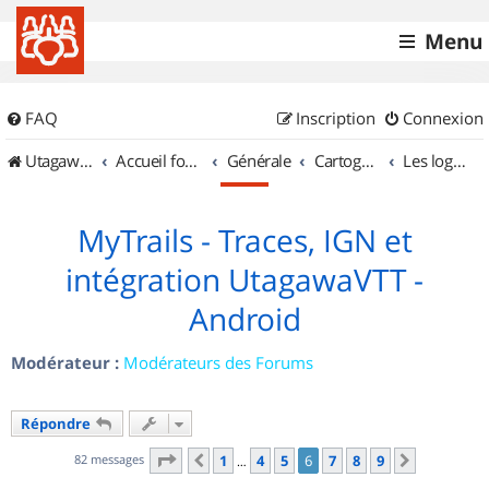
Menu
FAQ
Inscription
Connexion
UtagawaVTT (Randos VTT et VTTAE avec traces GPS)
Accueil forum
Générale
Cartographie et GPS
Les logiciels
MyTrails - Traces, IGN et
intégration UtagawaVTT -
Android
Modérateur :
Modérateurs des Forums
Répondre
Page
6
sur
9
82 messages
1
4
5
6
7
8
9
Précédent
Suivant
…