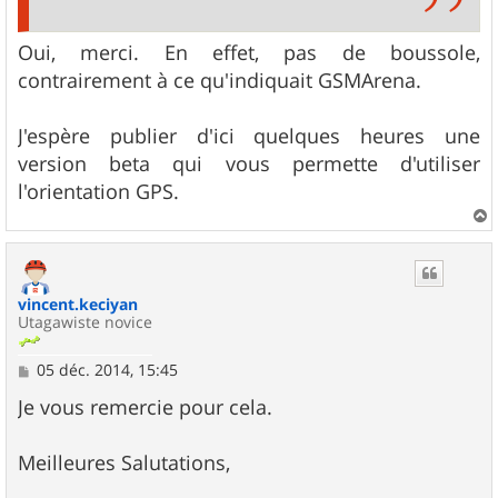
Oui, merci. En effet, pas de boussole,
contrairement à ce qu'indiquait GSMArena.
J'espère publier d'ici quelques heures une
version beta qui vous permette d'utiliser
l'orientation GPS.
a
u
t
vincent.keciyan
Utagawiste novice
M
05 déc. 2014, 15:45
e
s
Je vous remercie pour cela.
s
a
g
Meilleures Salutations,
e