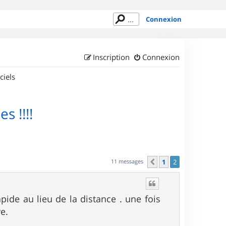
Connexion
Inscription
Connexion
ciels
s !!!!
11 messages
1
2
Précédent
pide au lieu de la distance . une fois
e.