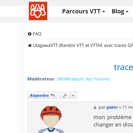
Parcours VTT
Blog
FAQ
UtagawaVTT (Randos VTT et VTTAE avec traces GP
trace
Modérateur :
Modérateurs des Forums
Répondre
M
par
pator
»
11 ma
e
s
mon problème es
s
changer en dist
a
g