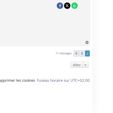
H
a
u
11 messages
1
2
Précédent
t
Aller
upprimer les cookies
Fuseau horaire sur
UTC+02:00