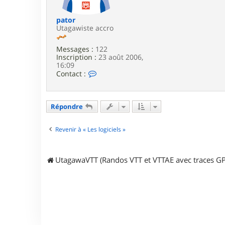
e
pator
Utagawiste accro
Messages :
122
Inscription :
23 août 2006,
16:09
C
Contact :
o
n
t
a
Répondre
c
t
e
Revenir à « Les logiciels »
r
p
a
UtagawaVTT (Randos VTT et VTTAE avec traces GP
t
o
r