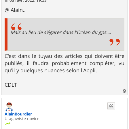
03 févr. 2022, 19:53
e
s
@ Alain..
s
a
g
e
Mais au lieu de s'égarer dans l'Océan du gps....
C'est dans le tuyau des articles qui doivent être
publiés, il faudra probablement compléter, vu
qu'il y quelques nuances selon l'Appli.
CDLT
a
u
t
AlainBourdier
Utagawiste novice