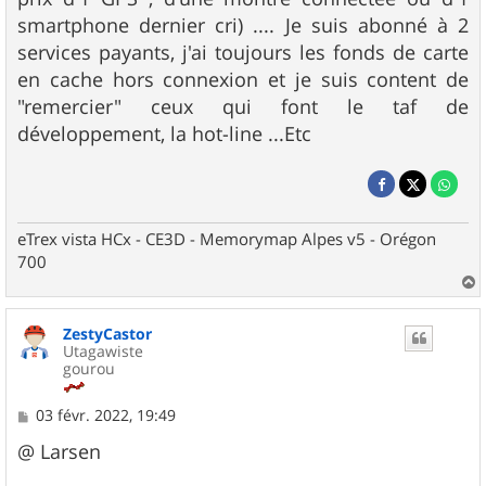
smartphone dernier cri) .... Je suis abonné à 2
services payants, j'ai toujours les fonds de carte
en cache hors connexion et je suis content de
"remercier" ceux qui font le taf de
développement, la hot-line ...Etc
eTrex vista HCx - CE3D - Memorymap Alpes v5 - Orégon
700
a
u
ZestyCastor
t
Utagawiste
gourou
M
03 févr. 2022, 19:49
e
s
@ Larsen
s
a