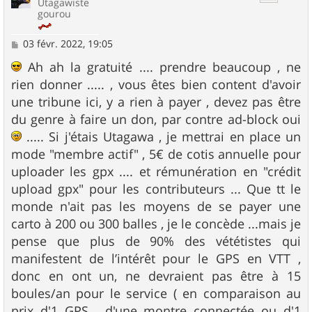
Utagawiste
gourou
M
03 févr. 2022, 19:05
e
s
Ah ah la gratuité .... prendre beaucoup , ne
s
rien donner ..... , vous êtes bien content d'avoir
a
g
une tribune ici, y a rien à payer , devez pas être
e
du genre à faire un don, par contre ad-block oui
..... Si j'étais Utagawa , je mettrai en place un
mode "membre actif" , 5€ de cotis annuelle pour
uploader les gpx .... et rémunération en "crédit
upload gpx" pour les contributeurs ... Que tt le
monde n'ait pas les moyens de se payer une
carto à 200 ou 300 balles , je le concède ...mais je
pense que plus de 90% des vététistes qui
manifestent de l’intérêt pour le GPS en VTT ,
donc en ont un, ne devraient pas être à 15
boules/an pour le service ( en comparaison au
prix d'1 GPS , d'une montre connectée ou d'1