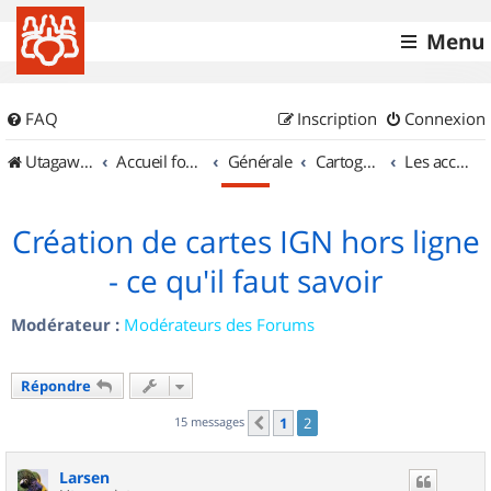
Menu
FAQ
Inscription
Connexion
UtagawaVTT (Randos VTT et VTTAE avec traces GPS)
Accueil forum
Générale
Cartographie et GPS
Les accessoires
Création de cartes IGN hors ligne
- ce qu'il faut savoir
Modérateur :
Modérateurs des Forums
Répondre
15 messages
1
2
Précédent
Larsen