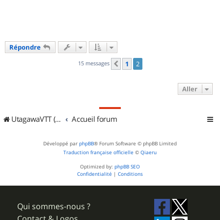
Répondre
15 messages
1
2
Précédent
Aller
UtagawaVTT (Randos VTT et VTTAE avec traces GPS)
Accueil forum
Développé par
phpBB
® Forum Software © phpBB Limited
Traduction française officielle
©
Qiaeru
Optimized by:
phpBB SEO
Confidentialité
|
Conditions
Qui sommes-nous ?
Contact & Logos