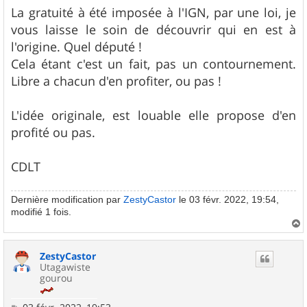
g
La gratuité à été imposée à l'IGN, par une loi, je
e
vous laisse le soin de découvrir qui en est à
l'origine. Quel député !
Cela étant c'est un fait, pas un contournement.
Libre a chacun d'en profiter, ou pas !
L'idée originale, est louable elle propose d'en
profité ou pas.
CDLT
Dernière modification par
ZestyCastor
le 03 févr. 2022, 19:54,
modifié 1 fois.
a
u
ZestyCastor
t
Utagawiste
gourou
M