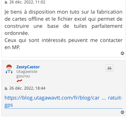
M
26 déc. 2022, 11:02
e
s
Je tiens à disposition mon tuto sur la fabrication
s
de cartes offline et le fichier excel qui permet de
a
g
construire une base de tuiles parfaitement
e
ordonnée.
Ceux qui sont intéressés peuvent me contacter
en MP.
a
u
ZestyCastor
t
Utagawiste
gourou
M
26 déc. 2022, 18:44
e
s
https://blog.utagawavtt.com/fr/blog/car ... ratuit-
s
gps
a
g
e
a
u
t