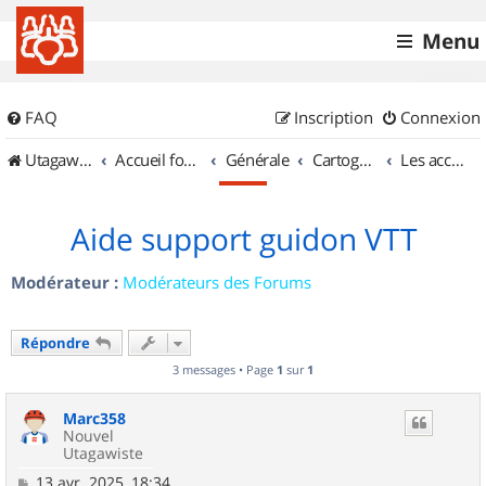
Menu
FAQ
Inscription
Connexion
UtagawaVTT (Randos VTT et VTTAE avec traces GPS)
Accueil forum
Générale
Cartographie et GPS
Les accessoires
Aide support guidon VTT
Modérateur :
Modérateurs des Forums
Répondre
3 messages • Page
1
sur
1
Marc358
Nouvel
Utagawiste
M
13 avr. 2025, 18:34