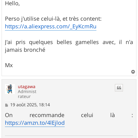
s
Hello,
s
a
g
Perso j'utilise celui-là, et très content:
e
https://a.aliexpress.com/_EyKcmRu
J'ai pris quelques belles gamelles avec, il n'a
jamais bronché
Mx
a
u
utagawa
t
Administ
rateur
M
19 août 2025, 18:14
e
s
On recommande celui là :
s
https://amzn.to/4lEjlod
a
g
e