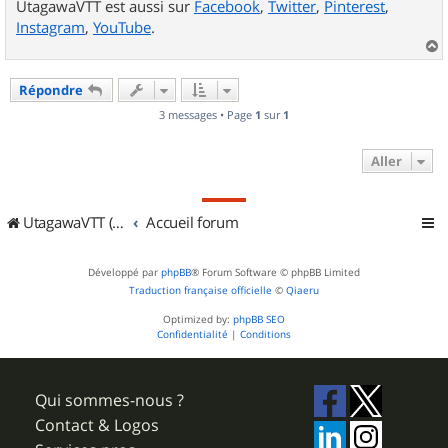
UtagawaVTT est aussi sur
Facebook
,
Twitter
,
Pinterest
,
Instagram
,
YouTube
.
a
u
Répondre
t
3 messages • Page
1
sur
1
Aller
UtagawaVTT (Randos VTT et VTTAE avec traces GPS)
Accueil forum
Développé par
phpBB
® Forum Software © phpBB Limited
Traduction française officielle
©
Qiaeru
Optimized by:
phpBB SEO
Confidentialité
|
Conditions
Qui sommes-nous ?
Contact & Logos