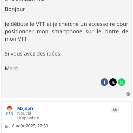
e
s
Bonjour
s
a
g
Je débute le VTT et je cherche un accessoire pour
e
positionner mon smartphone sur le cintre de
mon VTT
Si vous avez des idées
Merci
a
u
Mxjnprr
t
Nouvel
Utagawiste
M
18 août 2025, 22:50
e