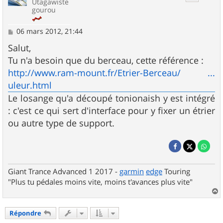
Utagawiste
gourou
M
06 mars 2012, 21:44
e
s
Salut,
s
Tu n'a besoin que du berceau, cette référence :
a
g
http://www.ram-mount.fr/Etrier-Berceau/ ...
e
uleur.html
Le losange qu'a découpé tonionaish y est intégré
: c'est ce qui sert d'interface pour y fixer un étrier
ou autre type de support.
Giant Trance Advanced 1 2017 -
garmin
edge
Touring
"Plus tu pédales moins vite, moins t'avances plus vite"
a
u
Répondre
t