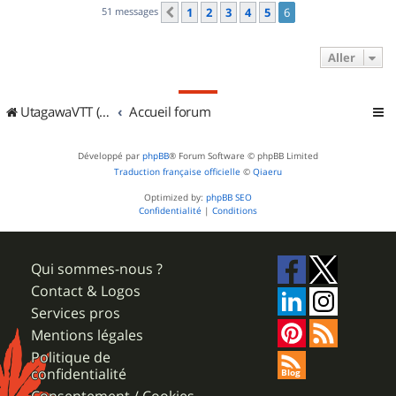
51 messages
1
2
3
4
5
6
Précédent
Aller
UtagawaVTT (Randos VTT et VTTAE avec traces GPS)
Accueil forum
Développé par
phpBB
® Forum Software © phpBB Limited
Traduction française officielle
©
Qiaeru
Optimized by:
phpBB SEO
Confidentialité
|
Conditions
Qui sommes-nous ?
Contact & Logos
Services pros
Mentions légales
Politique de
confidentialité