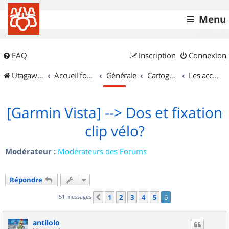
Menu
FAQ
Inscription
Connexion
UtagawaVTT (Randos VTT et VTTAE avec traces GPS)
Accueil forum
Générale
Cartographie et GPS
Les accessoires
[Garmin Vista] --> Dos et fixation
clip vélo?
Modérateur :
Modérateurs des Forums
Répondre
51 messages
1
2
3
4
5
6
Précédent
antilolo